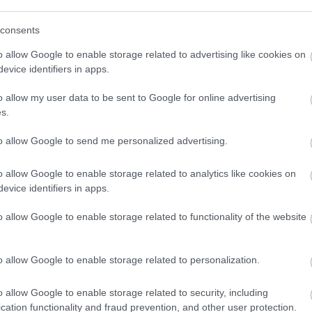
(
111
)
du
consents
(
302
)
el
(
598
)
f
o allow Google to enable storage related to advertising like cookies on
foci
(
17
evice identifiers in apps.
(
227
)
gr
o allow my user data to be sent to Google for online advertising
(
107
)
h
s.
(
125
)
h
(
288
)
hí
to allow Google to send me personalized advertising.
homela
o allow Google to enable storage related to analytics like cookies on
house
(
evice identifiers in apps.
(
540
)
in
rosszb
o allow Google to enable storage related to functionality of the website
(
140
)
kr
(
152
)
li
o allow Google to enable storage related to personalization.
(
140
)
m
magyar 
o allow Google to enable storage related to security, including
(
230
)
m
cation functionality and fraud prevention, and other user protection.