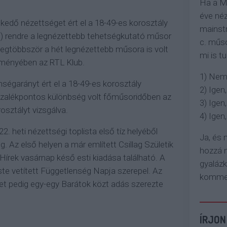
Ha a M
éve néz
lkedő nézettséget ért el a 18-49-es korosztály
mainstr
.) rendre a legnézettebb tehetségkutató műsor
c. műso
a legtöbbször a hét legnézettebb műsora is volt
mi is tu
leményében az RTL Klub.
1) Nem
égarányt ért el a 18-49-es korosztály
2) Igen,
zázalékpontos különbség volt főműsoridőben az
3) Igen,
osztályt vizsgálva.
4) Igen, 
22. heti nézettségi toplista első tíz helyéből
Ja, és
. Az első helyen a már említett Csillag Születik
hozzá n
 Hírek vasárnap késő esti kiadása található. A
gyaláz
ste vetített Függetlenség Napja szerepel. Az
komment
lyet pedig egy-egy Barátok közt adás szerezte
ÍRJON