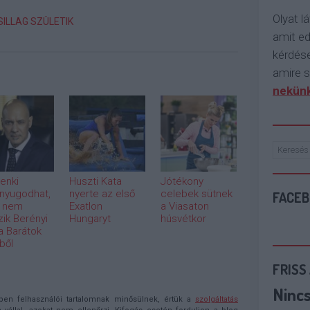
Olyat lá
SILLAG SZÜLETIK
amit e
kérdése
amire s
nekünk
enki
Huszti Kata
Jótékony
nyugodhat,
nyerte az első
celebek sütnek
FACE
 nem
Exatlon
a Viasaton
zik Berényi
Hungaryt
húsvétkor
 a Barátok
ből
FRISS
Ninc
n felhasználói tartalomnak minősülnek, értük a
szolgáltatás