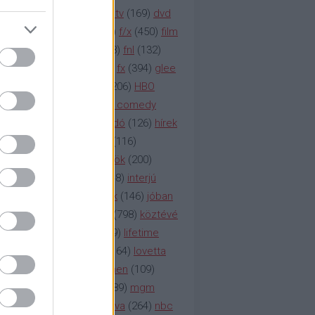
na televízió
(
1212
)
duna tv
(
169
)
dvd
őzetes
(
123
)
emmy
(
189
)
f/x
(
450
)
film
ilmmúzeum
(
903
)
film
(
338
)
fnl
(
132
)
1
)
fox
(
2048
)
fringe
(
163
)
fx
(
394
)
glee
ace klinika
(
173
)
gyász
(
206
)
HBO
bo
(
2971
)
hbo2
(
313
)
hbo comedy
imym
(
154
)
hír
(
2037
)
híradó
(
126
)
hírek
rtv
(
126
)
history channel
(
116
)
nd
(
123
)
horror
(
150
)
hősök
(
200
)
164
)
humor
(
140
)
idol
(
248
)
interjú
ternet
(
484
)
itv
(
122
)
játék
(
146
)
jóban
an
(
119
)
kasza
(
229
)
kép
(
798
)
köztévé
itika
(
618
)
lapszemle
(
169
)
lifetime
sta
(
178
)
lost
(
498
)
lóvé
(
164
)
lovetta
1
(
1692
)
m2
(
991
)
mad men
(
109
)
rádió
(
119
)
médiaipar
(
389
)
mgm
okka
(
142
)
mtv
(
1149
)
mtva
(
264
)
nbc