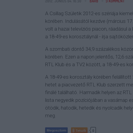
2012. JÚNIUS 04. 16:30
BARB
3
KOMMENT
A Csillag Születik 2012-es szériája kieme
körében. Indulásától kezdve (március 17
volt a hazai televíziós piacon, ráadásul 
a 18-49-es korosztálynál - írja sajtóköz
A szombati döntő 34,9 százalékos közöns
körében. Ezen a napon jelentős, 12,6 s
RTL Klub és a TV2 között, a 18-49-es kor
A 18-49-es korosztály körében felállított 
hetet a piacvezető RTL Klub szerzett meg
finálé található. Harmadik helyen az RTL
lista negyedik pozíciójában a vasárnap e
ötödik, hatodik, hetedik és nyolcadik he
meg.
Tetszik
0