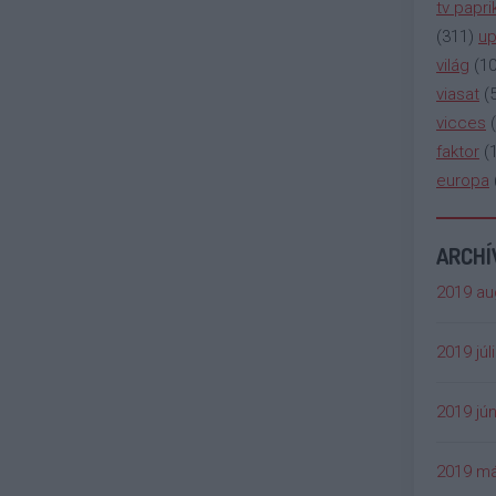
tv papri
(
311
)
up
világ
(
1
viasat
(
vicces
(
faktor
(
europa
ARCH
2019 au
2019 júl
2019 jún
2019 má