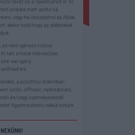
ezzo tévét és a Spektrumot is 10
ted utoljára mert azóta túl
eam, vagy ha visszasírod az Ablak
rt, akkor tudd hogy az alábbiakat
djuk:
, ez nem igényes műsor.
 itt tart a hazai televiziózás.
 erre van igény.
erről kell írni.
 minden, a poszthoz érdemben
em szóló, offtopic, nyelvtannáci,
kodó és/vagy személyeskedő
et figyelmeztetés nélkül törlünk.
 NEKÜNK!