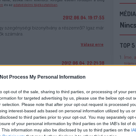
llal, azokat nem ellenőrzi. Kifogás esetén forduljon a blog
en
és az
adatvédelmi tájékoztatóban
.
MÉDIA
2012.06.04. 19:17:55
Ninc
gy szegénységi bizonyítvány a részemről? Igaz már
ők számára.
TOP 5
Válasz erre
Íme, 
2012.06.04. 22:21:38
tökpu
s van agyad, amit használsz?
Not Process My Personal Information
Talán
Válasz erre
Való V
to opt-out of the sale, sharing to third parties, or processing of your per
formation for targeted advertising by us, please use the below opt-out s
2012.06.05. 00:56:06
Cicci
r selection. Please note that after your opt-out request is processed y
kenta
eing interest-based ads based on personal information utilized by us or
0 éven felüli, aki ezt a filmet még nem látta? Akkor
disclosed to third parties prior to your opt-out. You may separately opt-
azt legalább még nem ismételtél ronggyá...
losure of your personal information by third parties on the IAB’s list of
Nézze
Válasz erre
. This information may also be disclosed by us to third parties on the
IA
nálunk