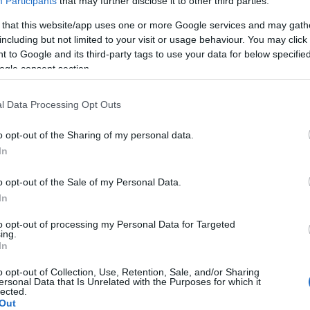
Participants
that may further disclose it to other third parties.
 that this website/app uses one or more Google services and may gath
j
! ‐
Belépés Facebookkal
A Pum
including but not limited to your visit or usage behaviour. You may click 
mögöt
 to Google and its third-party tags to use your data for below specifi
ogle consent section.
KULC
l Data Processing Opt Outs
24
(
312
)
o opt-out of the Sharing of my personal data.
amazon
In
(
217
)
ax
baroms
o opt-out of the Sale of my Personal Data.
beszól
In
(
320
)
br
to opt-out of processing my Personal Data for Targeted
(
512
)
b
ing.
In
(
108
)
c
cool
(
3
o opt-out of Collection, Use, Retention, Sale, and/or Sharing
ersonal Data that Is Unrelated with the Purposes for which it
(
237
)
díj
lected.
Out
channel