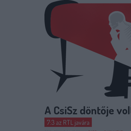
A CsiSz döntője vol
7:3 az RTL javára