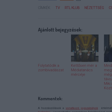
CÍMKÉK:
TV
RTL KLUB
NÉZETTSÉG
C
Ajánlott bejegyzések:
Folytatódik a
Kettősen mér a
Mind
zombivadászat
Médiatanács
meg
mércéje
még
távo
Miki
Közt
Kommentek:
A hozzászólások a
vonatkozó jogszabályok
értelmébe