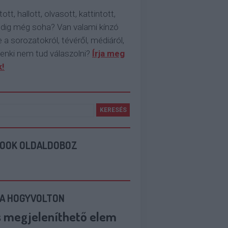
tott, hallott, olvasott, kattintott,
ddig még soha? Van valami kínzó
 a sorozatokról, tévéről, médiáról,
enki nem tud válaszolni?
Írja meg
!
BOOK OLDALDOBOZ
 A HOGYVOLTON
s megjeleníthető elem