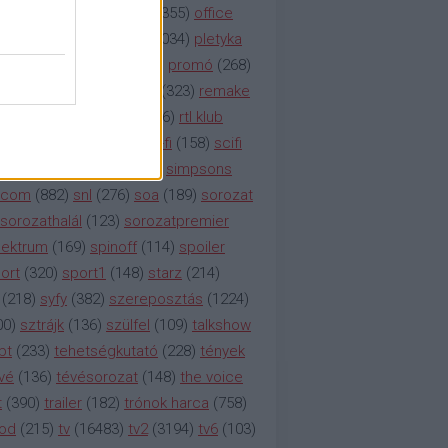
etflix
(
376
)
nézettség
(
1355
)
office
tt
(
159
)
per
(
208
)
pilot
(
1034
)
pletyka
litika
(
310
)
premier
(
135
)
promó
(
268
)
41
)
reality
(
1934
)
reklám
(
323
)
remake
tró
(
287
)
rtl
(
635
)
rtl ii
(
146
)
rtl klub
ajtóközlemény
(
116
)
sci-fi
(
158
)
scifi
 fi
(
533
)
showtime
(
794
)
simpsons
tcom
(
882
)
snl
(
276
)
soa
(
189
)
sorozat
sorozathalál
(
123
)
sorozatpremier
ektrum
(
169
)
spinoff
(
114
)
spoiler
ort
(
320
)
sport1
(
148
)
starz
(
214
)
(
218
)
syfy
(
382
)
szereposztás
(
1224
)
00
)
sztrájk
(
136
)
szülfel
(
109
)
talkshow
bt
(
233
)
tehetségkutató
(
228
)
tények
vé
(
136
)
tévésorozat
(
148
)
the voice
t
(
390
)
trailer
(
182
)
trónok harca
(
758
)
ood
(
215
)
tv
(
16483
)
tv2
(
3194
)
tv6
(
103
)