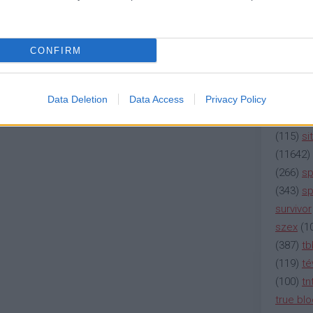
(
2137
)
n
(
195
)
or
(
325
)
po
CONFIRM
rádió
(
3
(
225
)
re
(
2212
)
s
Data Deletion
Data Access
Privacy Policy
(
207
)
sci
(
115
)
si
(
11642
)
(
266
)
sp
(
343
)
sp
survivor
szex
(
1
(
387
)
tb
(
119
)
té
(
100
)
tn
true bl