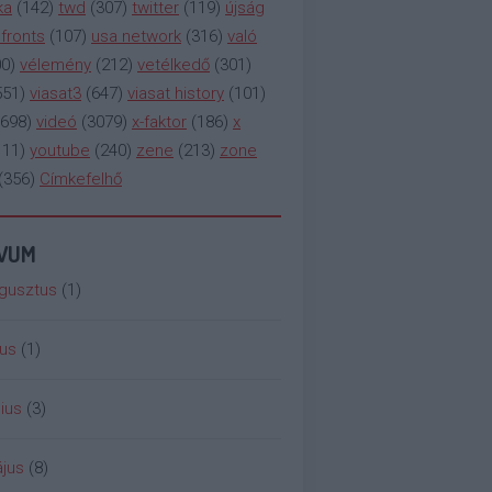
ka
(
142
)
twd
(
307
)
twitter
(
119
)
újság
fronts
(
107
)
usa network
(
316
)
való
00
)
vélemény
(
212
)
vetélkedő
(
301
)
551
)
viasat3
(
647
)
viasat history
(
101
)
698
)
videó
(
3079
)
x-faktor
(
186
)
x
111
)
youtube
(
240
)
zene
(
213
)
zone
(
356
)
Címkefelhő
ÍVUM
gusztus
(
1
)
ius
(
1
)
ius
(
3
)
jus
(
8
)