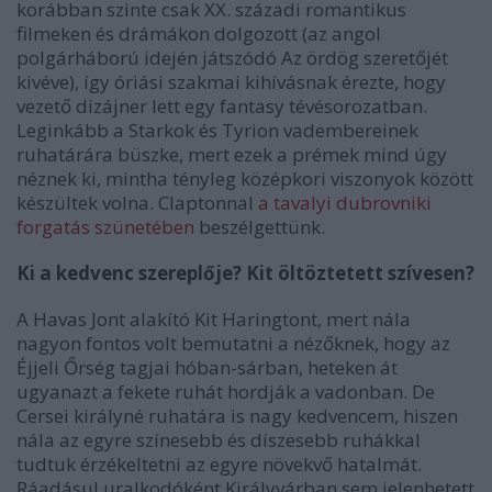
korábban szinte csak XX. századi romantikus
filmeken és drámákon dolgozott (az angol
polgárháború idején játszódó Az ördög szeretőjét
kivéve), így óriási szakmai kihívásnak érezte, hogy
vezető dizájner lett egy fantasy tévésorozatban.
Leginkább a Starkok és Tyrion vadembereinek
ruhatárára büszke, mert ezek a prémek mind úgy
néznek ki, mintha tényleg középkori viszonyok között
készültek volna. Claptonnal
a tavalyi dubrovniki
forgatás szünetében
beszélgettünk.
Ki a kedvenc szereplője? Kit öltöztetett szívesen?
A Havas Jont alakító Kit Haringtont, mert nála
nagyon fontos volt bemutatni a nézőknek, hogy az
Éjjeli Őrség tagjai hóban-sárban, heteken át
ugyanazt a fekete ruhát hordják a vadonban. De
Cersei királyné ruhatára is nagy kedvencem, hiszen
nála az egyre színesebb és díszesebb ruhákkal
tudtuk érzékeltetni az egyre növekvő hatalmát.
Ráadásul uralkodóként Királyvárban sem jelenhetett