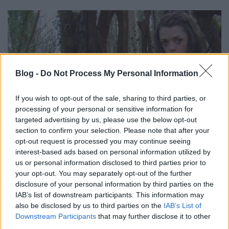
Blog -
Do Not Process My Personal Information
If you wish to opt-out of the sale, sharing to third parties, or
processing of your personal or sensitive information for
targeted advertising by us, please use the below opt-out
section to confirm your selection. Please note that after your
opt-out request is processed you may continue seeing
interest-based ads based on personal information utilized by
Melyik fegyveredre vagy a legbüszkébb a
us or personal information disclosed to third parties prior to
sorozatból?
your opt-out. You may separately opt-out of the further
disclosure of your personal information by third parties on the
Nagyon nehéz kérdés, mert elég sokat készítettünk,
IAB’s list of downstream participants. This information may
így majdnem minden fegyverkategóriában volt
also be disclosed by us to third parties on the
IAB’s List of
kedvencem. A rövidebb pengék közül Arya fegyvere,
Downstream Participants
that may further disclose it to other
Tű lett a legszebb, a hosszabbak között
third parties.