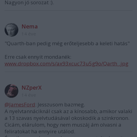
Nagyon jó sorozat :).
Nema
14 éve
"Quarth-ban pedig még erőteljesebb a keleti hatás"
Erre csak ennyit mondanék:
www.dropbox.com/s/ax93xcuc73u5g9o/Qarth_.jpg
NZperX
14 éve
@JamesFord
: Jesszusom bazmeg.
A nyelvtannáciknál csak az a kínosabb, amikor valaki
a 13 szavas nyelvtudásával okoskodik a szinkronon.
Cicám, elárulom, hogy nem muszáj ám olvasni a
feliratokat ha ennyire utálod.