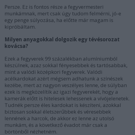
Persze. Ez is fontos része a fegyvermesteri
munkámnak, mert csak úgy tudom felmérni, jó-e
egy penge súlyozása, ha előtte már magam is
kipróbáltam.
Milyen anyagokkal dolgozik egy tévésorozat
kovácsa?
Ezek a fegyverek 99 százalékban alumíniumból
készülnek, azaz sokkal fényesebbek és tartósabbak,
mint a valódi középkori fegyverek. Valódi
acélkardokat azért mégsem adhatunk a színészek
kezébe, mert az nagyon veszélyes lenne, de súlyban
ezek is megközelítik az igazi fegyverekét, hogy a
kamerák előtt is hitelesek lehessenek a vívójelenetek.
Tudnék persze éles kardokat is készíteni, azokkal
biztosan sokkal életszerűbbek és véresebbek
lennének a harcok, de akkor ez lenne az utolsó
munkám, és a következő évadot már csak a
börtönből nézhetném.