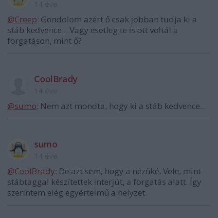
14 éve
@Creep
: Gondolom azért ő csak jobban tudja ki a
stáb kedvence... Vagy esetleg te is ott voltál a
forgatáson, mint ő?
CoolBrady
14 éve
@sumo
: Nem azt mondta, hogy ki a stáb kedvence...
sumo
14 éve
@CoolBrady
: De azt sem, hogy a nézőké. Vele, mint
stábtaggal készítettek interjút, a forgatás alatt. Így
szerintem elég egyértelmű a helyzet.