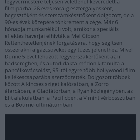
fegyvermestere teljesen véletlenül keveredett a
filmiparba: 28 éves koráig esztergályosként,
hegesztőként és szerszámkészítőként dolgozott, de a
90-es évek közepére tönkrement a cége. Már 6
hónapja munkanélküli volt, amikor a speciális
effektes haverjai elhívták a Mel Gibson
Rettenthetetlenjének forgatására, hogy segítsen
összerakni a gázcsöveket egy tüzes jelenethez. Mivel
Dunne 5 évet lehúzott fegyverszakértőként az ír
hadseregben, és autodidakta módon kitanulta a
páncélkovácsolást, 95-től egyre több hollywoodi film
kellékescsapatába szerződtették. Dolgozott többek
között A kincses sziget kalózaiban, a Zorro
álarcában, a Gladiátorban, a Ryan közlegényben, az
Elit alakulatban, a Pacificben, a V mint vérbosszúban
és a Bourne-ultimátumban.