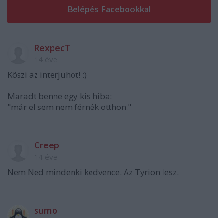
RexpecT
14 éve
Köszi az interjuhot! :)
Maradt benne egy kis hiba:
"már el sem nem férnék otthon."
Creep
14 éve
Nem Ned mindenki kedvence. Az Tyrion lesz.
sumo