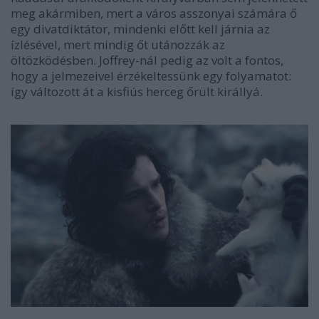
meg akármiben, mert a város asszonyai számára ő
egy divatdiktátor, mindenki előtt kell járnia az
ízlésével, mert mindig őt utánozzák az
öltözködésben. Joffrey-nál pedig az volt a fontos,
hogy a jelmezeivel érzékeltessünk egy folyamatot:
így változott át a kisfiús herceg őrült királlyá.