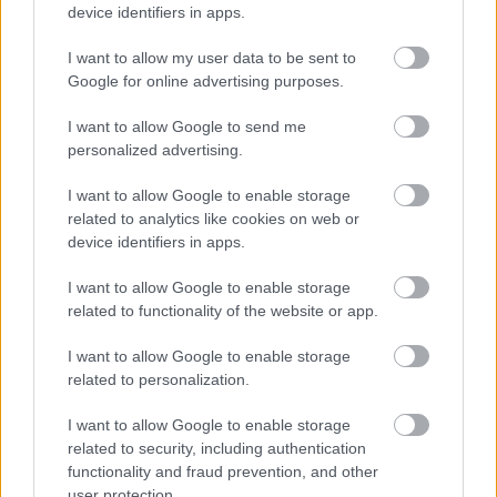
legszerethetőbb karakter, akit mindenki sajnál,
device identifiers in apps.
amikor meghal. Szerencsére előtte kardozott egy
keveset, úgyhogy nekem is volt egy kis közöm a
I want to allow my user data to be sent to
népszerűségéhez.
Google for online advertising purposes.
I want to allow Google to send me
personalized advertising.
I want to allow Google to enable storage
related to analytics like cookies on web or
device identifiers in apps.
I want to allow Google to enable storage
related to functionality of the website or app.
I want to allow Google to enable storage
related to personalization.
I want to allow Google to enable storage
Hazavitted esetleg emlékbe a valyriai kardot,
related to security, including authentication
amivel lefejezték?
functionality and fraud prevention, and other
user protection.