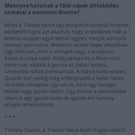
Mennyire hatottak a földi népek öltözködési
szokásai a westerosi divatra?
Mivel a Trónok harca egy bonyolult szövésű történet,
kezdettől fogva azt akartuk, hogy a nézőknek már a
kinézet alapján egyértelmű legyen, melyik szereplő
honnan származik. Westeros északi népei általában
úgy öltöznek, mint a vikingek vagy a középkori
Észak-Európa lakói. Királyvárban és a fővárostól
délre már inkább a perzsa és indiai hatású,
színesebb ruhák dominálnak. A másik kontinensen,
Quarth-ban pedig még erőteljesebb a keleti hatás:
itt szinte mindenki úgy néz ki, mint egy mongol
hódító vagy japán hadúr. Úgy érzem, a jelmezekkel
sikerült egy igazán tarka és igazán élő fantasy
világot létrehoznunk.
* * *
Tommy Dunne
, a Trónok harca Hulk Hogan-alkatú