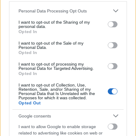
természetesen Ned kardja, Jég a favorit, de a Mások
Please note that this website/app uses one or more Google
kecsesebb pengéi is nagyon jól sikerültek, bár ott a
Personal Data Processing Opt Outs
services and may gather and store information including but
CGI is sokat dob a látványon. Ja és persze iszonyúan
not limited to your visit or usage behaviour. You may click to
I want to opt-out of the Sharing of my
büszke vagyok a dothraki nép arakh-jára, mert itt
personal data.
grant or deny consent to Google and its third-party tags to
egy valóságban sosem létező, speciális fegyvert
Opted In
use your data for below specified purposes in below Google
változtattunk kézzelfoghatóvá. Nézegetsz egy rajzot
consent section.
I want to opt-out of the Sale of my
egy kitalált fegyverről, aztán két hét alatt
Personal Data.
kikalapálod: az ilyen pillanatokért érdemes igazán
Opted In
fegyverkészítőnek lenni.
I want to opt-out of processing my
Personal Data for Targeted Advertising.
Melyik a kedvenc nemesi házad?
Opted In
Egyértelműen a Lannisterek, mert ők velejéig
I want to opt-out of Collection, Use,
Retention, Sale, and/or Sharing of my
gonoszok, bár Tyrion pont a különcsége miatt lett a
Personal Data that Is Unrelated with the
kedvencem. A Starkok meg azért szimpatikusak,
Purposes for which it was collected.
Opted Out
mert ez a jófiúk családja.
Kedvenc szereplő?
Google consents
I want to allow Google to enable storage
Sean Bean Ned Starkja, mint mindenkinek. Ő a
related to advertising like cookies on web or