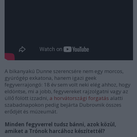
A bikanyakú Dunne szerencsére nem egy morcos,
gyúrógép exkatona, hanem igazi geek
fegyverrajongó: 18 év sem volt neki elég ahhoz, hogy
eldöntse, mi a jobb, fegyvereket rajzolgatni vagy az
üllő fölött izzadni,
a horvátországi forgatás
alatti
szabadnapokon pedig bejárta Dubrovnik összes
erődjét és múzeumát.
Minden fegyverrel tudsz bánni, azok közül,
amiket a Trónok harcához készítettél?