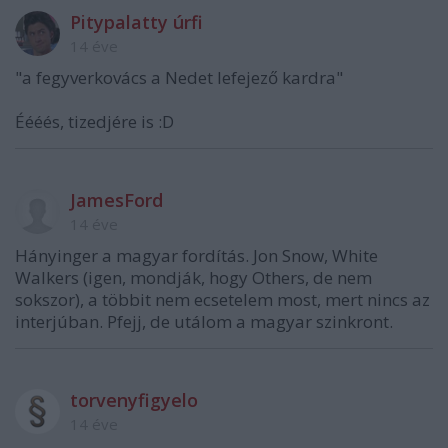
Pitypalatty úrfi
14 éve
"a fegyverkovács a Nedet lefejező kardra"
Éééés, tizedjére is :D
JamesFord
14 éve
Hányinger a magyar fordítás. Jon Snow, White
Walkers (igen, mondják, hogy Others, de nem
sokszor), a többit nem ecsetelem most, mert nincs az
interjúban. Pfejj, de utálom a magyar szinkront.
torvenyfigyelo
14 éve