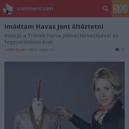
comment:com
Imádtam Havas Jont öltöztetni
Interjú a Trónok harca jelmeztervezőjével és
fegyvermesterével
-Szűcs Gyula-
•
2012. május 15.
12