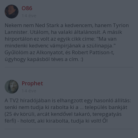
O86
14 éve
Nekem nem Ned Stark a kedvencem, hanem Tyrion
Lannister. Utálom, ha valaki általánosít. A másik
hírportálon ez volt az egyik cikk címe: "Ma van
mindenki kedvenc vámpírjának a szülinapja."
Gyűlölöm az Alkonyatot, és Robert Pattison-t,
úgyhogy kapásból téves a cím. :)
Prophet
14 éve
A TV2 híradójában is elhangzott egy hasonló állítás:
senki nem tudja ki rabolta ki a ... település bankját
(25 év körüli, arcát kendővel takaró, terepgatyás
férfi) - holott, aki kirabolta, tudja ki volt! Ő!