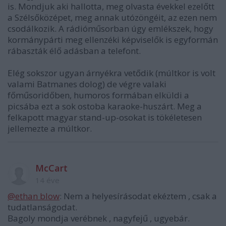
is. Mondjuk aki hallotta, meg olvasta évekkel ezelőtt
a Szélsőközépet, meg annak utózöngéit, az ezen nem
csodálkozik. A rádióműsorban úgy emlékszek, hogy
kormánypárti meg ellenzéki képviselők is egyformán
rábaszták élő adásban a telefont.
Elég sokszor ugyan árnyékra vetődik (múltkor is volt
valami Batmanes dolog) de végre valaki
főműsoridőben, humoros formában elküldi a
picsába ezt a sok ostoba karaoke-huszárt. Meg a
felkapott magyar stand-up-osokat is tökéletesen
jellemezte a múltkor.
McCart
14 éve
@ethan blow
: Nem a helyesírásodat ekéztem , csak a
tudatlanságodat.
Bagoly mondja verébnek , nagyfejű , ugyebár.