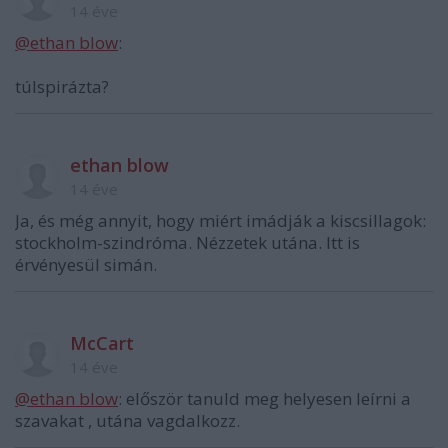
14 éve
@ethan blow
:
túlspirázta?
ethan blow
14 éve
Ja, és még annyit, hogy miért imádják a kiscsillagok:
stockholm-szindróma. Nézzetek utána. Itt is
érvényesül simán.
McCart
14 éve
@ethan blow
: először tanuld meg helyesen leírni a
szavakat , utána vagdalkozz.