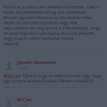
Puzsér és a műsor sem érdekel kifejezetten , csak a
hülye, álszenteskedő szöveg volt szánalmas.
Miután agyatlan majmoknak titulálod a műsor
nézőit de abszolút naprakész vagy vele
kapcsolatban és még veszed is a fáradtságot , hogy
az azzal foglalkozó posztjába okoskodj ahelyett ,
hogy olvasás nélkül átsiklanál felette.
capisce?
Josselin Beaumont
14 éve
@McCart
: Ejjbazz, hogy te mekkora tulok vagy, hogy
egy szimpla elütésből ekkora flémet csináltál :D
McCart
14 éve