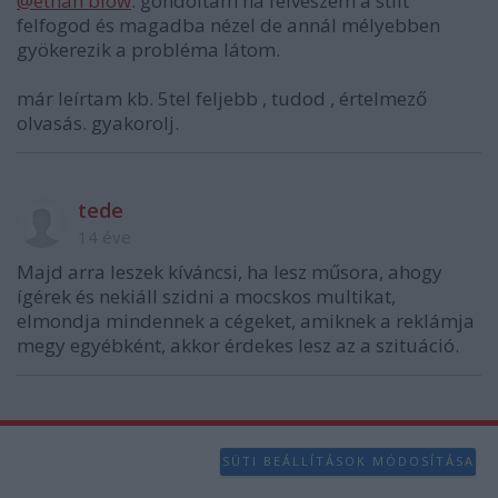
@ethan blow
: gondoltam ha felveszem a stílt
felfogod és magadba nézel de annál mélyebben
gyökerezik a probléma látom.
már leírtam kb. 5tel feljebb , tudod , értelmező
olvasás. gyakorolj.
tede
14 éve
Majd arra leszek kíváncsi, ha lesz műsora, ahogy
ígérek és nekiáll szidni a mocskos multikat,
elmondja mindennek a cégeket, amiknek a reklámja
megy egyébként, akkor érdekes lesz az a szituáció.
SÜTI BEÁLLÍTÁSOK MÓDOSÍTÁSA