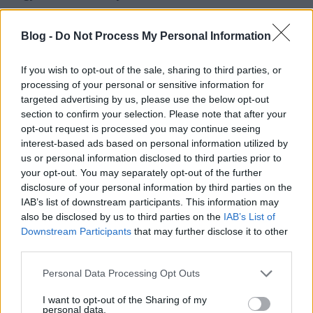
Blog -
Do Not Process My Personal Information
ethan blow
14 éve
If you wish to opt-out of the sale, sharing to third parties, or
processing of your personal or sensitive information for
@McCart
:
targeted advertising by us, please use the below opt-out
section to confirm your selection. Please note that after your
Hát, szerinted nincs értelme, mert látom, nem
opt-out request is processed you may continue seeing
elütéssel állunk szembe, mint esetemben: te tényleg
interest-based ads based on personal information utilized by
azt hiszed, hogy a vessző elé szünet kell, ami
us or personal information disclosed to third parties prior to
egyébként nem lenne baj (sokan vannak így ezzel,
your opt-out. You may separately opt-out of the further
akik keveset olvasnak), ha nem éppen mást
disclosure of your personal information by third parties on the
ostoroznál nagyon magasra dobva ezzel a labdát.
IAB’s list of downstream participants. This information may
Más helyesírásának ekézése ugyanis elég hülyén jön
also be disclosed by us to third parties on the
IAB’s List of
ki, ha neked alap fogalmak sem tiszták az ügyben,
Downstream Participants
that may further disclose it to other
kicsit puzsérosra vetted a figurát, s egyből mutatod
third parties.
is, mi a baj vele (is).
Please note that this website/app uses one or more Google
Personal Data Processing Opt Outs
Érted? Nem? Szerintem nem.
services and may gather and store information including but
not limited to your visit or usage behaviour. You may click to
I want to opt-out of the Sharing of my
personal data.