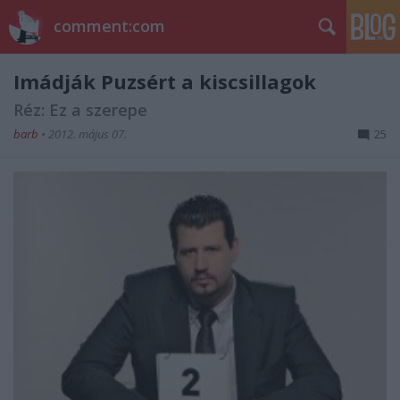
comment:com
Imádják Puzsért a kiscsillagok
Réz: Ez a szerepe
barb
•
2012. május 07.
25