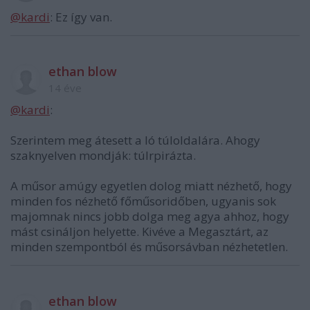
@kardi
: Ez így van.
ethan blow
14 éve
@kardi
:
Szerintem meg átesett a ló túloldalára. Ahogy
szaknyelven mondják: túlrpirázta.
A műsor amúgy egyetlen dolog miatt nézhető, hogy
minden fos nézhető főműsoridőben, ugyanis sok
majomnak nincs jobb dolga meg agya ahhoz, hogy
mást csináljon helyette. Kivéve a Megasztárt, az
minden szempontból és műsorsávban nézhetetlen.
ethan blow