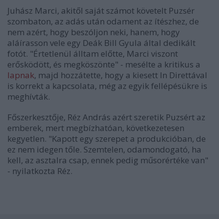
Juhász Marci, akitől saját számot követelt Puzsér
szombaton, az adás után odament az ítészhez, de
nem azért, hogy beszóljon neki, hanem, hogy
aláírasson vele egy Deák Bill Gyula által dedikált
fotót. "Értetlenül álltam előtte, Marci viszont
erősködött, és megköszönte" - mesélte a kritikus a
lapnak
, majd hozzátette, hogy a kiesett In Direttával
is korrekt a kapcsolata, még az egyik fellépésükre is
meghívták.
Főszerkesztője, Réz András azért szeretik Puzsért az
emberek, mert megbízhatóan, következetesen
kegyetlen. "Kapott egy szerepet a produkcióban, de
ez nem idegen tőle. Szemtelen, odamondogató, ha
kell, az asztalra csap, ennek pedig műsorértéke van"
- nyilatkozta Réz.