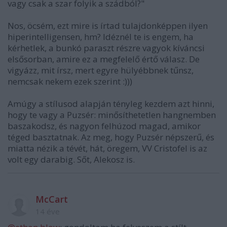
vagy csak a szar folyik a szádból?"
Nos, öcsém, ezt mire is írtad tulajdonképpen ilyen
hiperintelligensen, hm? Idéznél te is engem, ha
kérhetlek, a bunkó paraszt részre vagyok kíváncsi
elsősorban, amire ez a megfelelő értő válasz. De
vigyázz, mit írsz, mert egyre hülyébbnek tűnsz,
nemcsak nekem ezek szerint :)))
Amúgy a stílusod alapján tényleg kezdem azt hinni,
hogy te vagy a Puzsér: minősíthetetlen hangnemben
baszakodsz, és nagyon felhúzod magad, amikor
téged basztatnak. Az meg, hogy Puzsér népszerű, és
miatta nézik a tévét, hát, öregem, VV Cristofel is az
volt egy darabig. Sőt, Alekosz is.
McCart
14 éve