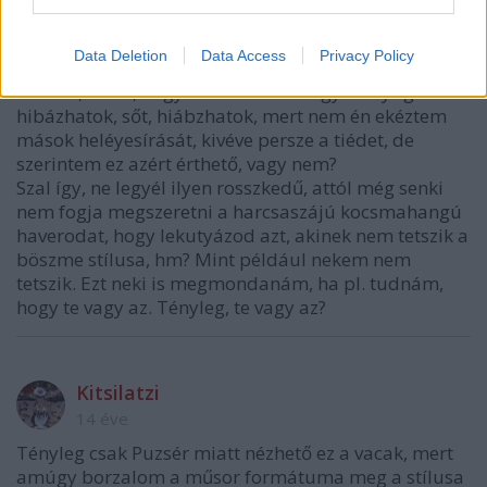
kuncogok itt magamban rajtad, de már értem,
honnan a szimpátia: Puzsér is megsértődött, mert
Data Deletion
Data Access
Privacy Policy
Hajós be mert neki szólni, miután ő mindenkinek
beszólt, érted, hogy mondom? Amúgy én nyugodtan
hibázhatok, sőt, hiábzhatok, mert nem én ekéztem
mások heléyesírását, kivéve persze a tiédet, de
szerintem ez azért érthető, vagy nem?
Szal így, ne legyél ilyen rosszkedű, attól még senki
nem fogja megszeretni a harcsaszájú kocsmahangú
haverodat, hogy lekutyázod azt, akinek nem tetszik a
böszme stílusa, hm? Mint például nekem nem
tetszik. Ezt neki is megmondanám, ha pl. tudnám,
hogy te vagy az. Tényleg, te vagy az?
Kitsilatzi
14 éve
Tényleg csak Puzsér miatt nézhető ez a vacak, mert
amúgy borzalom a műsor formátuma meg a stílusa