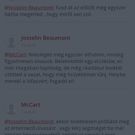
@Josselin Beaumont
: fusd át az előzőt még egyszer
hátha megérted , hogy miről van szó.
Josselin Beaumont
14 éve
@McCart
: felesleges még egyszer átfutom, mindig
figyelmesen olvasok. Belekötöttél egy elütésbe, ez
már magában taplóság, de még ráadásul tovább
ütötted a vasat, hogy még hülyébbnek tűnj. Helybe
mentél a lófaszért, fogadd el!
McCart
14 éve
@Josselin Beaumont
: akkor kivételesen próbáld meg
az értelmező olvasást , vagy kérj segítséget ha már
értelmi képességeidből adódóan egyedül nem