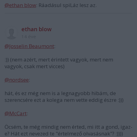
@ethan blow
: Ráadásul spiLáz lesz az.
ethan blow
14 éve
@Josselin Beaumont
:
:)) (nem azért, mert érintett vagyok, mert nem
vagyok, csak mert vicces)
@nordsee
:
hát, és ez még nem is a legnagyobb hibám, de
szerencsére ezt a kolega nem vette eddig észre :)))
@McCart
:
Öcsém, te még mindig nem érted, mi itt a gond, igaz-
e? Hát ezt nevezed te "értelmező olvasásnak"? :))))