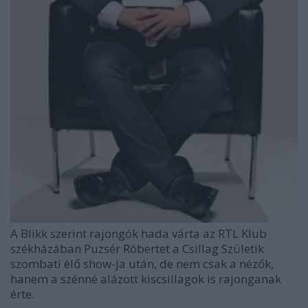
A Blikk szerint rajongók hada várta az RTL Klub
székházában Puzsér Róbertet a Csillag Születik
szombati élő show-ja után, de nem csak a nézők,
hanem a szénné alázott kiscsillagok is rajonganak
érte.