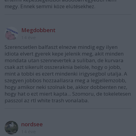
megy. Ennek semmi köze elütésekhez.
Megdobbent
14 éve
Szerencsetlen balfaszt elnezve mindig egy ilyen
idiota elvert gyerek kepe jelenik meg, akit minden
mondata utan szennevertek a suliban, de kurvara
csak azt sikerult osszeraknia belole, hogy o jobb,
mint a tobbi es ezert mindenki irigysegbol utalja. A
szegyen jobbos hozzaallasra meg a legjellemzobb,
hogy amikor neki szolnak be, akkor dobbenten nez,
hogy hat o ezt miert kapta... Szomoru, de tokeletesen
passzol az rtl white trash vonalaba.
nordsee
14 éve