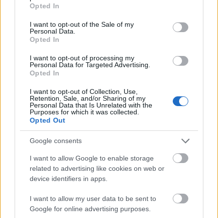
grant or deny consent to Google and its third-party tags to
S a kérdésedre a válasz: csak ennyire telt, mert jelen
Opted In
use your data for below specified purposes in below Google
esetben ez is épp elég, és igen, csak a szar folyik a
consent section.
számból, előfordul, amikor hülyékkel, illetve
I want to opt-out of the Sale of my
Personal Data.
hülyékről beszélek. Szóval így. Érted? Nem. Mindegy.
Opted In
I want to opt-out of processing my
Personal Data for Targeted Advertising.
ethan blow
Opted In
14 éve
I want to opt-out of Collection, Use,
Retention, Sale, and/or Sharing of my
és igen, tudom, hogy "szemben", nem "szembe",
Personal Data that Is Unrelated with the
gyerünk, írd ki magadból! :)
Purposes for which it was collected.
Opted Out
Google consents
McCart
I want to allow Google to enable storage
14 éve
related to advertising like cookies on web or
@ethan blow
: A te kedvedért használtam ezt a
device identifiers in apps.
formát továbbra is , próbálva rámutatni a
szarrágásra mivel semmi jelentősége az egésznek.
I want to allow my user data to be sent to
Mint ahogy annak sem , hogy nem tudod leírni a
Google for online advertising purposes.