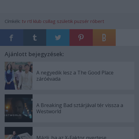
Címkék:
tv
rtl klub
csillag születik
puzsér róbert
Ajánlott bejegyzések:
A negyedik lesz a The Good Place
záróévada
A Breaking Bad sztárjával tér vissza a
Westworld
Mázli, ha az X-Faktor nyertese