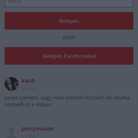
VAGY
kardi
14 éve
Lehet szeretni, vagy nem szeretni Puzsért, de miatta
nézhető ez a műsor.
perrymason
14 éve