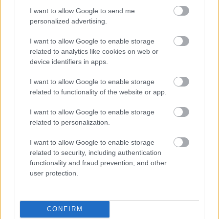
'túlspiláz' szót , bár ha kétségeid vannak utána
nézhetnél előtte hisz semmibe nem telik megtudni a
I want to allow Google to send me
personalized advertising.
helyesírását.
Az 'Ahogy szaknyelven mondják' kiemelés már csak
I want to allow Google to enable storage
hab a tortán.. epic fail..
related to analytics like cookies on web or
device identifiers in apps.
A pitiáner , kötekedő hangnem volt az egyetlen ok ,
amiért szóvá tettem.
I want to allow Google to enable storage
A sértődött , durcás reagálásból látszik , hogy meg is
related to functionality of the website or app.
tette hatását , csak kicsivel több kreativitás nem
ártott volna.
I want to allow Google to enable storage
De ezért nem ostorozlak , mindenki annyiból
related to personalization.
gazdálkodik amennyi megadatott.
I want to allow Google to enable storage
related to security, including authentication
functionality and fraud prevention, and other
ethan blow
user protection.
14 éve
@McCart
:
CONFIRM
Te, én nem sértődtem meg, sőt, egész jókat