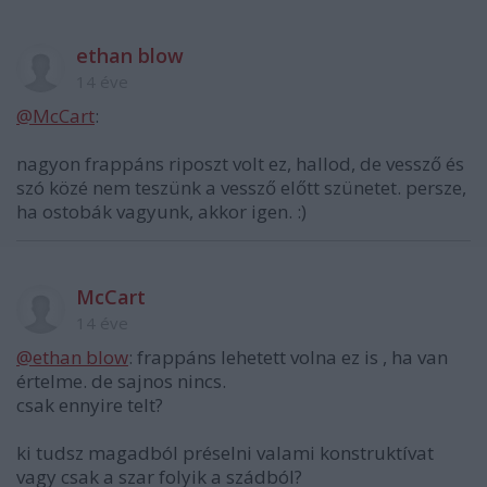
ethan blow
14 éve
@McCart
:
nagyon frappáns riposzt volt ez, hallod, de vessző és
szó közé nem teszünk a vessző előtt szünetet. persze,
ha ostobák vagyunk, akkor igen. :)
McCart
14 éve
@ethan blow
: frappáns lehetett volna ez is , ha van
értelme. de sajnos nincs.
csak ennyire telt?
ki tudsz magadból préselni valami konstruktívat
vagy csak a szar folyik a szádból?