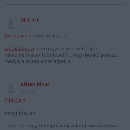
McCart
14 éve
@nordsee
: nem is spiiláz.:D
@ethan blow
: nem vagyok az öcséd , srác.
nálad nem akar tudatosulni , hogy bunkó paraszt
módjára adtad elő magad. ;)
ethan blow
14 éve
@McCart
:
Akkor idézlek:
"ki tudsz magadból préselni valami konstruktívat