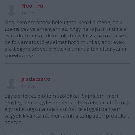
Neon Fu
14 éve
Nos, nem szeretnék beleugatni senki életébe, de a
személyes véleményem az, hogy ha rajtam múlna a
családom sorsa, akkor inkább választanám a kevés,
de folyamatos jövedelmet hozó munkát, ahol évek
alatt egyre többet érhetek el, mint a tök bizonytalan
showbizniszt.
gizdacsavo
14 éve
Egyetértek az előttem szólókkal. Sajnálom, mert
tényleg nem irigylésre méltó a helyzete, de ettől még
egy tehetségkutatónak csúfolt celebgyárban sem
vagyok kíváncsi rá, mert amit a színpadon produkál,
az szar.