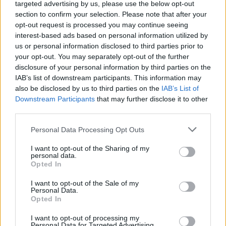
az is pénzt visz a házhoz, úgyhogy ne derogáljon neki
targeted advertising by us, please use the below opt-out
visszamenni burkolónak, vagy kimennie 3-4 hónapra
section to confirm your selection. Please note that after your
németbe napelemet szerelni, vagy ablakot beépíteni.
opt-out request is processed you may continue seeing
Ja hogy akkor nem kerülne be a médiába? Hoppá!
interest-based ads based on personal information utilized by
us or personal information disclosed to third parties prior to
Először felkaptuk a krónikus betegeket. Persze a rák
your opt-out. You may separately opt-out of the further
disclosure of your personal information by third parties on the
kemény dolog, kell a figyelem és a pénz, ahogy az
IAB’s list of downstream participants. This information may
immungyengeség is, vagy bármi más folyamatos
also be disclosed by us to third parties on the
IAB’s List of
leépüléssel és életveszéllyel járó kórképek
Downstream Participants
that may further disclose it to other
többségének esetében. De az hogy lassan már
third parties.
minden tévéhíradóra jut egy szegény család ahol
súlyos asztma, gerincferdülés, bénulás, JRA, stb. van,
Please note that this website/app uses one or more Google
Personal Data Processing Opt Outs
az már sok.
services and may gather and store information including but
not limited to your visit or usage behaviour. You may click to
I want to opt-out of the Sharing of my
personal data.
De esélyegyenlőségből lett nekünk siket
grant or deny consent to Google and its third-party tags to
Opted In
szépségkirálynőnk, meg kerekesszékes is, akikkel
use your data for below specified purposes in below Google
megint nincs semmi gond, szépek, aranyosak, meg is
consent section.
I want to opt-out of the Sale of my
érdemlik, ráadásul küzdenek a sajátjaikért, akikbe
Personal Data.
Opted In
az ország ugyan nem rúg bele, de le se szarja a
fejüket. És a média ezzel kipipálta az
I want to opt-out of processing my
esélyegyenlőségi igényeket.
Personal Data for Targeted Advertising.