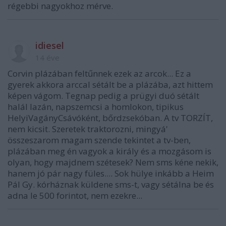
régebbi nagyokhoz mérve.
idiesel
14 éve
Corvin plázában feltűnnek ezek az arcok... Ez a
gyerek akkora arccal sétált be a plázába, azt hittem
képen vágom. Tegnap pedig a prügyi duó sétált
halál lazán, napszemcsi a homlokon, tipikus
HelyiVagányCsávóként, bőrdzsekóban. A tv TORZÍT,
nem kicsit. Szeretek traktorozni, mingyá'
összeszarom magam szende tekintet a tv-ben,
plázában meg én vagyok a király és a mozgásom is
olyan, hogy majdnem szétesek? Nem sms kéne nekik,
hanem jó pár nagy füles.... Sok hülye inkább a Heim
Pál Gy. kórháznak küldene sms-t, vagy sétálna be és
adna le 500 forintot, nem ezekre...