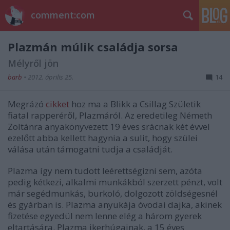
comment:com
Plazmán múlik családja sorsa
Mélyről jön
barb
•
2012. április 25.
14
Megrázó
cikket
hoz ma a Blikk a Csillag Születik
fiatal rapperéről, Plazmáról. Az eredetileg Németh
Zoltánra anyakönyvezett 19 éves srácnak két évvel
ezelőtt abba kellett hagynia a sulit, hogy szülei
válása után támogatni tudja a családját.
Plazma így nem tudott leérettségizni sem, azóta
pedig kétkezi, alkalmi munkákból szerzett pénzt, volt
már segédmunkás, burkoló, dolgozott zöldségesnél
és gyárban is. Plazma anyukája óvodai dajka, akinek
fizetése egyedül nem lenne elég a három gyerek
eltartására. Plazma ikerhúgainak, a 15 éves