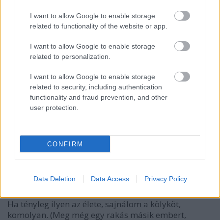
14 éve
I want to allow Google to enable storage
Nem bírom, mikor a teljesítménnyel szemben a
related to functionality of the website or app.
versenyző szociális helyzete és sajnáltatása kerül
előtérbe és a szavazók empátiájára apellálnak.
I want to allow Google to enable storage
related to personalization.
Nagyon sok szegény ember él Magyarországon,
szavazzunk rájuk SMS-ben.
I want to allow Google to enable storage
related to security, including authentication
functionality and fraud prevention, and other
user protection.
mrs.kunzoo
14 éve
Ja, ennyi erővel szavazhatnak rám is :)
CONFIRM
Is
Data Deletion
Data Access
Privacy Policy
14 éve
Ha tényleg ilyen az élete, sajnálom a kölyköt,
komolyan. (Meg még egy rakás másik embert,