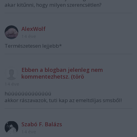
akar kitűnni, hogy milyen szerencsétlen?
AlexWolf
14 éve
Természetesen lejjebb*
Ebben a blogban jelenleg nem
kommentezhetsz. (törö
14 éve
húúúúúúúúúúúúú
akkor rászavazok, tuti kap az emeltdíjas smsből!
Szabó F. Balázs
14 éve