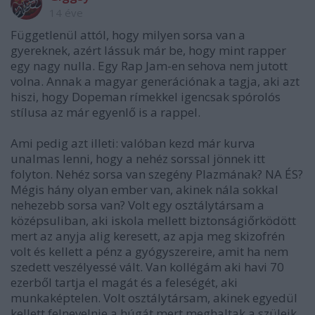
14 éve
Függetlenül attól, hogy milyen sorsa van a
gyereknek, azért lássuk már be, hogy mint rapper
egy nagy nulla. Egy Rap Jam-en sehova nem jutott
volna. Annak a magyar generációnak a tagja, aki azt
hiszi, hogy Dopeman rímekkel igencsak spórolós
stílusa az már egyenlő is a rappel.
Ami pedig azt illeti: valóban kezd már kurva
unalmas lenni, hogy a nehéz sorssal jönnek itt
folyton. Nehéz sorsa van szegény Plazmának? NA ÉS?
Mégis hány olyan ember van, akinek nála sokkal
nehezebb sorsa van? Volt egy osztálytársam a
középsuliban, aki iskola mellett biztonságiőrködött
mert az anyja alig keresett, az apja meg skizofrén
volt és kellett a pénz a gyógyszereire, amit ha nem
szedett veszélyessé vált. Van kollégám aki havi 70
ezerből tartja el magát és a feleségét, aki
munkaképtelen. Volt osztálytársam, akinek egyedül
kellett felnevelnie a húgát mert meghaltak a szüleik.