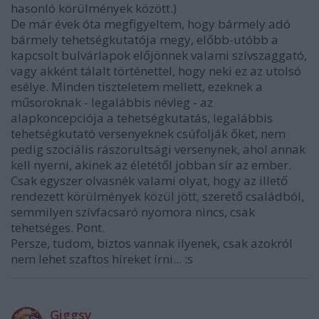
hasonló körülmények között.)
De már évek óta megfigyeltem, hogy bármely adó
bármely tehetségkutatója megy, előbb-utóbb a
kapcsolt bulvárlapok előjönnek valami szívszaggató,
vagy akként tálalt történettel, hogy neki ez az utolsó
esélye. Minden tiszteletem mellett, ezeknek a
műsoroknak - legalábbis névleg - az
alapkoncepciója a tehetségkutatás, legalábbis
tehetségkutató versenyeknek csúfolják őket, nem
pedig szociális rászorultsági versenynek, ahol annak
kell nyerni, akinek az életétől jobban sír az ember.
Csak egyszer olvasnék valami olyat, hogy az illető
rendezett körülmények közül jött, szerető családból,
semmilyen szívfacsaró nyomora nincs, csak
tehetséges. Pont.
Persze, tudom, biztos vannak ilyenek, csak azokról
nem lehet szaftos híreket írni... :s
Giggsy