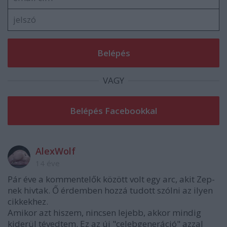
VAGY
AlexWolf
14 éve
Pár éve a kommentelők között volt egy arc, akit Zep-
nek hivtak. Ő érdemben hozzá tudott szólni az ilyen
cikkekhez.
Amikor azt hiszem, nincsen lejebb, akkor mindig
kiderül tévedtem. Ez az új "celebgeneráció" azzal