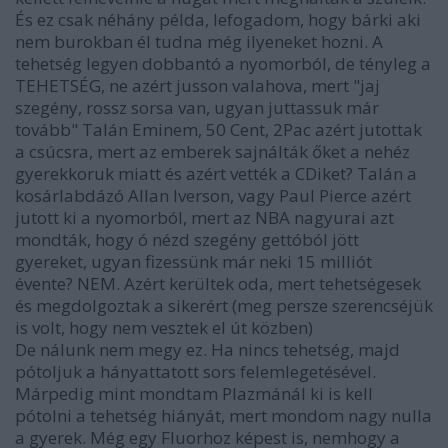
És ez csak néhány példa, lefogadom, hogy bárki aki
nem burokban él tudna még ilyeneket hozni. A
tehetség legyen dobbantó a nyomorból, de tényleg a
TEHETSÉG, ne azért jusson valahova, mert "jaj
szegény, rossz sorsa van, ugyan juttassuk már
tovább" Talán Eminem, 50 Cent, 2Pac azért jutottak
a csúcsra, mert az emberek sajnálták őket a nehéz
gyerekkoruk miatt és azért vették a CDiket? Talán a
kosárlabdázó Allan Iverson, vagy Paul Pierce azért
jutott ki a nyomorból, mert az NBA nagyurai azt
mondták, hogy ó nézd szegény gettóból jött
gyereket, ugyan fizessünk már neki 15 milliót
évente? NEM. Azért kerültek oda, mert tehetségesek
és megdolgoztak a sikerért (meg persze szerencséjük
is volt, hogy nem vesztek el út közben)
De nálunk nem megy ez. Ha nincs tehetség, majd
pótoljuk a hányattatott sors felemlegetésével.
Márpedig mint mondtam Plazmánál ki is kell
pótolni a tehetség hiányát, mert mondom nagy nulla
a gyerek. Még egy Fluorhoz képest is, nemhogy a