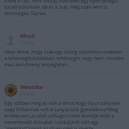
Eleve a rap, mint műfaj hiteltelen egy ilyen jellegű
tucatműsorban, de ez a srác még csak nem is
tehetséges. Sajnos.
MissX
14 éve
ideje lenne, hogy csak egy dolog szamitson ezekben
a tehetsegkutatokban: tehetseges vagy nem. minden
mas korulmeny lenyegtelen.
Messidor
14 éve
Egy időben meg az volt a téma,hogy Gyurcsánynak
vagy Orbánnak volt-e sanyarúbb gyerekkora?Meg
emlékszem,az első csillagszületik döntője előtt a
mesemondó kiscsávó családjáról volt egy
"megrázó"riport az rtl-en,meg is nyerte