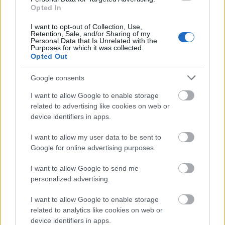
Opted In
Viszont most feltűntek ezek a szánalom-versenyek,
I want to opt-out of Collection, Use,
hogy kinek a legszarabb, meg ki a leginkább
Retention, Sale, and/or Sharing of my
Personal Data that Is Unrelated with the
szánalomra méltó és ezekhez zárkóznak fel az
Purposes for which it was collected.
akarattal deviánsak is, mert olyan menő lett
Opted Out
trollkodó bunkónak lenni.
Google consents
Mindig van lejjebb...
I want to allow Google to enable storage
related to advertising like cookies on web or
device identifiers in apps.
digitime
I want to allow my user data to be sent to
14 éve
Google for online advertising purposes.
A tv2 Andikával és az ő nagyon sanyarú sorsával
turnézik, trl-nek is kellett egy ilyen történet, amit
I want to allow Google to send me
szintén a blikk hoz le először....
personalized advertising.
I want to allow Google to enable storage
related to analytics like cookies on web or
mrs.kunzoo
device identifiers in apps.