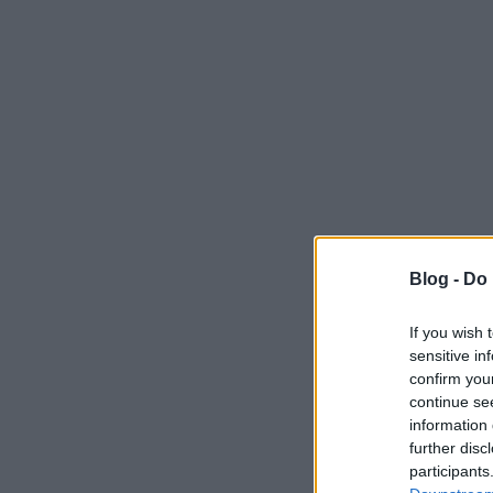
Blog -
Do 
If you wish 
sensitive in
confirm you
continue se
information 
further disc
participants