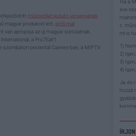
Ha a M
éve néz
 befejeződött
műsorötlet-kutató versenyének
mainstr
mű magyar produkció lett,
erről már
c. műso
nt van apropója az új magyar sorozatnak,
mi is tu
 International, a Pro7Sat1
1) Nem
me szombaton prezentál Cannes-ban, a MIPTV
2) Igen,
3) Igen,
4) Igen, 
Ja, és
hozzá n
gyaláz
komment
ÍRJON