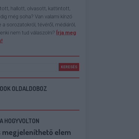
tott, hallott, olvasott, kattintott,
ddig még soha? Van valami kínzó
 a sorozatokról, tévéről, médiáról,
enki nem tud válaszolni?
Írja meg
!
BOOK OLDALDOBOZ
 A HOGYVOLTON
s megjeleníthető elem