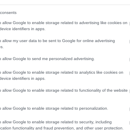
(
111
)
du
, ha az X-
Huszti Kata
Jótékony
consents
(
302
)
el
or nyertese
nyerte az első
celebek sütnek
dóként is
Exatlon
a Viasaton
(
598
)
f
o allow Google to enable storage related to advertising like cookies on
t
Hungaryt
húsvétkor
foci
(
17
evice identifiers in apps.
(
227
)
gr
o allow my user data to be sent to Google for online advertising
(
2971
)
s.
n felhasználói tartalomnak minősülnek, értük a
szolgáltatás
(
125
)
h
llal, azokat nem ellenőrzi. Kifogás esetén forduljon a blog
en
és az
adatvédelmi tájékoztatóban
.
(
288
)
hí
to allow Google to send me personalized advertising.
homela
2012.03.28. 08:14:48
o allow Google to enable storage related to analytics like cookies on
house
(
ating nem lesz jellemző a további részekre, mert
evice identifiers in apps.
(
540
)
in
: hagyjuk már a faszba a lejárt szavatosságú kvázi
rosszb
berekkel is lehet műsort csinálni).
o allow Google to enable storage related to functionality of the website
(
140
)
kr
Válasz erre
(
152
)
li
o allow Google to enable storage related to personalization.
(
140
)
m
2012.03.28. 10:29:05
magyar 
o allow Google to enable storage related to security, including
(
230
)
m
erkfilm fos. Soma meg már megint/még mindig
cation functionality and fraud prevention, and other user protection.