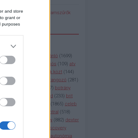
er and store
pedék benéz az Instagramszűrők
to grant or
ti rögvalóságba
ed purposes
SSZAVAK
a&e
(
133
)
abc
(
1958
)
ajánló
(
1699
)
(
112
)
amc
(
913
)
animációs
(
109
)
atv
n
(
531
)
baki
(
261
)
barátok közt
(
144
)
ág
(
130
)
bbc
(
403
)
beharangozó
(
281
)
(
314
)
blikk
(
338
)
bors
(
267
)
botrány
eaking
(
124
)
breaking bad
(
233
)
brit
sg
(
258
)
bulvár
(
995
)
cbs
(
1865
)
celeb
inemax
(
706
)
comedy central
(
518
)
58
)
csaj
(
177
)
csi
(
159
)
cw
(
882
)
dexter
(
247
)
discovery
(
249
)
discovery
(
111
)
doku
(
127
)
duna ii autonómia