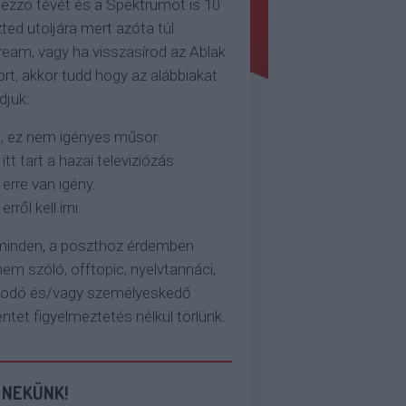
ezzo tévét és a Spektrumot is 10
ted utoljára mert azóta túl
eam, vagy ha visszasírod az Ablak
rt, akkor tudd hogy az alábbiakat
djuk:
, ez nem igényes műsor.
 itt tart a hazai televiziózás.
 erre van igény.
erről kell írni.
 minden, a poszthoz érdemben
em szóló, offtopic, nyelvtannáci,
kodó és/vagy személyeskedő
et figyelmeztetés nélkül törlünk.
 NEKÜNK!