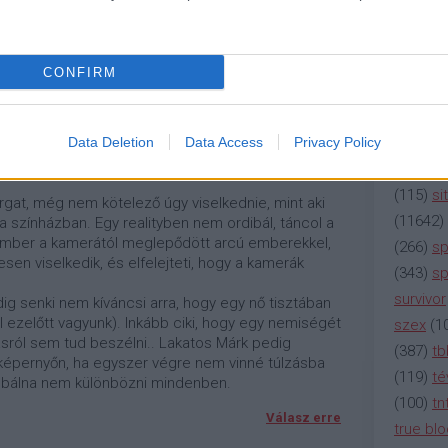
(
2137
)
n
(
195
)
or
Válasz erre
(
325
)
po
CONFIRM
rádió
(
3
2012.03.29. 08:13:32
(
225
)
re
(
2212
)
s
formátumot elrontani azzal, hogy belekerült ez a
Data Deletion
Data Access
Privacy Policy
szeri külföldi járókelő által is rögtön lenézett
(
207
)
sci
(
115
)
si
rgat, még nem kötelező úgy viselkednie, mint aki
(
11642
)
a színházban. Egy realityben nem ordibál, táncol a
 ember a kamerától meglepődött arcú emberekkel,
(
266
)
sp
en viselkedik, és elfelejteti, hogy a kamerák
(
343
)
sp
survivor
ig senki nem kíváncsi arra, hogy egy nő tisztában
l ezelőtt vagyunk). Inkább ciki, hogy egy nemiségét
szex
(
1
sról sem tud beszélni.. Lakatos Márk pedig
(
387
)
tb
képernyőn, ha egyszer végre nem vinné túlzásba
(
119
)
té
róbálna nem különbözni mindenben.
(
100
)
tn
Válasz erre
true bl