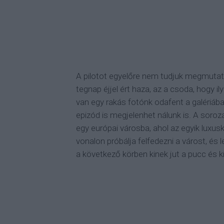
A pilotot egyelőre nem tudjuk megmutatni
tegnap éjjel ért haza, az a csoda, hogy 
van egy rakás fotónk odafent a galériába
epizód is megjelenhet nálunk is. A soroza
egy európai városba, ahol az egyik luxu
vonalon próbálja felfedezni a várost, és
a következő körben kinek jut a pucc és 