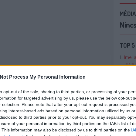
MÉDIA
Ninc
TOP 5
Íme, 
tökpu
Not Process My Personal Information
Talán
Való V
to opt-out of the sale, sharing to third parties, or processing of your per
formation for targeted advertising by us, please use the below opt-out s
Cicci
r selection. Please note that after your opt-out request is processed y
kenta
eing interest-based ads based on personal information utilized by us or
disclosed to third parties prior to your opt-out. You may separately opt-
losure of your personal information by third parties on the IAB’s list of
Nézze
. This information may also be disclosed by us to third parties on the
IA
nálunk