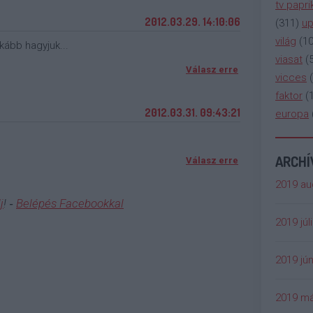
tv papri
2012.03.29. 14:10:06
(
311
)
up
világ
(
1
ább hagyjuk...
viasat
(
Válasz erre
vicces
(
faktor
(
2012.03.31. 09:43:21
europa
ARCH
Válasz erre
2019 au
j
! ‐
Belépés Facebookkal
2019 júl
2019 jún
2019 má