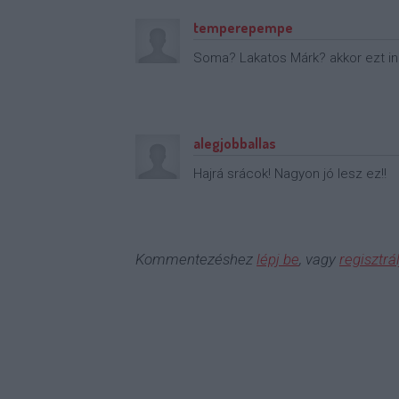
temperepempe
Soma? Lakatos Márk? akkor ezt ink
alegjobballas
Hajrá srácok! Nagyon jó lesz ez!!
Kommentezéshez
lépj be
, vagy
regisztrál