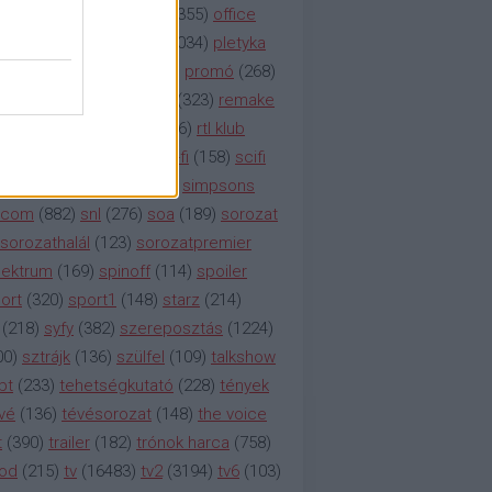
etflix
(
376
)
nézettség
(
1355
)
office
tt
(
159
)
per
(
208
)
pilot
(
1034
)
pletyka
litika
(
310
)
premier
(
135
)
promó
(
268
)
41
)
reality
(
1934
)
reklám
(
323
)
remake
tró
(
287
)
rtl
(
635
)
rtl ii
(
146
)
rtl klub
ajtóközlemény
(
116
)
sci-fi
(
158
)
scifi
 fi
(
533
)
showtime
(
794
)
simpsons
tcom
(
882
)
snl
(
276
)
soa
(
189
)
sorozat
sorozathalál
(
123
)
sorozatpremier
ektrum
(
169
)
spinoff
(
114
)
spoiler
ort
(
320
)
sport1
(
148
)
starz
(
214
)
(
218
)
syfy
(
382
)
szereposztás
(
1224
)
00
)
sztrájk
(
136
)
szülfel
(
109
)
talkshow
bt
(
233
)
tehetségkutató
(
228
)
tények
vé
(
136
)
tévésorozat
(
148
)
the voice
t
(
390
)
trailer
(
182
)
trónok harca
(
758
)
ood
(
215
)
tv
(
16483
)
tv2
(
3194
)
tv6
(
103
)