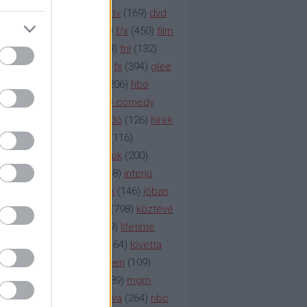
na televízió
(
1212
)
duna tv
(
169
)
dvd
őzetes
(
123
)
emmy
(
189
)
f/x
(
450
)
film
ilmmúzeum
(
903
)
film
(
338
)
fnl
(
132
)
1
)
fox
(
2048
)
fringe
(
163
)
fx
(
394
)
glee
ace klinika
(
173
)
gyász
(
206
)
hbo
HBO
(
107
)
hbo2
(
313
)
hbo comedy
imym
(
154
)
hír
(
2037
)
híradó
(
126
)
hírek
rtv
(
126
)
history channel
(
116
)
nd
(
123
)
horror
(
150
)
hősök
(
200
)
164
)
humor
(
140
)
idol
(
248
)
interjú
ternet
(
484
)
itv
(
122
)
játék
(
146
)
jóban
an
(
119
)
kasza
(
229
)
kép
(
798
)
köztévé
itika
(
618
)
lapszemle
(
169
)
lifetime
sta
(
178
)
lost
(
498
)
lóvé
(
164
)
lovetta
1
(
1692
)
m2
(
991
)
mad men
(
109
)
rádió
(
119
)
médiaipar
(
389
)
mgm
okka
(
142
)
mtv
(
1149
)
mtva
(
264
)
nbc