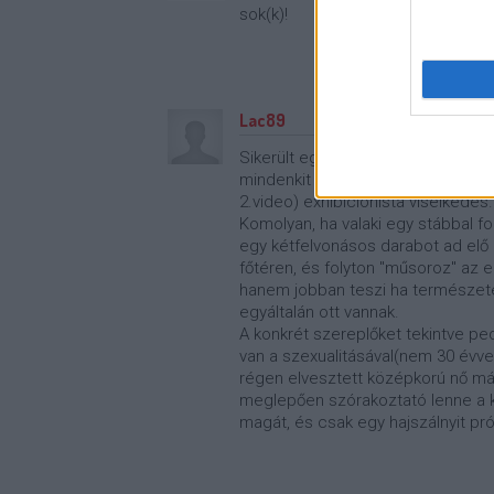
sok(k)!
Lac89
Sikerült egy kiváló új, és saját(!) 
mindenkit irritáló (még az átlag egy
2.video) exhibicionista viselkedés.
Komolyan, ha valaki egy stábbal fo
egy kétfelvonásos darabot ad elő 
főtéren, és folyton "műsoroz" az
hanem jobban teszi ha természetes
egyáltalán ott vannak.
A konkrét szereplőket tekintve ped
van a szexualitásával(nem 30 évve
régen elvesztett középkorú nő má
meglepően szórakoztató lenne a 
magát, és csak egy hajszálnyit p