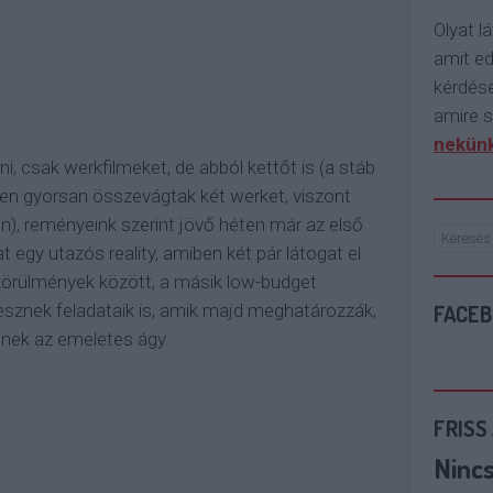
Olyat lá
amit e
kérdése
amire s
nekünk
, csak werkfilmeket, de abból kettőt is (a stáb
ilyen gyorsan összevágtak két werket, viszont
n), reményeink szerint jövő héten már az első
t egy utazós reality, amiben két pár látogat el
skörülmények között, a másik low-budget
FACE
 lesznek feladataik is, amik majd meghatározzák,
kinek az emeletes ágy.
FRISS
Ninc