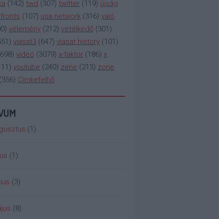
ka
(
142
)
twd
(
307
)
twitter
(
119
)
újság
fronts
(
107
)
usa network
(
316
)
való
00
)
vélemény
(
212
)
vetélkedő
(
301
)
551
)
viasat3
(
647
)
viasat history
(
101
)
698
)
videó
(
3079
)
x-faktor
(
186
)
x
111
)
youtube
(
240
)
zene
(
213
)
zone
(
356
)
Címkefelhő
ÍVUM
gusztus
(
1
)
ius
(
1
)
ius
(
3
)
jus
(
8
)