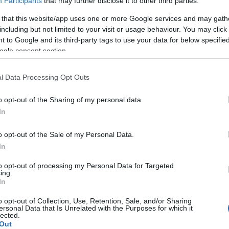
Participants
that may further disclose it to other third parties.
 that this website/app uses one or more Google services and may gath
A Pum
including but not limited to your visit or usage behaviour. You may click 
mögöt
 to Google and its third-party tags to use your data for below specifi
ogle consent section.
 Zita táncos személyében kapjuk meg, a két
 Lakatos Márk stylist, aki azért saját jogon is
KULC
l Data Processing Opt Outs
24
(
312
)
o opt-out of the Sharing of my personal data.
amazon
In
(
217
)
ax
REALITY
PRO7SAT1
HAVE A NICE TRIP
baroms
o opt-out of the Sale of my Personal Data.
beszól
In
(
320
)
br
to opt-out of processing my Personal Data for Targeted
(
512
)
b
ing.
In
(
108
)
c
cool
(
3
o opt-out of Collection, Use, Retention, Sale, and/or Sharing
ersonal Data that Is Unrelated with the Purposes for which it
(
237
)
díj
lected.
Out
channel