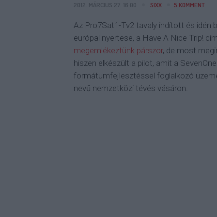
2012. MÁRCIUS 27. 16:00
SIXX
5
KOMMENT
Az Pro7Sat1-Tv2 tavaly indított és idén
európai nyertese, a Have A Nice Trip! cí
megemlékeztünk
párszor
, de most megi
hiszen elkészült a pilot, amit a SevenOne
formátumfejlesztéssel foglalkozó üze
nevű nemzetközi tévés vásáron.