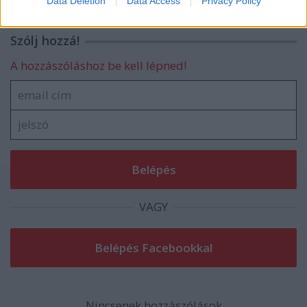
Data Deletion
Data Access
Privacy Policy
related to security, including authentication
functionality and fraud prevention, and other
Szólj hozzá!
user protection.
A hozzászóláshoz be kell lépned!
VAGY
Nincsenek hozzászólások