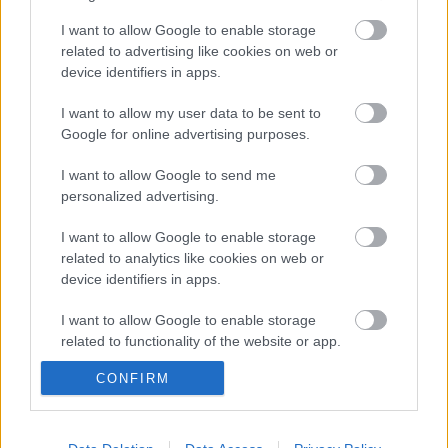
I want to allow Google to enable storage
related to advertising like cookies on web or
Mindenki megnyugodhat, még nem
device identifiers in apps.
távozik Berényi Miki a Barátok Köztből
I want to allow my user data to be sent to
Google for online advertising purposes.
I want to allow Google to send me
Egy zombi mindent megváltoztat?
personalized advertising.
I want to allow Google to enable storage
related to analytics like cookies on web or
Huszti Kata nyerte az első Exatlon
device identifiers in apps.
Hungaryt
I want to allow Google to enable storage
related to functionality of the website or app.
CONFIRM
I want to allow Google to enable storage
Az illegális letöltők is rácuppantak az új
related to personalization.
Trónok harca-évadra
I want to allow Google to enable storage