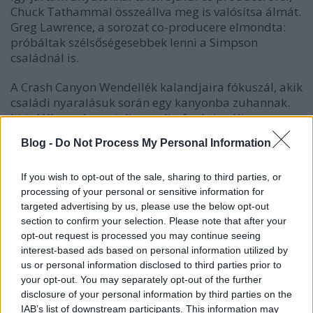
Chuck Tathammal összeállva meg is valósítsa álmát.
Greg Lawrence, a sorozat co-producere elmondta:
próbáltak szélsőségesebbek lenni a Simpson
családnál is.
A Crash Canyon Wendellék kalandjaira fókuszál, akik
családi nyaralásuk során egy kanyonba zuhannak.
Itt találkoznak egy teljesen diszfunkcionális
társadalommal, amelynek tagjai bővelkednek a
Blog -
Do Not Process My Personal Information
többi sorozathoz hasonló idiótákban: ezúttal van
egy punk-rock legenda, egy nő, aki örökbe fogad és
If you wish to opt-out of the sale, sharing to third parties, or
rabszolgaként tart egy medvét, egy állandóan
processing of your personal or sensitive information for
kómában lévő férfi, sőt, egy hasbeszélő is, akinek a
targeted advertising by us, please use the below opt-out
bábuja folyamatosan beszól mindenkinek.
section to confirm your selection. Please note that after your
opt-out request is processed you may continue seeing
interest-based ads based on personal information utilized by
us or personal information disclosed to third parties prior to
your opt-out. You may separately opt-out of the further
disclosure of your personal information by third parties on the
IAB’s list of downstream participants. This information may