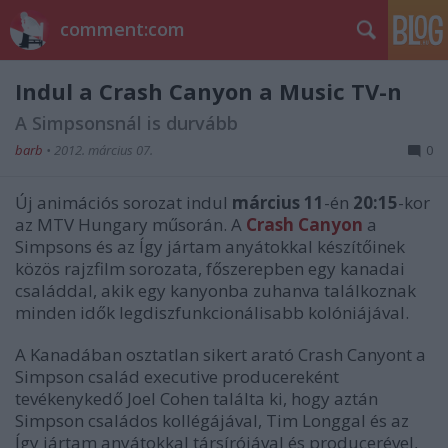
comment:com
Indul a Crash Canyon a Music TV-n
A Simpsonsnál is durvább
barb
•
2012. március 07.
0
Új animációs sorozat indul
március 11
-én
20:15
-kor
az MTV Hungary műsorán. A
Crash Canyon
a
Simpsons és az Így jártam anyátokkal készítőinek
közös rajzfilm sorozata, főszerepben egy kanadai
családdal, akik egy kanyonba zuhanva találkoznak
minden idők legdiszfunkcionálisabb kolóniájával.
A Kanadában osztatlan sikert arató Crash Canyont a
Simpson család executive producereként
tevékenykedő Joel Cohen találta ki, hogy aztán
Simpson családos kollégájával, Tim Longgal és az
Így jártam anyátokkal társírójával és producerével,