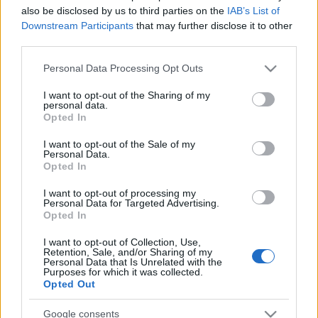
also be disclosed by us to third parties on the
IAB’s List of
Downstream Participants
that may further disclose it to other
third parties.
Please note that this website/app uses one or more Google
Personal Data Processing Opt Outs
services and may gather and store information including but
not limited to your visit or usage behaviour. You may click to
I want to opt-out of the Sharing of my
personal data.
grant or deny consent to Google and its third-party tags to
Opted In
use your data for below specified purposes in below Google
consent section.
I want to opt-out of the Sale of my
Personal Data.
Opted In
Címkék:
tv
animáció
beharangozó
music television
I want to opt-out of processing my
Personal Data for Targeted Advertising.
Opted In
I want to opt-out of Collection, Use,
Ajánlott bejegyzések:
Retention, Sale, and/or Sharing of my
Personal Data that Is Unrelated with the
Purposes for which it was collected.
Opted Out
A Big Bang Theoryról szól a Comedy
Central egész napja
Google consents