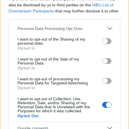
also be disclosed by us to third parties on the
IAB’s List of
Downstream Participants
that may further disclose it to other
third parties.
saks
14 éve
Please note that this website/app uses one or more Google
Personal Data Processing Opt Outs
services and may gather and store information including but
Ezek nem a Retek Ribanc nevű különkategóriában
not limited to your visit or usage behaviour. You may click to
I want to opt-out of the Sharing of my
indulnak?
personal data.
grant or deny consent to Google and its third-party tags to
Opted In
use your data for below specified purposes in below Google
consent section.
I want to opt-out of the Sale of my
Personal Data.
Leadfoot
Opted In
14 éve
I want to opt-out of processing my
@saks
: Igen, ott, a többi jelölttel együtt. Legalábbis
Personal Data for Targeted Advertising.
én a magyar PB hasonló választásán épkézláb nőt
Opted In
még nem nagyon láttam, ha pedig valami Douglas
I want to opt-out of Collection, Use,
adams-i véletlen folytán odakerült egy, gyorsabban
Retention, Sale, and/or Sharing of my
esett ki, mint Pákó a Legyen ön is milliomosból.
Personal Data that Is Unrelated with the
Purposes for which it was collected.
Opted Out
A harmadik képről azonnal a Belga egyik számának
az idevágó sora jutott eszembe, amely így hangzik:
Google consents