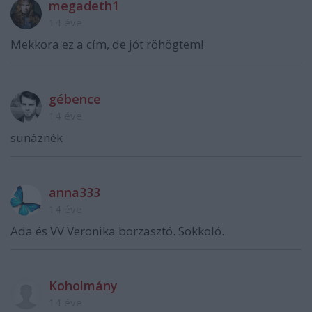
megadeth1
14 éve
Mekkora ez a cím, de jót röhögtem!
gébence
14 éve
sunáznék
anna333
14 éve
Ada és VV Veronika borzasztó. Sokkoló.
Koholmány
14 éve