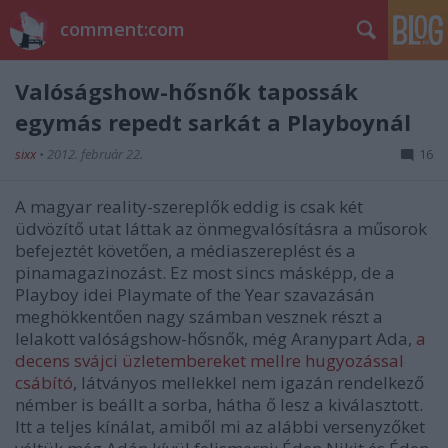
comment:com
Valóságshow-hősnők tapossák
egymás repedt sarkát a Playboynál
sixx
•
2012. február 22.
16
A magyar reality-szereplők eddig is csak két
üdvözítő utat láttak az önmegvalósításra a műsorok
befejeztét követően, a médiaszereplést és a
pinamagazinozást. Ez most sincs másképp, de a
Playboy idei Playmate of the Year szavazásán
meghökkentően nagy számban vesznek részt a
lelakott valóságshow-hősnők, még Aranypart Ada,
a
decens svájci üzletembereket mellre hugyozással
csábító
, látványos mellekkel nem igazán rendelkező
némber is beállt a sorba, hátha ő lesz a kiválasztott.
Itt a teljes kínálat, amiből mi az alábbi versenyzőket