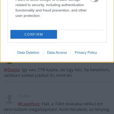
Dogla
related to security, including authentication
ON
functionality and fraud prevention, and other
user protection.
14 éve
CONFIRM
@Dogla
: Jah, látom közben kikerült egy.
Data Deletion
Data Access
Privacy Policy
Leadfoot
14 éve
@Dogla
: Így van, CYR kapta, de úgy fair, ha bevallom,
valóban sokkal jobbat írt, mint én.
14 éve
@Leadfoot
: Hát, a Tiéd olvasása nélkül ezt
nem tudom megállapítani. Amit felrakott, az tényleg