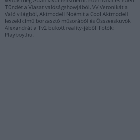
véltük még Adán kívül felismerni: Éden Nikit és Éden
Tündét a Viasat valóságshowjából, VV Veronikát a
Való világból, Aktmodell Noémit a Cool Aktmodell
leszek! című borzasztó műsorából és Összeesküvők
Alexandrát a Tv2 bukott reality-jéből. Fotók:
Playboy.hu.