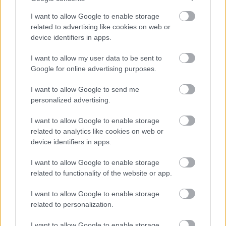
"Az arca a baj, az arc a baj."
I want to allow Google to enable storage
related to advertising like cookies on web or
device identifiers in apps.
Flankerr
14 éve
I want to allow my user data to be sent to
Google for online advertising purposes.
@Leadfoot
: telibe..:)
A harmadik képért simán lehetne kérni a Playboy
I want to allow Google to send me
betiltását emberiség elleni bűntett miatt.
personalized advertising.
I want to allow Google to enable storage
related to analytics like cookies on web or
14 éve
device identifiers in apps.
Az elsőnek egész jó kis testet retusáltak.
A kacsaszájún azért kellett dolgozni azzal a
I want to allow Google to enable storage
fotóbolttal rendesen.
related to functionality of the website or app.
OFF
I want to allow Google to enable storage
related to personalization.
@Leadfoot
: Már nagyon olvasnám a Pan Am
hogyvótodat. Elfogadták, felrakod?
I want to allow Google to enable storage