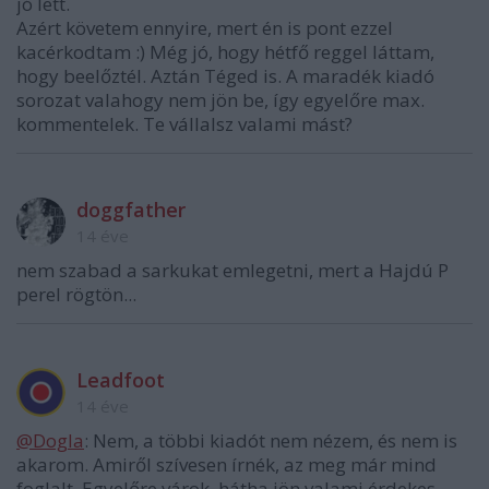
jó lett.
Azért követem ennyire, mert én is pont ezzel
kacérkodtam :) Még jó, hogy hétfő reggel láttam,
hogy beelőztél. Aztán Téged is. A maradék kiadó
sorozat valahogy nem jön be, így egyelőre max.
kommentelek. Te vállalsz valami mást?
doggfather
14 éve
nem szabad a sarkukat emlegetni, mert a Hajdú P
perel rögtön...
Leadfoot
14 éve
@Dogla
: Nem, a többi kiadót nem nézem, és nem is
akarom. Amiről szívesen írnék, az meg már mind
foglalt. Egyelőre várok, hátha jön valami érdekes