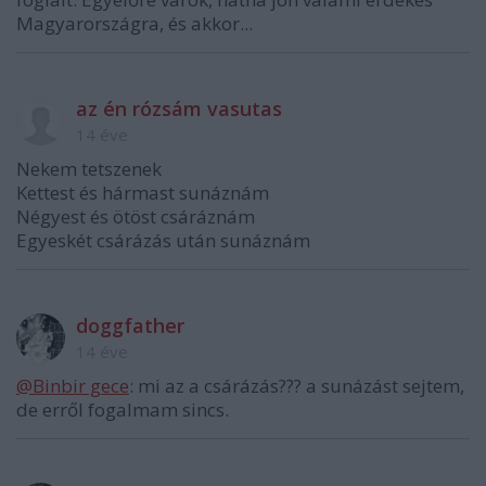
Magyarországra, és akkor...
az én rózsám vasutas
14 éve
Nekem tetszenek
Kettest és hármast sunáznám
Négyest és ötöst csáráznám
Egyeskét csárázás után sunáznám
doggfather
14 éve
@Binbir gece
: mi az a csárázás??? a sunázást sejtem,
de erről fogalmam sincs.