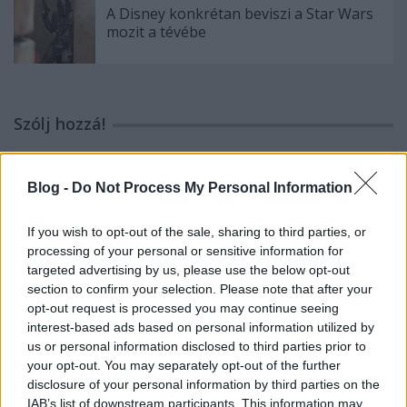
A Disney konkrétan beviszi a Star Wars
mozit a tévébe
Szólj hozzá!
A hozzászóláshoz be kell lépned!
Blog -
Do Not Process My Personal Information
If you wish to opt-out of the sale, sharing to third parties, or
processing of your personal or sensitive information for
targeted advertising by us, please use the below opt-out
section to confirm your selection. Please note that after your
opt-out request is processed you may continue seeing
interest-based ads based on personal information utilized by
VAGY
us or personal information disclosed to third parties prior to
your opt-out. You may separately opt-out of the further
disclosure of your personal information by third parties on the
IAB’s list of downstream participants. This information may