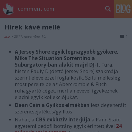
comment:com
Hírek kávé mellé
sixx
•
2011. november 16.
1
A Jersey Shore egyik legnagyobb gyökere,
Mike The Situation Sorrentino a
Suburgatory-ban alakít majd DJ-t.
Fura,
hiszen Pauly D (dettó Jersey Shore) szakmája
szerint eleve ezzel foglalkozik. Szitu mellesleg
most perelte be az Abercrombie & Fitch
ruhagyártó céget, mert a nevével igyekeznek
eladni egyik kollekciójukat.
Dean Cain a Gyilkos elmékben
lesz degenerált
szerencsejátékos/gyilkos.
Nahát, a
CBS exkluzív interjúja
a Pann State
egyetemi pedofilbotrány egyik érintettjével
24