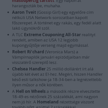
másodpercig tartott
. Egy napon át
harangozták be, muhaha.
Aaron Tveit
(Gossip Girl) egy egyelőre cím
nélküli USA Network-sorozatban kapott
főszerepet. A történet egy rakás, egy fedél alatt
lakó ügynökről szól.
A TLC
Extreme Couponing All-Star
realityt
rendelt, amiben az USA 12 legjobb
kupongyűjtője verseng majd egymással.
Robert Ri'chard
(Veronica Mars) a
Vámpírnaplók januári epizódjaiban már
visszatérő szereplő lesz.
Chelsea Handler
25 millió dollárért írt alá
újabb két évet az E!-hez. Megéri, hiszen Handler
késő esti talkshow-ja 18-34-ben a legnézettebb
ilyen műsor a nők körében.
A
Hell on Wheels
a második részre elvesztette
18-49-es nézőinek 25 százalékát, ami nagyon
nem jó hír. A
Homeland
nézettsége viszont
tovább nőtt, ezúttal 7 százalékkal.