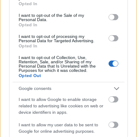
grant or deny consent to Google and its third-party tags to
lesz vendég.
Opted In
use your data for below specified purposes in below Google
James Wolk
(Lone Star) a Happy Endingsben
consent section.
I want to opt-out of the Sale of my
Max fasziját alakítja majd.
Personal Data.
Opted In
Carrie Preston
visszatér a The Good Wife-ba
még egy körre.
I want to opt-out of processing my
Personal Data for Targeted Advertising.
Kiszállt az Alcatrazból Liz Sarnoff, a sorozat
Opted In
társkészítője.
I want to opt-out of Collection, Use,
Retention, Sale, and/or Sharing of my
Personal Data that Is Unrelated with the
Purposes for which it was collected.
Opted Out
Google consents
Címkék:
tv
sorozat
abc
fox
cbs
pilot
nézettség
bulvár
cw
per
I want to allow Google to enable storage
showtime
amc
sitcom
szívás
szereposztás
tlc
gyilkos elmék
related to advertising like cookies on web or
kardashian
tbbt
true blood
alcatraz
the good wife
jersey
device identifiers in apps.
shore
vámpírnaplók
happy endings
hell on wheels
2011
midseason
homeland
suburgatory
kuponozás
I want to allow my user data to be sent to
smallvillesheen
chelsea handler
Google for online advertising purposes.