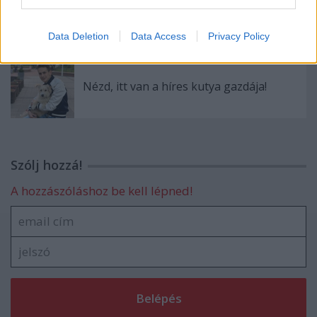
Kettősen mér a Médiatanács mércéje
Data Deletion
Data Access
Privacy Policy
Nézd, itt van a híres kutya gazdája!
Szólj hozzá!
A hozzászóláshoz be kell lépned!