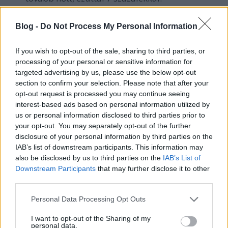
Egy olasz színésznő,
Valentina Cervi
(Zen) lehet
a
True Blood
ötödik évadának főellensége. A
Blog -
Do Not Process My Personal Information
karaktere Salome, egy ősidők óta köztünk élő,
iszonyú erős és legalább annyira őrült
If you wish to opt-out of the sale, sharing to third parties, or
vámpírnő, nahát.
processing of your personal or sensitive information for
Kim Kardashian
olyan vilámgyorsan vált a
targeted advertising by us, please use the below opt-out
férjétől, hogy az amerikai havilapok nem tudták
section to confirm your selection. Please note that after your
lekövetni az eseményeket -
a Marie Claire új
opt-out request is processed you may continue seeing
száma például címlapon hozza a boldog
interest-based ads based on personal information utilized by
újasszonyt
, aki a magazinban házasságát élete
us or personal information disclosed to third parties prior to
legjobb döntéseként emlegeti.
your opt-out. You may separately opt-out of the further
disclosure of your personal information by third parties on the
Ilyen lesz
Jennifer Carpenter
a Good Wife-ban,
IAB’s list of downstream participants. This information may
amiben nem permanensen káromkodó
also be disclosed by us to third parties on the
IAB’s List of
nyomozót, hanem mélyen vallásos egyetemi
Downstream Participants
that may further disclose it to other
tanárt alakít majd.
third parties.
Charlie Sheen
ezt a házat
adta el a The Big
Please note that this website/app uses one or more Google
Bang Theory-ban Howardot alakító Simon
Personal Data Processing Opt Outs
services and may gather and store information including but
Helbergnek potom 2,9 millió dollárért.
not limited to your visit or usage behaviour. You may click to
I want to opt-out of the Sharing of my
Erica Durance
(Smallville) a Harry's Law-ban
personal data.