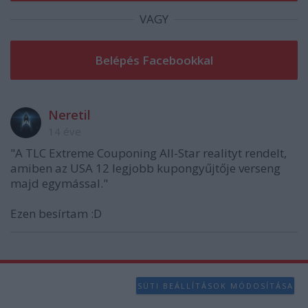
VAGY
Neretil
14 éve
"A TLC Extreme Couponing All-Star realityt rendelt,
amiben az USA 12 legjobb kupongyűjtője verseng
majd egymással."
Ezen besírtam :D
SÜTI BEÁLLÍTÁSOK MÓDOSÍTÁSA