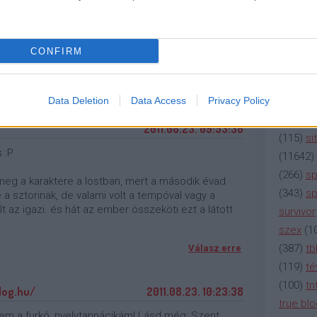
(
2137
)
n
 naná, nála intimidálóbb lóbaszó fekát még nem
(
195
)
or
(
325
)
po
CONFIRM
rádió
(
3
(
225
)
re
Válasz erre
(
2212
)
s
Data Deletion
Data Access
Privacy Policy
(
207
)
sci
2011.08.23. 09:53:38
(
115
)
si
 :P
(
11642
)
(
266
)
sp
eg a karaktere a lostban, mert a második évad
(
343
)
sp
a sztorinak, de valami volt a tempóval vagy a
t az igazi. és hát az ember összeköti ezt a látott
survivor
szex
(
1
(
387
)
tb
Válasz erre
(
119
)
té
(
100
)
tn
log.hu/
2011.08.23. 10:23:38
true bl
em a furkó, nyelvtannácikám! Lásd még: Szent