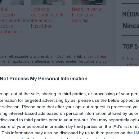
ikai
Jótékony
Nézd, itt van a
MÉDIA
agyobb
celebek sütnek
híres kutya
ermarkethálózata
a Viasaton
gazdája!
Ninc
száll a
húsvétkor
zatbizniszbe
TOP 5
n felhasználói tartalomnak minősülnek, értük a
szolgáltatás
Íme, 
llal, azokat nem ellenőrzi. Kifogás esetén forduljon a blog
tökpu
en
és az
adatvédelmi tájékoztatóban
.
Not Process My Personal Information
2011.08.22. 16:04:23
Talán
Való V
őleg, mert miután nyalizott, hogy szívesen
to opt-out of the sale, sharing to third parties, or processing of your per
m volt hajlandó jonni annyiért, amennyit kínáltak...
formation for targeted advertising by us, please use the below opt-out s
Cicci
r selection. Please note that after your opt-out request is processed y
Válasz erre
kenta
eing interest-based ads based on personal information utilized by us or
disclosed to third parties prior to your opt-out. You may separately opt-
2011.08.22. 19:23:06
losure of your personal information by third parties on the IAB’s list of
Nézze
. This information may also be disclosed by us to third parties on the
IA
nálunk
ínészi alakítás az övé volt.