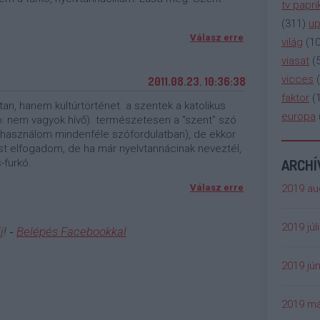
tv papri
.
(
311
)
up
Válasz erre
világ
(
1
viasat
(
vicces
(
2011.08.23. 10:36:38
faktor
(
an, hanem kultúrtörténet. a szentek a katolikus
europa
ó: nem vagyok hívő). természetesen a "szent" szó
s használom mindenféle szófordulatban), de ekkor
ést elfogadom, de ha már nyelvtannácinak neveztél,
ARCH
-furkó.
2019 au
Válasz erre
2019 júl
j
! ‐
Belépés Facebookkal
2019 jún
2019 má