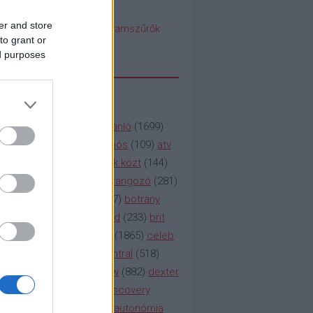
er and store
pedék benéz az Instagramszűrők
to grant or
ti rögvalóságba
ed purposes
SSZAVAK
a&e
(
133
)
abc
(
1958
)
ajánló
(
1699
)
(
112
)
amc
(
913
)
animációs
(
109
)
atv
n
(
531
)
baki
(
261
)
barátok közt
(
144
)
ág
(
130
)
bbc
(
403
)
beharangozó
(
281
)
(
314
)
blikk
(
338
)
bors
(
267
)
botrány
eaking
(
124
)
breaking bad
(
233
)
brit
sg
(
258
)
bulvár
(
995
)
cbs
(
1865
)
celeb
inemax
(
706
)
comedy central
(
518
)
58
)
csaj
(
177
)
csi
(
159
)
cw
(
882
)
dexter
(
247
)
discovery
(
249
)
discovery
(
111
)
doku
(
127
)
duna ii autonómia