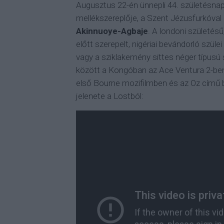
Augusztus 22-én ünnepli 44. születésnap
mellékszereplője, a Szent Jézusfurkóval 
Akinnuoye-Agbaje
. A londoni születés
előtt szerepelt, nigériai bevándorló szüle
vagy a sziklakemény sittes néger típusú
között a Kongóban az Ace Ventura 2-be
első Bourne mozifilmben és az Oz című
jelenete a Lostból: