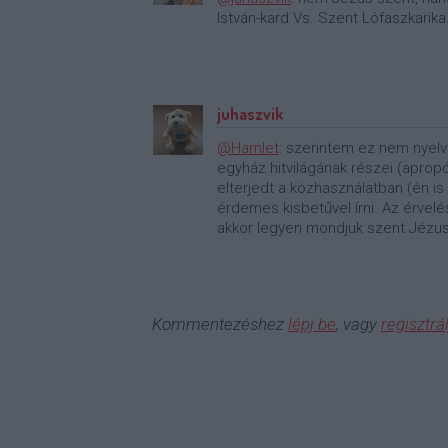
István-kard Vs. Szent Lófaszkarika
juhaszvik
@Hamlet
: szerintem ez nem nyelvt
egyház hitvilágának részei (aprop
elterjedt a közhasználatban (én i
érdemes kisbetűvel írni. Az érvel
akkor legyen mondjuk szent Jézus
Kommentezéshez
lépj be
, vagy
regisztrál