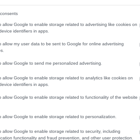
(
111
)
du
ni: azt csinálsz, amit akarsz a blogodon. ha ahhoz
consents
(
302
)
el
eplődet ünnepeld, akkor megteheted.
(
598
)
f
a minden jobb tévés színészt felköszöntenének,
o allow Google to enable storage related to advertising like cookies on
elül lenne.
foci
(
17
evice identifiers in apps.
(
227
)
gr
Válasz erre
o allow my user data to be sent to Google for online advertising
(
2971
)
s.
(
125
)
h
2011.08.23. 07:53:23
(
288
)
hí
to allow Google to send me personalized advertising.
homela
o allow Google to enable storage related to analytics like cookies on
house
(
lt benne, remélem azt mondta hogy nincs az a
evice identifiers in apps.
(
540
)
in
égetné magát. :)
rosszb
o allow Google to enable storage related to functionality of the website
Válasz erre
(
140
)
kr
(
152
)
li
o allow Google to enable storage related to personalization.
2011.08.23. 08:56:31
(
140
)
m
magyar 
o allow Google to enable storage related to security, including
 azért, mert megmondhatod, ha egy poszt
(
230
)
m
cation functionality and fraud prevention, and other user protection.