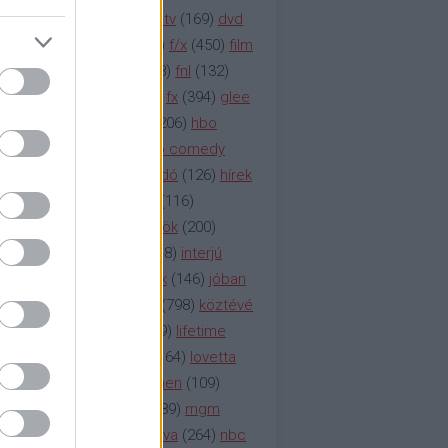
na televízió
(
1212
)
duna tv
(
169
)
dvd
őzetes
(
123
)
emmy
(
189
)
f/x
(
450
)
film
ilmmúzeum
(
903
)
film
(
338
)
fnl
(
132
)
1
)
fox
(
2048
)
fringe
(
163
)
fx
(
394
)
glee
ace klinika
(
173
)
gyász
(
206
)
hbo
HBO
(
107
)
hbo2
(
313
)
hbo comedy
imym
(
154
)
hír
(
2037
)
híradó
(
126
)
hírek
rtv
(
126
)
history channel
(
116
)
nd
(
123
)
horror
(
150
)
hősök
(
200
)
164
)
humor
(
140
)
idol
(
248
)
interjú
ternet
(
484
)
itv
(
122
)
játék
(
146
)
jóban
an
(
119
)
kasza
(
229
)
kép
(
798
)
köztévé
itika
(
618
)
lapszemle
(
169
)
lifetime
sta
(
178
)
lost
(
498
)
lóvé
(
164
)
lovetta
1
(
1692
)
m2
(
991
)
mad men
(
109
)
rádió
(
119
)
médiaipar
(
389
)
mgm
okka
(
142
)
mtv
(
1149
)
mtva
(
264
)
nbc