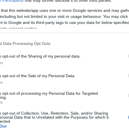
Participants
that may further disclose it to other third parties.
Válasz erre
 that this website/app uses one or more Google services and may gath
A Pum
including but not limited to your visit or usage behaviour. You may click 
mögöt
 to Google and its third-party tags to use your data for below specifi
blog.hu/
2011.08.22. 21:29:48
ogle consent section.
pja be) de tényleg rohadt nagy a csávó, az Oz-ban
KULC
 valóban nem érdemel, rengeteg remek színészről
l Data Processing Opt Outs
zni", pláne, hogy a post semmi újdonsággal vagy
24
(
312
)
o opt-out of the Sharing of my personal data.
amazon
Válasz erre
In
(
217
)
ax
baroms
o opt-out of the Sale of my Personal Data.
2011.08.22. 21:33:28
beszól
In
(
320
)
br
 HBO-character ever' díjat instant adnám neki..
to opt-out of processing my Personal Data for Targeted
(
512
)
b
ing.
Válasz erre
In
(
108
)
c
cool
(
3
o opt-out of Collection, Use, Retention, Sale, and/or Sharing
2011.08.23. 07:23:27
ersonal Data that Is Unrelated with the Purposes for which it
(
237
)
díj
lected.
Out
channel