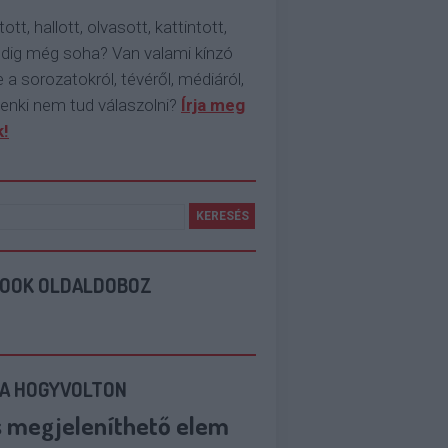
tott, hallott, olvasott, kattintott,
ddig még soha? Van valami kínzó
 a sorozatokról, tévéről, médiáról,
enki nem tud válaszolni?
Írja meg
!
BOOK OLDALDOBOZ
 A HOGYVOLTON
s megjeleníthető elem