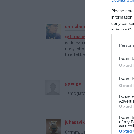
Downstream 
Please note
information 
deny consent
unrealnoise
·
http://unrealnoise.
in below Go
@Thrasher
: Erről nem tudtam, (ka
is durván nyomta. Mondjuk postot
Persona
meg lehetne ennyi erőből "emléke
hírértékkel nem szolgál.
I want t
Opted 
I want t
gyenge
Opted 
Támogatom az OZ-os arcokat. 'Best
I want 
Advertis
Opted 
I want t
juhaszvik
of my P
was col
Opted 
ümmm, Jézus nem Szent.