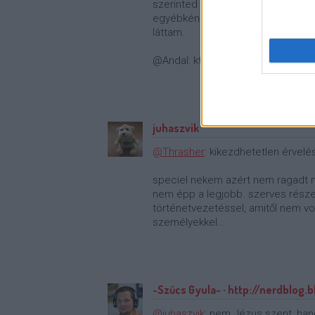
szerinted tok folosleges. :p
egyébként bírtam én is a Lostban,
láttam.
@Andal: kthxbye
juhaszvik
@Thrasher
: kikezdhetetlen érvelés
speciel nekem azért nem ragadt m
nem épp a legjobb. szerves része 
történetvezetéssel, amitől nem vol
személyekkel...
-Szűcs Gyula-
·
http://nerdblog.b
@juhaszvik
: nem Jézus szent, han