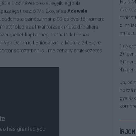
Ha a M
ját a Lost tévésorozat egyik legjobb
éve néz
igazságot osztó Mr. Eko, alias
Adewale
mainstr
ű, buddhista színész már a 90-es évektől kamera
c. műso
i miatt főleg az afrikai törzsek muszklimiskája
mi is tu
 szerepeket kapta meg. Láthattuk többek
n, Van Damme Légiósában, a Múmia 2-ben, az
1) Nem
 börtönsorozatban is. Íme néhány emlékezetes
2) Igen,
3) Igen,
4) Igen, 
Ja, és
hozzá n
gyaláz
komment
ÍRJON