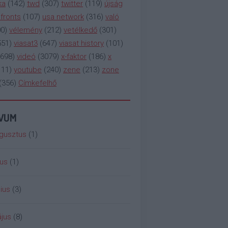
ka
(
142
)
twd
(
307
)
twitter
(
119
)
újság
fronts
(
107
)
usa network
(
316
)
való
00
)
vélemény
(
212
)
vetélkedő
(
301
)
551
)
viasat3
(
647
)
viasat history
(
101
)
698
)
videó
(
3079
)
x-faktor
(
186
)
x
111
)
youtube
(
240
)
zene
(
213
)
zone
(
356
)
Címkefelhő
ÍVUM
gusztus
(
1
)
ius
(
1
)
ius
(
3
)
jus
(
8
)