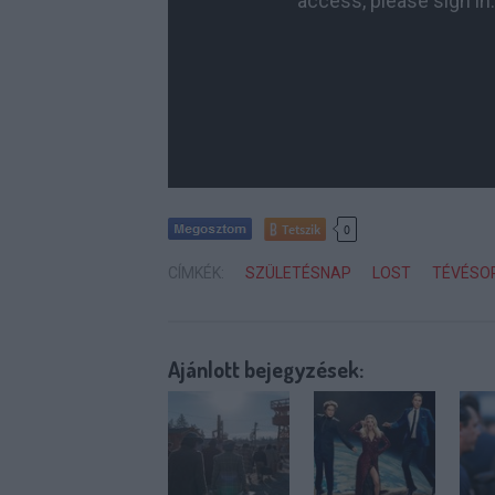
Tetszik
0
CÍMKÉK:
SZÜLETÉSNAP
LOST
TÉVÉSO
Ajánlott bejegyzések: