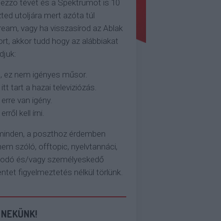
ezzo tévét és a Spektrumot is 10
ted utoljára mert azóta túl
eam, vagy ha visszasírod az Ablak
rt, akkor tudd hogy az alábbiakat
djuk:
, ez nem igényes műsor.
 itt tart a hazai televiziózás.
 erre van igény.
erről kell írni.
 minden, a poszthoz érdemben
em szóló, offtopic, nyelvtannáci,
kodó és/vagy személyeskedő
et figyelmeztetés nélkül törlünk.
 NEKÜNK!