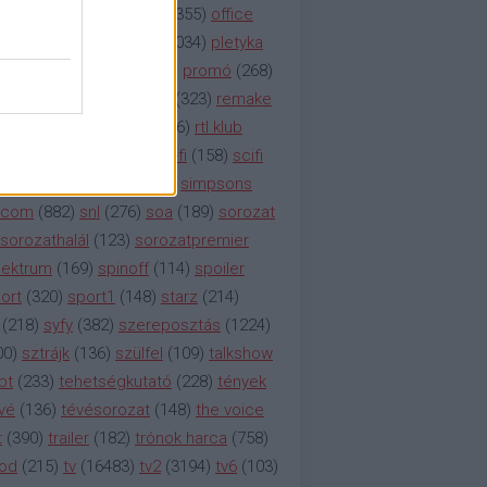
etflix
(
376
)
nézettség
(
1355
)
office
tt
(
159
)
per
(
208
)
pilot
(
1034
)
pletyka
litika
(
310
)
premier
(
135
)
promó
(
268
)
41
)
reality
(
1934
)
reklám
(
323
)
remake
tró
(
287
)
rtl
(
635
)
rtl ii
(
146
)
rtl klub
ajtóközlemény
(
116
)
sci-fi
(
158
)
scifi
 fi
(
533
)
showtime
(
794
)
simpsons
tcom
(
882
)
snl
(
276
)
soa
(
189
)
sorozat
sorozathalál
(
123
)
sorozatpremier
ektrum
(
169
)
spinoff
(
114
)
spoiler
ort
(
320
)
sport1
(
148
)
starz
(
214
)
(
218
)
syfy
(
382
)
szereposztás
(
1224
)
00
)
sztrájk
(
136
)
szülfel
(
109
)
talkshow
bt
(
233
)
tehetségkutató
(
228
)
tények
vé
(
136
)
tévésorozat
(
148
)
the voice
t
(
390
)
trailer
(
182
)
trónok harca
(
758
)
ood
(
215
)
tv
(
16483
)
tv2
(
3194
)
tv6
(
103
)