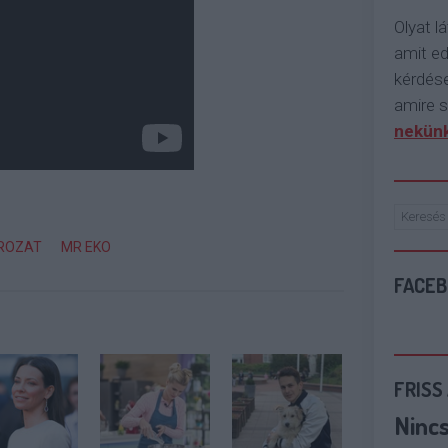
Olyat lá
amit e
kérdése
amire s
nekünk
ROZAT
MR EKO
FACE
FRISS
Ninc