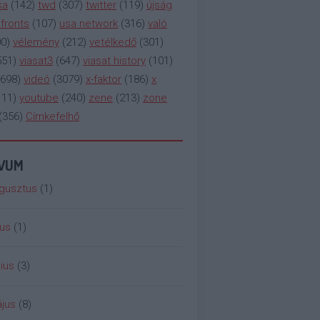
ka
(
142
)
twd
(
307
)
twitter
(
119
)
újság
fronts
(
107
)
usa network
(
316
)
való
00
)
vélemény
(
212
)
vetélkedő
(
301
)
551
)
viasat3
(
647
)
viasat history
(
101
)
698
)
videó
(
3079
)
x-faktor
(
186
)
x
111
)
youtube
(
240
)
zene
(
213
)
zone
(
356
)
Címkefelhő
ÍVUM
gusztus
(
1
)
ius
(
1
)
ius
(
3
)
jus
(
8
)