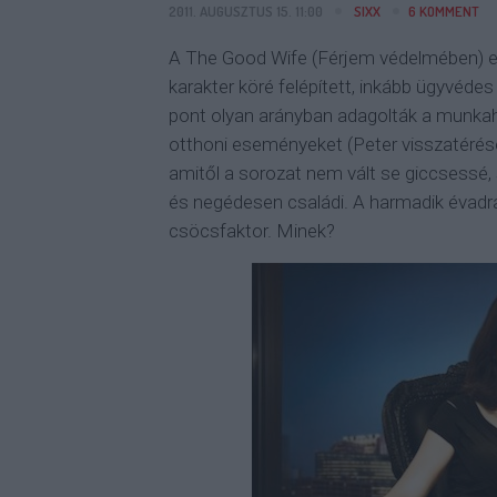
2011. AUGUSZTUS 15. 11:00
SIXX
6
KOMMENT
A The Good Wife (Férjem védelmében) ed
karakter köré felépített, inkább ügyvédes
pont olyan arányban adagolták a munkahel
otthoni eseményeket (Peter visszatérése, 
amitől a sorozat nem vált se giccsessé
és negédesen családi. A harmadik évadra
csöcsfaktor. Minek?