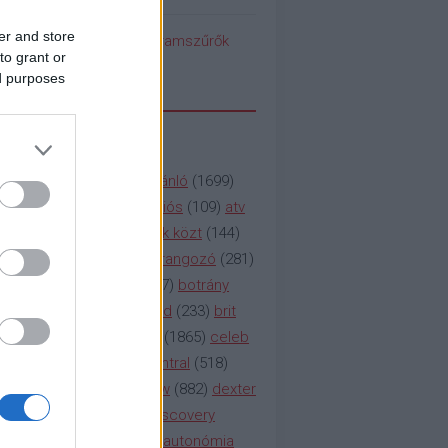
er and store
pedék benéz az Instagramszűrők
to grant or
ti rögvalóságba
ed purposes
SSZAVAK
a&e
(
133
)
abc
(
1958
)
ajánló
(
1699
)
(
112
)
amc
(
913
)
animációs
(
109
)
atv
n
(
531
)
baki
(
261
)
barátok közt
(
144
)
ág
(
130
)
bbc
(
403
)
beharangozó
(
281
)
(
314
)
blikk
(
338
)
bors
(
267
)
botrány
eaking
(
124
)
breaking bad
(
233
)
brit
sg
(
258
)
bulvár
(
995
)
cbs
(
1865
)
celeb
inemax
(
706
)
comedy central
(
518
)
58
)
csaj
(
177
)
csi
(
159
)
cw
(
882
)
dexter
(
247
)
discovery
(
249
)
discovery
(
111
)
doku
(
127
)
duna ii autonómia