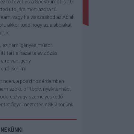
ezzo tévét és a Spektrumot is 10
ted utoljára mert azóta túl
eam, vagy ha visszasírod az Ablak
rt, akkor tudd hogy az alábbiakat
djuk:
, ez nem igényes műsor.
 itt tart a hazai televiziózás.
 erre van igény.
erről kell írni.
 minden, a poszthoz érdemben
em szóló, offtopic, nyelvtannáci,
kodó és/vagy személyeskedő
et figyelmeztetés nélkül törlünk.
 NEKÜNK!