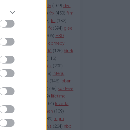
na televízió
(
1212
)
duna tv
(
169
)
dvd
őzetes
(
123
)
emmy
(
189
)
f/x
(
450
)
film
ilmmúzeum
(
903
)
film
(
338
)
fnl
(
132
)
1
)
fox
(
2048
)
fringe
(
163
)
fx
(
394
)
glee
ace klinika
(
173
)
gyász
(
206
)
HBO
bo
(
2971
)
hbo2
(
313
)
hbo comedy
imym
(
154
)
hír
(
2037
)
híradó
(
126
)
hírek
rtv
(
126
)
history channel
(
116
)
nd
(
123
)
horror
(
150
)
hősök
(
200
)
164
)
humor
(
140
)
idol
(
248
)
interjú
ternet
(
484
)
itv
(
122
)
játék
(
146
)
jóban
an
(
119
)
kasza
(
229
)
kép
(
798
)
köztévé
itika
(
618
)
lapszemle
(
169
)
lifetime
sta
(
178
)
lost
(
498
)
lóvé
(
164
)
lovetta
1
(
1692
)
m2
(
991
)
mad men
(
109
)
rádió
(
119
)
médiaipar
(
389
)
mgm
okka
(
142
)
mtv
(
1149
)
mtva
(
264
)
nbc