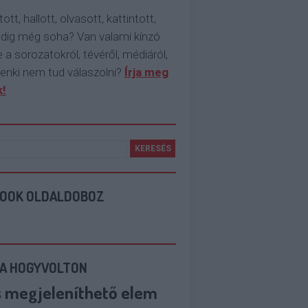
tott, hallott, olvasott, kattintott,
ddig még soha? Van valami kínzó
 a sorozatokról, tévéről, médiáról,
enki nem tud válaszolni?
Írja meg
!
BOOK OLDALDOBOZ
 A HOGYVOLTON
s megjeleníthető elem