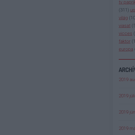
tv papri
(
311
)
up
világ
(
1
viasat
(
vicces
(
faktor
(
europa
ARCH
2019 au
2019 júl
2019 jún
2019 má