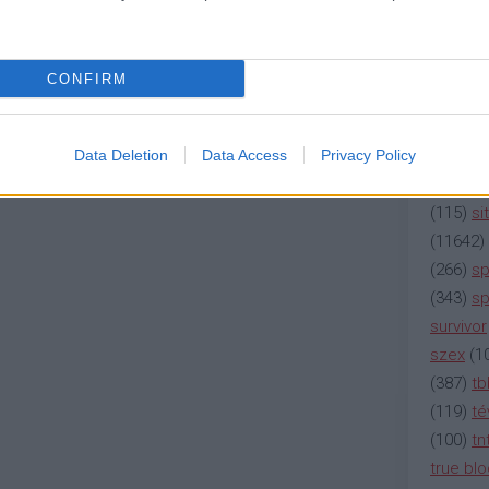
(
2137
)
n
(
195
)
or
(
325
)
po
CONFIRM
rádió
(
3
(
225
)
re
(
2212
)
s
Data Deletion
Data Access
Privacy Policy
(
207
)
sci
(
115
)
si
(
11642
)
(
266
)
sp
(
343
)
sp
survivor
szex
(
1
(
387
)
tb
(
119
)
té
(
100
)
tn
true bl