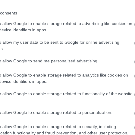
2011.08.15. 16:59:00
(
111
)
du
tehát igazad van, de Julianna olyan jó csaj, hogy
consents
(
302
)
el
ósoknak.
(
598
)
f
o allow Google to enable storage related to advertising like cookies on
foci
(
17
Válasz erre
evice identifiers in apps.
(
227
)
gr
o allow my user data to be sent to Google for online advertising
(
107
)
h
2011.08.16. 12:52:48
s.
(
125
)
h
 passzol.. mikor adják már a 3. évadot? :)
(
288
)
hí
to allow Google to send me personalized advertising.
homela
Válasz erre
o allow Google to enable storage related to analytics like cookies on
house
(
evice identifiers in apps.
(
540
)
in
2011.08.18. 19:26:44
rosszb
o allow Google to enable storage related to functionality of the website
ót tettek az évek és hogy ilyen egyenes a haja ;)
(
140
)
kr
(
152
)
li
Válasz erre
o allow Google to enable storage related to personalization.
(
140
)
m
magyar 
j
! ‐
Belépés Facebookkal
o allow Google to enable storage related to security, including
(
230
)
m
cation functionality and fraud prevention, and other user protection.