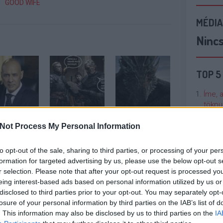
GOOD WIFE
MÉDIA
Ninc
TOP 5
Íme, 
tökpu
enki
Zsinórban a
Az illegális
nyugodhat,
Not Process My Personal Information
második Trónok
letöltők is
Talán
 nem
harca-rész is
rácuppantak az
Való V
zik Berényi
kiszivárgott
új Trónok harca-
to opt-out of the sale, sharing to third parties, or processing of your per
 a Barátok
évadra
formation for targeted advertising by us, please use the below opt-out s
ből
Cicci
r selection. Please note that after your opt-out request is processed y
kenta
eing interest-based ads based on personal information utilized by us or
disclosed to third parties prior to your opt-out. You may separately opt-
losure of your personal information by third parties on the IAB’s list of
n felhasználói tartalomnak minősülnek, értük a
szolgáltatás
Nézze
llal, azokat nem ellenőrzi. Kifogás esetén forduljon a blog
. This information may also be disclosed by us to third parties on the
IA
nálunk
en
és az
adatvédelmi tájékoztatóban
.