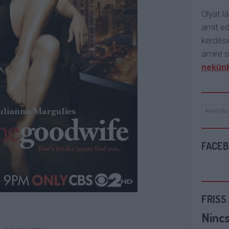
Olyat lá
amit e
kérdése
amire s
nekünk
FACE
FRISS
Ninc