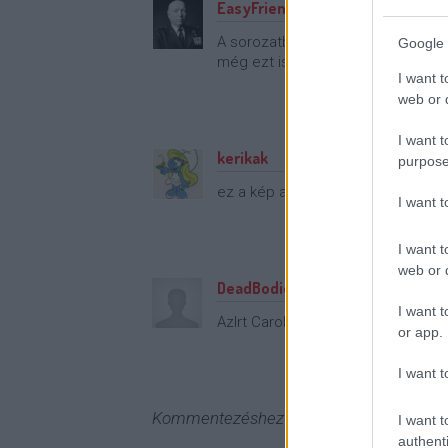
EasyFriend
A sorozatba abszolút nem passzol, 
Google 
még ezt is megbocsátom a prom
I want t
web or d
I want t
kerikak
purpose
ez a kép a sorozathoz tényleg nem
I want 
I want t
web or d
DeadBodiesEverywhere
I want t
Azlrt Carol -nak a Vészhelyzetből j
or app.
I want t
Kommentezéshez
lépj be
, vagy
regisztrál
I want t
authenti