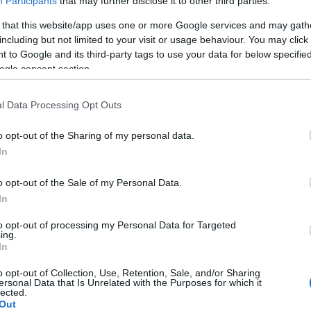
Participants
that may further disclose it to other third parties.
2011.08.15. 12:34:23
 that this website/app uses one or more Google services and may gath
A Pum
including but not limited to your visit or usage behaviour. You may click 
mögöt
jutott eszembe a Nip/Tuckból:)
 to Google and its third-party tags to use your data for below specifi
ogle consent section.
Válasz erre
KULC
l Data Processing Opt Outs
2011.08.15. 13:13:18
élem nem cseszik el.
24
(
312
)
 utalnak, hogy érdekes irányt is vehet a sorozat.
o opt-out of the Sharing of my personal data.
amazon
In
(
217
)
ax
Válasz erre
baroms
o opt-out of the Sale of my Personal Data.
beszól
In
2011.08.15. 13:50:22
(
320
)
br
to opt-out of processing my Personal Data for Targeted
(
512
)
b
ing.
ár belőle, ez egy tök jó sorozat :) ja, és tényleg
In
(
108
)
c
cool
(
3
o opt-out of Collection, Use, Retention, Sale, and/or Sharing
Válasz erre
ersonal Data that Is Unrelated with the Purposes for which it
(
237
)
díj
lected.
Out
channel