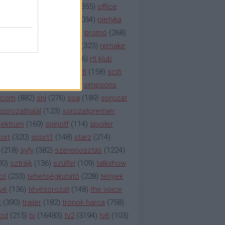
etflix
(
376
)
nézettség
(
1355
)
office
tt
(
159
)
per
(
208
)
pilot
(
1034
)
pletyka
litika
(
310
)
premier
(
135
)
promó
(
268
)
41
)
reality
(
1934
)
reklám
(
323
)
remake
tró
(
287
)
rtl
(
635
)
rtl ii
(
146
)
rtl klub
ajtóközlemény
(
116
)
sci-fi
(
158
)
scifi
 fi
(
533
)
showtime
(
794
)
simpsons
tcom
(
882
)
snl
(
276
)
soa
(
189
)
sorozat
sorozathalál
(
123
)
sorozatpremier
ektrum
(
169
)
spinoff
(
114
)
spoiler
ort
(
320
)
sport1
(
148
)
starz
(
214
)
(
218
)
syfy
(
382
)
szereposztás
(
1224
)
00
)
sztrájk
(
136
)
szülfel
(
109
)
talkshow
bt
(
233
)
tehetségkutató
(
228
)
tények
vé
(
136
)
tévésorozat
(
148
)
the voice
t
(
390
)
trailer
(
182
)
trónok harca
(
758
)
ood
(
215
)
tv
(
16483
)
tv2
(
3194
)
tv6
(
103
)