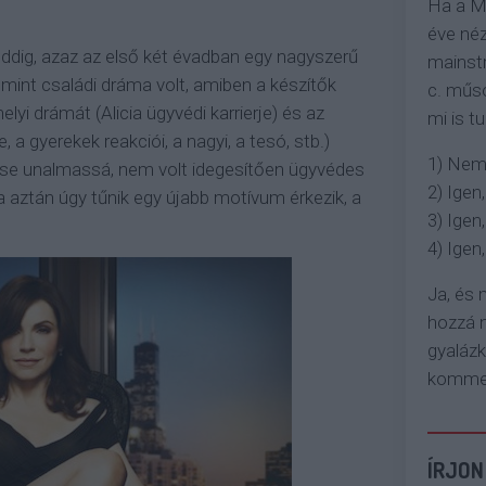
Ha a M
éve néz
dig, azaz az első két évadban egy nagyszerű
mainstr
 mint családi dráma volt, amiben a készítők
c. műso
yi drámát (Alicia ügyvédi karrierje) és az
mi is tu
a gyerekek reakciói, a nagyi, a tesó, stb.)
1) Nem
, se unalmassá, nem volt idegesítően ügyvédes
2) Igen,
 aztán úgy tűnik egy újabb motívum érkezik, a
3) Igen,
4) Igen, 
Ja, és
hozzá n
gyaláz
komment
ÍRJON