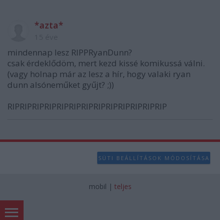
*azta*
15 éve
mindennap lesz RIPPRyanDunn?
csak érdeklődöm, mert kezd kissé komikussá válni.
(vagy holnap már az lesz a hír, hogy valaki ryan
dunn alsóneműket gyűjt? ;))
RIPRIPRIPRIPRIPRIPRIPRIPRIPRIPRIPRIPRIP
SÜTI BEÁLLÍTÁSOK MÓDOSÍTÁSA
mobil
|
teljes