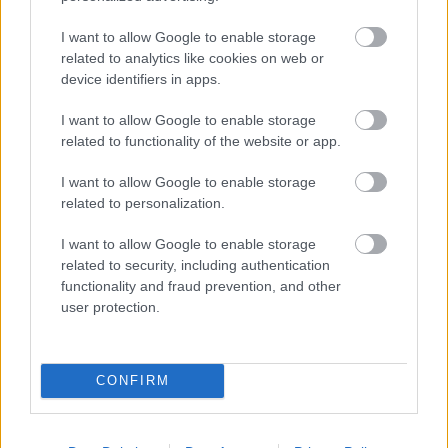
I want to allow Google to enable storage
Az illegális letöltők is rácuppantak az új
related to analytics like cookies on web or
Trónok harca-évadra
device identifiers in apps.
I want to allow Google to enable storage
related to functionality of the website or app.
Nézd, itt van a híres kutya gazdája!
I want to allow Google to enable storage
related to personalization.
I want to allow Google to enable storage
related to security, including authentication
Szólj hozzá!
functionality and fraud prevention, and other
user protection.
A hozzászóláshoz be kell lépned!
CONFIRM