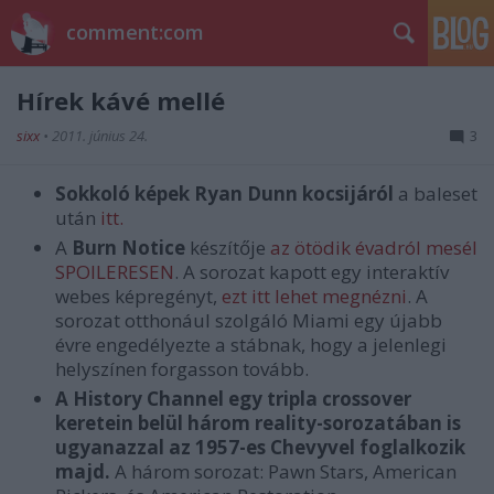
comment:com
Hírek kávé mellé
sixx
•
2011. június 24.
3
Sokkoló képek Ryan Dunn kocsijáról
a baleset
után
itt.
A
Burn Notice
készítője
az ötödik évadról mesél
SPOILERESEN
. A sorozat kapott egy interaktív
webes képregényt,
ezt itt lehet megnézni
. A
sorozat otthonául szolgáló Miami egy újabb
évre engedélyezte a stábnak, hogy a jelenlegi
helyszínen forgasson tovább.
A History Channel egy tripla crossover
keretein belül három reality-sorozatában is
ugyanazzal az 1957-es Chevyvel foglalkozik
majd.
A három sorozat: Pawn Stars, American