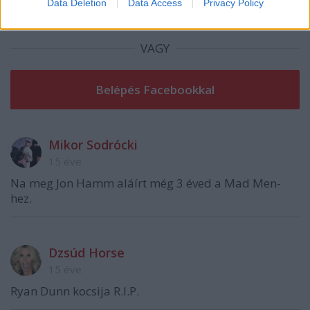
Data Deletion
Data Access
Privacy Policy
VAGY
Mikor Sodrócki
15 éve
Na meg Jon Hamm aláírt még 3 éved a Mad Men-
hez.
Dzsúd Horse
15 éve
Ryan Dunn kocsija R.I.P.