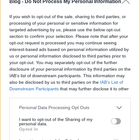
Blog -
Do Not Process My Personal Information
Stephen Root
az F/X
Outlaw Country
című
krimijében kapott fontos szerepet.
If you wish to opt-out of the sale, sharing to third parties, or
Evan Rachel Wood
(True Blood)
hajat vágatott.
processing of your personal or sensitive information for
A 2000-es évek
tíz legjobb tévés főcímdala
.
targeted advertising by us, please use the below opt-out
Így készültek a
Damages
díszletei
.
section to confirm your selection. Please note that after your
opt-out request is processed you may continue seeing
A 15 legjobb
Real Housewives-animgif
itt
.
interest-based ads based on personal information utilized by
Stephen Williams,
a Lost egyik executive
us or personal information disclosed to third parties prior to
producere
rendezi majd a Transporter-
your opt-out. You may separately opt-out of the further
sorozat epizódjait.
disclosure of your personal information by third parties on the
Natalie Zea aláírt a Justified harmadik
IAB’s list of downstream participants. This information may
évadára
, és kap egy többepizódos szerepet s
also be disclosed by us to third parties on the
IAB’s List of
Kaliforgiában is.
Downstream Participants
that may further disclose it to other
third parties.
Király a
Breaking Bad
negyedik évados logója
.
Please note that this website/app uses one or more Google
Personal Data Processing Opt Outs
services and may gather and store information including but
not limited to your visit or usage behaviour. You may click to
I want to opt-out of the Sharing of my
personal data.
grant or deny consent to Google and its third-party tags to
Opted In
Címkék:
tv
sorozat
abc
fox
cbs
pilot
bulvár
reality
showtime
use your data for below specified purposes in below Google
baleset
f/x
amc
history channel
szereposztás
idol
breaking
consent section.