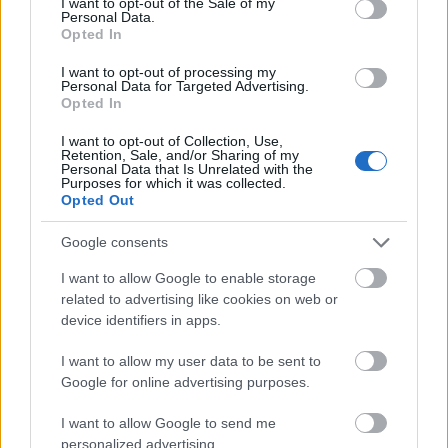
I want to opt-out of the Sale of my
bad
burn notice
damages
glee
justified
directv
the killing
Personal Data.
Opted In
I want to opt-out of processing my
Personal Data for Targeted Advertising.
Opted In
Ajánlott bejegyzések:
I want to opt-out of Collection, Use,
Retention, Sale, and/or Sharing of my
Personal Data that Is Unrelated with the
Purposes for which it was collected.
Előzetest kapott a Gyalázat
Opted Out
Google consents
I want to allow Google to enable storage
A Breaking Bad sztárjával tér vissza a
related to advertising like cookies on web or
Westworld
device identifiers in apps.
I want to allow my user data to be sent to
Google for online advertising purposes.
Mázli, ha az X-Faktor nyertese
előadóként is befut
I want to allow Google to send me
personalized advertising.