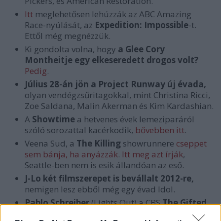
Pickers, és American Restoration.
Itt
meglehetősen lehúzzák az ABC Amazing
Race-nyúlását, az
Expedition: Impossible
-t.
Ettől még megnézzük.
Ki gondolta volna, hogy
a Glee Cory
Montheitje egy elkeseredett drogos volt?
Pedig
.
Július 28-án jön a Project Runway új évada,
olyan vendégzsűritagokkal, mint Christina Ricci,
Zoe Saldana, Malin Akerman és Kim Kardashian.
A
Showtime
a hetvenes évek lemeziparáról
szóló sorozattal kacérkodik,
bővebben itt
.
Veena Sud, a
The Killing
showrunnere
cseppet
sem bánja, ha anyázzák
.
Itt meg azt írják
,
Seattle-ben nem is esik állandóan az eső.
J-Lo két filmszerepet is bevállalt 2012-re,
nemigen lesz ebből még egy évad Idol.
Pablo Schreiber
(Lights Out) a CBS
The Gifted
Man
című sorozatában lesz állandó szereplő.