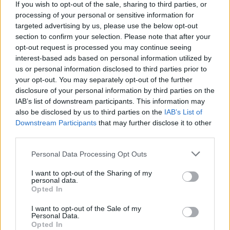
If you wish to opt-out of the sale, sharing to third parties, or
processing of your personal or sensitive information for
targeted advertising by us, please use the below opt-out
section to confirm your selection. Please note that after your
opt-out request is processed you may continue seeing
interest-based ads based on personal information utilized by
us or personal information disclosed to third parties prior to
your opt-out. You may separately opt-out of the further
disclosure of your personal information by third parties on the
VAGY
IAB’s list of downstream participants. This information may
also be disclosed by us to third parties on the
IAB’s List of
Downstream Participants
that may further disclose it to other
third parties.
Please note that this website/app uses one or more Google
Personal Data Processing Opt Outs
services and may gather and store information including but
Balakin
not limited to your visit or usage behaviour. You may click to
I want to opt-out of the Sharing of my
personal data.
grant or deny consent to Google and its third-party tags to
15 éve
Opted In
use your data for below specified purposes in below Google
Te jó uram isten ezek milyen iszonyat ocsmányak!
consent section.
I want to opt-out of the Sale of my
Szikkadt drogos feje van az összesnek, betegesen
Personal Data.
soványak, undorító! Az utolsónak a feje az külön
Opted In