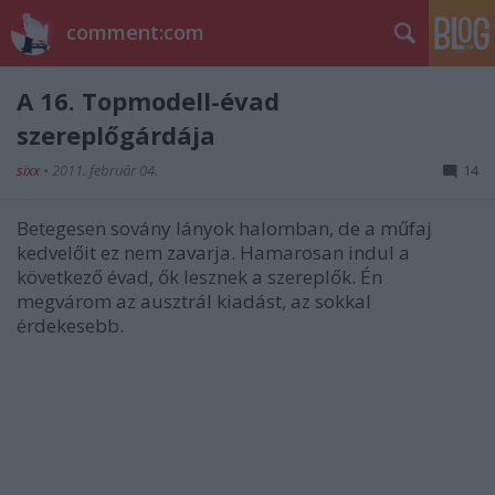
comment:com
A 16. Topmodell-évad
szereplőgárdája
sixx
•
2011. február 04.
14
Betegesen sovány lányok halomban, de a műfaj
kedvelőit ez nem zavarja. Hamarosan indul a
következő évad, ők lesznek a szereplők. Én
megvárom az ausztrál kiadást, az sokkal
érdekesebb.