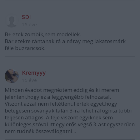
SDI
15 éve
B+ ezek zombik,nem modellek.
Bár ezekre rántanak rá a náray meg lakatosmárk
féle buzzancsok.
Kremyyy
15 éve
Minden évadot megnéztem eddig és ki merem
jelenteni,hogy ez a leggyengébb felhozatal.
Viszont azzal nem feltétlenül értek egyet,hogy
betegesen soványak,talán 3-ra lehet ráfogni,a többi
teljesen átlagos. A feje viszont egyiknek sem
különleges,szóval itt egy erős végső 3-ast egyszerűen
nem tudnék összeválogatni...