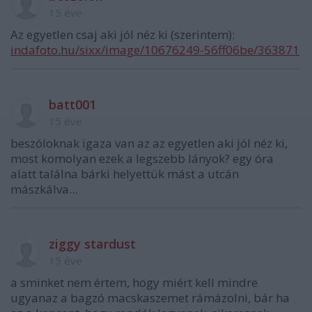
15 éve
Az egyetlen csaj aki jól néz ki (szerintem):
indafoto.hu/sixx/image/10676249-56ff06be/363871
batt001
15 éve
beszóloknak igaza van az az egyetlen aki jól néz ki,
most komolyan ezek a legszebb lányok? egy óra
alatt találna bárki helyettük mást a utcán
mászkálva...
ziggy stardust
15 éve
a sminket nem értem, hogy miért kell mindre
ugyanaz a bagzó macskaszemet rámázolni, bár ha