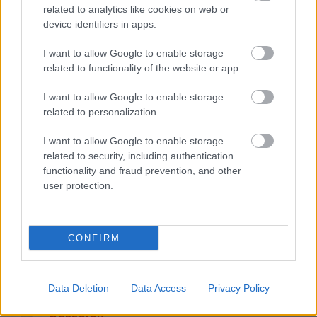
talán 2-re mondanám, hogy barátnőnek elmenne. A
related to analytics like cookies on web or
többi még egy patront is erős alkoholos
device identifiers in apps.
befolyásoltság alatt érne meg.
Ezek lesznek a topmodellek?
I want to allow Google to enable storage
related to functionality of the website or app.
I want to allow Google to enable storage
Gaspacho (törölt)
related to personalization.
15 éve
I want to allow Google to enable storage
Ez inkább valami morbid hullafotó-sorozat.
related to security, including authentication
functionality and fraud prevention, and other
user protection.
Nayime
15 éve
CONFIRM
a mai szépségideál: legyél minél rondább és
soványabb... akkor tuti befutó vagy!
Data Deletion
Data Access
Privacy Policy
beszólok