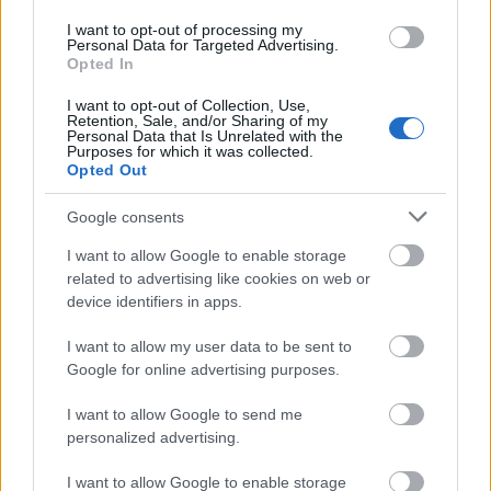
esettanulmány !
I want to opt-out of processing my
Personal Data for Targeted Advertising.
Opted In
Mickey Knox
I want to opt-out of Collection, Use,
Retention, Sale, and/or Sharing of my
15 éve
Personal Data that Is Unrelated with the
Purposes for which it was collected.
A Walking Dead S2-be is beférnének.
Opted Out
Google consents
nathalie
I want to allow Google to enable storage
15 éve
related to advertising like cookies on web or
Mintha nyál lenne a fejükön és a testükön. Milyen
device identifiers in apps.
elbaszott koncepció volt ez??? Én ennyire ocsmány
I want to allow my user data to be sent to
promo fotókat nem nagyon láttam még.
Google for online advertising purposes.
I want to allow Google to send me
albino combino
personalized advertising.
15 éve
I want to allow Google to enable storage