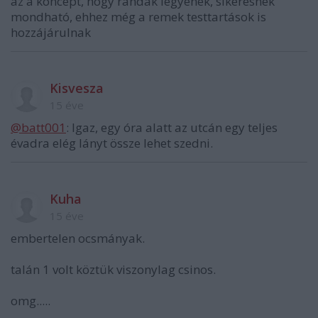
az a koncept, hogy randák legyenek, sikeresnek
mondható, ehhez még a remek testtartások is
hozzájárulnak
Kisvesza
15 éve
@batt001
: Igaz, egy óra alatt az utcán egy teljes
évadra elég lányt össze lehet szedni.
Kuha
15 éve
embertelen ocsmányak.
talán 1 volt köztük viszonylag csinos.
omg.....