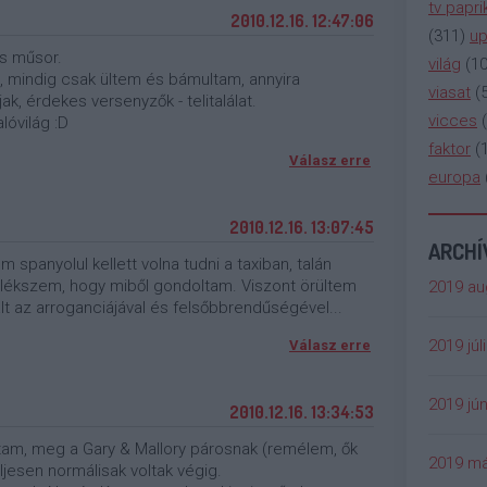
tv papri
2010.12.16. 12:47:06
(
311
)
up
us műsor.
világ
(
1
, mindig csak ültem és bámultam, annyira
viasat
(
ak, érdekes versenyzők - telitalálat.
vicces
(
óvilág :D
faktor
(
Válasz erre
europa
2010.12.16. 13:07:45
ARCH
 spanyolul kellett volna tudni a taxiban, talán
mlékszem, hogy miből gondoltam. Viszont örültem
2019 au
ált az arroganciájával és felsőbbrendűségével...
2019 júl
Válasz erre
2019 jún
2010.12.16. 13:34:53
tam, meg a Gary & Mallory párosnak (remélem, ők
2019 má
ljesen normálisak voltak végig.