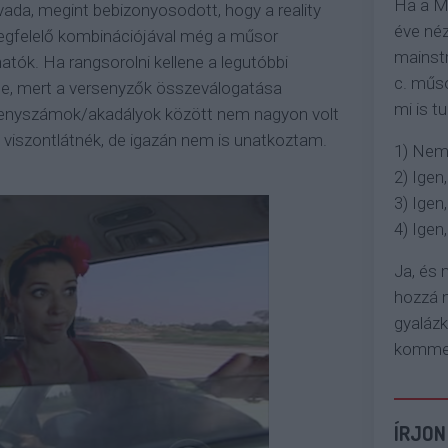
Ha a M
évada, megint bebizonyosodott, hogy a reality
éve néz
megfelelő kombinációjával még a műsor
mainstr
atók. Ha rangsorolni kellene a legutóbbi
c. műso
ne, mert a versenyzők összeválogatása
mi is tu
rsenyszámok/akadályok között nem nagyon volt
n viszontlátnék, de igazán nem is unatkoztam.
1) Nem
2) Igen,
3) Igen,
4) Igen, 
Ja, és
hozzá n
gyaláz
komment
ÍRJON