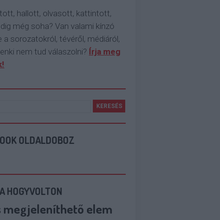
tott, hallott, olvasott, kattintott,
ddig még soha? Van valami kínzó
 a sorozatokról, tévéről, médiáról,
enki nem tud válaszolni?
Írja meg
!
BOOK OLDALDOBOZ
 A HOGYVOLTON
s megjeleníthető elem