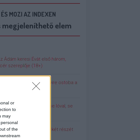
 ÉS MOZI AZ INDEXEN
s megjeleníthető elem
az Ádám keresi Évát első három,
cér szereplője (18+)
 még soha nem volt ennyire ostoba a
ilág
sonal or
olina (még) nem dugott se lóval, se
ection to
urral
ou may
 personal
out of the
 meg a Pumpedék első két részét
 downstream
!