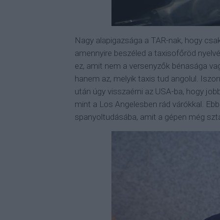
Nagy alapigazsága a TAR-nak, hogy csak
amennyire beszéled a taxisofőröd nyelvé
ez, amit nem a versenyzők bénasága va
hanem az, melyik taxis tud angolul. Iszon
után úgy visszaérni az USA-ba, hogy job
mint a Los Angelesben rád várókkal. Ebb
spanyoltudásába, amit a gépen még sztár