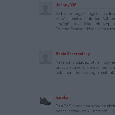
Johnny336
Az biztos, hogy ez egy fantasztik
Ha véletlenül belefutottam AXN-en
lenyűgözött. Jó feladatok, szép táj
Ez kéne főműsoridőben, nem a nyal
Robin Scherbatsky
Nekem mondjuk az jött le, hogy nem
orosz volt a fickó, de már nem e
neki, mert Thomas végtelenül irrit
haruka
Én a Tv Shopos csajoknak szurkol
benne lesznek az All starsban). Te