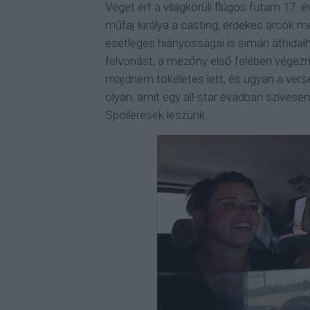
Véget ért a világkörüli flúgos futam 17. 
műfaj királya a casting, érdekes arcok 
esetleges hiányosságai is simán áthidalh
felvonást, a mezőny első felében végez
majdnem tökéletes lett, és ugyan a ve
olyan, amit egy all-star évadban szívese
Spoileresek leszünk.