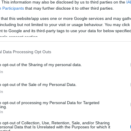
. This information may also be disclosed by us to third parties on the
IA
Participants
that may further disclose it to other third parties.
A Pum
mögöt
 that this website/app uses one or more Google services and may gath
including but not limited to your visit or usage behaviour. You may click 
 to Google and its third-party tags to use your data for below specifi
ogle consent section.
KULC
l Data Processing Opt Outs
24
(
312
)
amazon
o opt-out of the Sharing of my personal data.
unkát végeztek, hiszen az előző körben a két
(
217
)
ax
In
 képesek voltak beállítani úgy, mintha
baroms
a fináléban pedig a befutó képsorait vágták
beszól
o opt-out of the Sale of my Personal Data.
 - a valós különbség az első és második
(
320
)
br
In
s között legalább félóra volt, ha nem több.
(
512
)
b
to opt-out of processing my Personal Data for Targeted
(
108
)
c
ing.
In
cool
(
3
(
237
)
díj
o opt-out of Collection, Use, Retention, Sale, and/or Sharing
ersonal Data that Is Unrelated with the Purposes for which it
channel
lected.