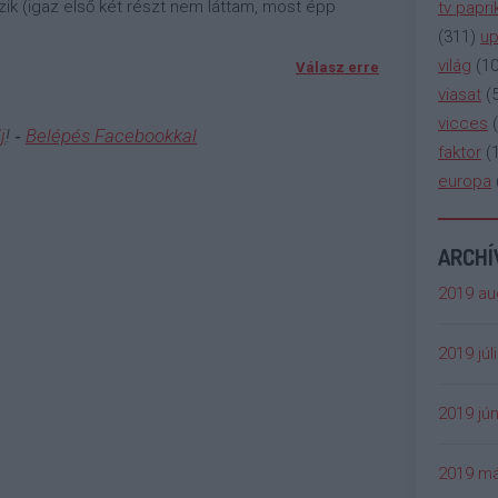
zik (igaz első két részt nem láttam, most épp
tv papri
(
311
)
up
világ
(
1
Válasz erre
viasat
(
vicces
(
j
! ‐
Belépés Facebookkal
faktor
(
europa
ARCH
2019 au
2019 júl
2019 jún
2019 má