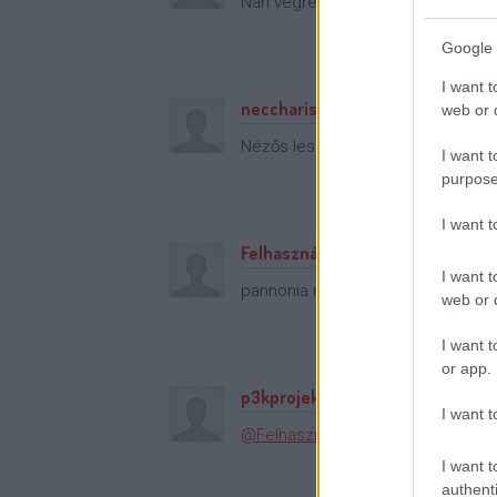
Nah végre egy kis hazai RoadMovi
Google 
I want t
neccharisnyás útonálló (törölt)
web or d
Nézős lesz erősen. Mintha lenne 
I want t
purpose
I want 
Felhasználási feltételek Kapcso
I want t
pannonia rövid "o"-val?
web or d
I want t
or app.
p3kprojekt
I want t
@Felhasználási feltételek Kapcso
I want t
authenti