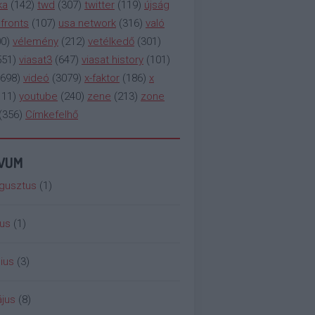
ka
(
142
)
twd
(
307
)
twitter
(
119
)
újság
fronts
(
107
)
usa network
(
316
)
való
00
)
vélemény
(
212
)
vetélkedő
(
301
)
551
)
viasat3
(
647
)
viasat history
(
101
)
698
)
videó
(
3079
)
x-faktor
(
186
)
x
111
)
youtube
(
240
)
zene
(
213
)
zone
(
356
)
Címkefelhő
ÍVUM
gusztus
(
1
)
ius
(
1
)
ius
(
3
)
jus
(
8
)