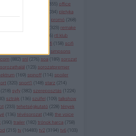
etflix
(
376
)
nézettség
(
1355
)
office
tt
(
159
)
per
(
208
)
pilot
(
1034
)
pletyka
litika
(
310
)
premier
(
135
)
promó
(
268
)
41
)
reality
(
1934
)
reklám
(
323
)
remake
tró
(
287
)
rtl
(
635
)
rtl ii
(
146
)
rtl klub
ajtóközlemény
(
116
)
sci-fi
(
158
)
scifi
 fi
(
533
)
showtime
(
794
)
simpsons
tcom
(
882
)
snl
(
276
)
soa
(
189
)
sorozat
sorozathalál
(
123
)
sorozatpremier
ektrum
(
169
)
spinoff
(
114
)
spoiler
ort
(
320
)
sport1
(
148
)
starz
(
214
)
(
218
)
syfy
(
382
)
szereposztás
(
1224
)
00
)
sztrájk
(
136
)
szülfel
(
109
)
talkshow
bt
(
233
)
tehetségkutató
(
228
)
tények
vé
(
136
)
tévésorozat
(
148
)
the voice
t
(
390
)
trailer
(
182
)
trónok harca
(
758
)
ood
(
215
)
tv
(
16483
)
tv2
(
3194
)
tv6
(
103
)