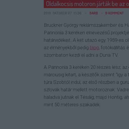
Oldalkocsis motoron járták be az 
2010. OKTÓBER 07. 13:30
BARB
9
KOMMENT
Bruckner György reklámszakember és Ha
Pannonia 3 keréken elnevezésű projekt
határvidékeit. A két utazó egy 1959-es o
az élményekből pedig
blog
, fotókiállítás
szombaton kezdi el adni a Duna TV.
A Pannonia 3 keréken 20 részes lesz, az
márciusig kitart, a készítők szerint "így a 
túra Szobtól indul, az első részben a gur
szlovák határ mellett motoroznak. Vadre
haladva jutnak el Tésáig, majd Hontig, 
mint 50 méteres szakadék.