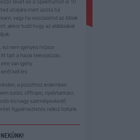
ezzo tévét és a Spektrumot is 10
ted utoljára mert azóta túl
eam, vagy ha visszasírod az Ablak
rt, akkor tudd hogy az alábbiakat
djuk:
, ez nem igényes műsor.
 itt tart a hazai televiziózás.
 erre van igény.
erről kell írni.
 minden, a poszthoz érdemben
em szóló, offtopic, nyelvtannáci,
kodó és/vagy személyeskedő
et figyelmeztetés nélkül törlünk.
 NEKÜNK!