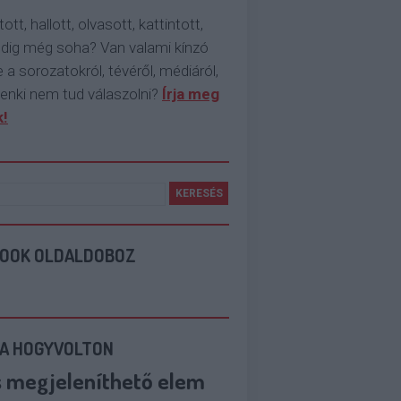
tott, hallott, olvasott, kattintott,
ddig még soha? Van valami kínzó
 a sorozatokról, tévéről, médiáról,
enki nem tud válaszolni?
Írja meg
!
BOOK OLDALDOBOZ
 A HOGYVOLTON
s megjeleníthető elem