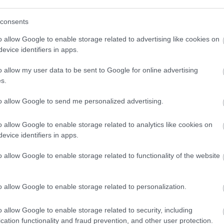
e.
(
111
)
du
Válasz erre
consents
(
302
)
el
(
598
)
f
o allow Google to enable storage related to advertising like cookies on
foci
(
17
2010.10.07. 16:04:48
evice identifiers in apps.
(
227
)
gr
egy kis Rockenbauer utánérzete.
o allow my user data to be sent to Google for online advertising
(
2971
)
s.
Válasz erre
(
125
)
h
(
288
)
hí
to allow Google to send me personalized advertising.
homela
lat Impresszum (tör
2010.10.07. 16:19:18
o allow Google to enable storage related to analytics like cookies on
house
(
evice identifiers in apps.
(
540
)
in
Válasz erre
rosszb
o allow Google to enable storage related to functionality of the website
(
140
)
kr
(
152
)
li
2010.10.07. 17:04:55
o allow Google to enable storage related to personalization.
(
140
)
m
lat Impresszum
: igen, így hívták anno a motort.
magyar 
o allow Google to enable storage related to security, including
Válasz erre
(
230
)
m
cation functionality and fraud prevention, and other user protection.