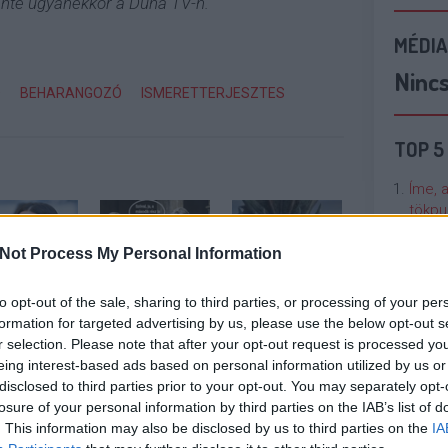
tente ugyanekkor a Duna TV-n.
MÉDIA
Ninc
Ó
BEHARANGOZÓ
ISMERETTERJESZTES
TOP 5
Íme, 
tökpu
Not Process My Personal Information
Talán
Való V
to opt-out of the sale, sharing to third parties, or processing of your per
formation for targeted advertising by us, please use the below opt-out s
ikai
Zsinórban a
Az illegális
Cicci
agyobb
második Trónok
letöltők is
r selection. Please note that after your opt-out request is processed y
kenta
ermarkethálózata
harca-rész is
rácuppantak az
eing interest-based ads based on personal information utilized by us or
száll a
kiszivárgott
új Trónok harca-
disclosed to third parties prior to your opt-out. You may separately opt-
zatbizniszbe
évadra
losure of your personal information by third parties on the IAB’s list of
Nézze
. This information may also be disclosed by us to third parties on the
IA
nálunk