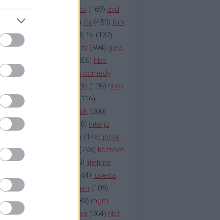
na televízió
(
1212
)
duna tv
(
169
)
dvd
őzetes
(
123
)
emmy
(
189
)
f/x
(
450
)
film
ilmmúzeum
(
903
)
film
(
338
)
fnl
(
132
)
1
)
fox
(
2048
)
fringe
(
163
)
fx
(
394
)
glee
ace klinika
(
173
)
gyász
(
206
)
hbo
HBO
(
107
)
hbo2
(
313
)
hbo comedy
imym
(
154
)
hír
(
2037
)
híradó
(
126
)
hírek
rtv
(
126
)
history channel
(
116
)
nd
(
123
)
horror
(
150
)
hősök
(
200
)
164
)
humor
(
140
)
idol
(
248
)
interjú
ternet
(
484
)
itv
(
122
)
játék
(
146
)
jóban
an
(
119
)
kasza
(
229
)
kép
(
798
)
köztévé
itika
(
618
)
lapszemle
(
169
)
lifetime
sta
(
178
)
lost
(
498
)
lóvé
(
164
)
lovetta
1
(
1692
)
m2
(
991
)
mad men
(
109
)
rádió
(
119
)
médiaipar
(
389
)
mgm
okka
(
142
)
mtv
(
1149
)
mtva
(
264
)
nbc