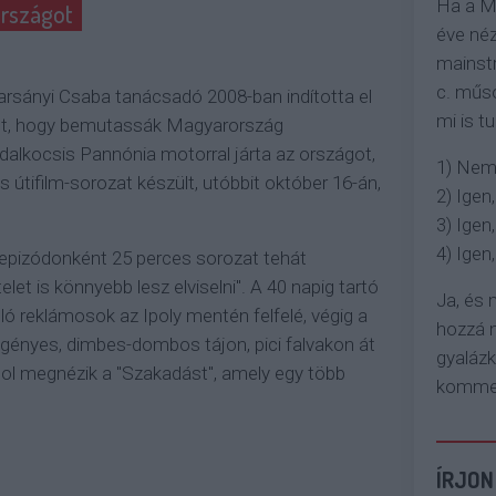
Ha a M
országot
éve néz
mainstr
c. műso
rsányi Csaba tanácsadó 2008-ban indította el
mi is tu
jét, hogy bemutassák Magyarország
ldalkocsis Pannónia motorral járta az országot,
1) Nem
 és útifilm-sorozat készült, utóbbit október 16-án,
2) Igen,
3) Igen,
4) Igen, 
 epizódonként 25 perces sorozat tehát
telet is könnyebb lesz elviselni". A 40 napig tartó
Ja, és
uló reklámosok az Ipoly mentén felfelé, végig a
hozzá n
gényes, dimbes-dombos tájon, pici falvakon át
gyaláz
ahol megnézik a "Szakadást", amely egy több
komment
ÍRJON