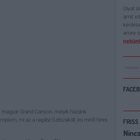
Olyat lá
amit e
kérdése
amire s
nekünk
FACE
 a magyar Grand Canyon, melyik hazánk
mplom, mi az a ragályi Szilszakáll, és miről híres
FRISS
Ninc