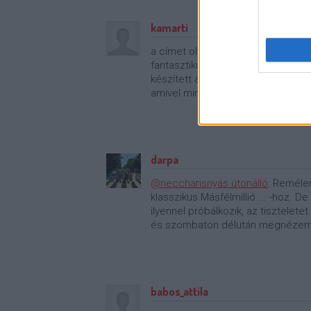
kamarti
a címet olvasva azt hittem, ez eg
fantasztikus új magyar dunatévés 
készített autós reklámot újabban n
amivel mindenki jár a sorozatban,
darpa
@neccharisnyás útonálló
: Remélem
klasszikus Másfélmillió ... -hoz.
ilyennel próbálkozik, az tisztelet
és szombaton délután megnézem az
babos_attila