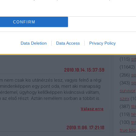
(
2137
)
n
(
195
)
or
2010.10.07. 17:25:48
(
325
)
po
CONFIRM
y újabb Diplomatavadász-poszt (most, hogy a
rádió
(
3
sorozat főhősnőjével és egyik szereplőjével
aponta sokszor lehet látni...igen, ugyanaz az autó,
(
225
)
re
 de nem reklámozás céljából)
(
2212
)
s
Data Deletion
Data Access
Privacy Policy
(
207
)
sci
Válasz erre
(
115
)
si
(
11642
)
2010.10.14. 15:37:59
(
266
)
sp
 nem csak kis utánérzés lesz, vagyis felnő a régi
(
343
)
sp
 De mindenképpen egy pont oda, mert aki manapság
survivor
et érdemel, úgyhogy kellőképpen kíváncsivá váltam,
 első részt. Aztán remélem sorban a többit is.
szex
(
1
(
387
)
tb
Válasz erre
(
119
)
té
(
100
)
tn
2010.11.06. 17:21:18
true bl