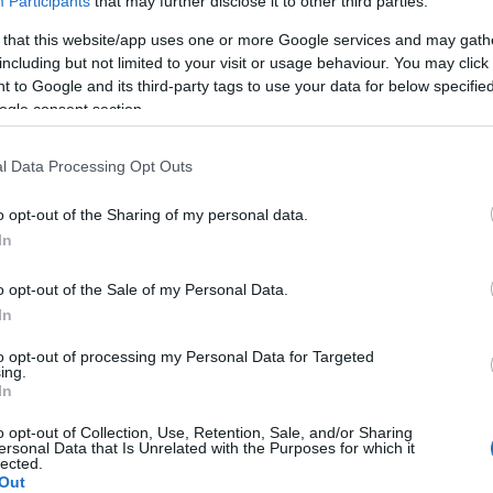
Participants
that may further disclose it to other third parties.
 that this website/app uses one or more Google services and may gath
A Pum
including but not limited to your visit or usage behaviour. You may click 
mögöt
 to Google and its third-party tags to use your data for below specifi
n felhasználói tartalomnak minősülnek, értük a
szolgáltatás
ogle consent section.
llal, azokat nem ellenőrzi. Kifogás esetén forduljon a blog
en
és az
adatvédelmi tájékoztatóban
.
KULC
l Data Processing Opt Outs
2010.10.07. 14:02:44
24
(
312
)
rre mondják azt, hogy hiánypótló műsor!
o opt-out of the Sharing of my personal data.
amazon
In
Válasz erre
(
217
)
ax
baroms
o opt-out of the Sale of my Personal Data.
beszól
2010.10.07. 14:36:30
In
(
320
)
br
es-rockos zene borzaszto alatta
to opt-out of processing my Personal Data for Targeted
(
512
)
b
ing.
In
Válasz erre
(
108
)
c
cool
(
3
o opt-out of Collection, Use, Retention, Sale, and/or Sharing
ersonal Data that Is Unrelated with the Purposes for which it
(
237
)
díj
m1487/Kattints-es-Nyerj/bab
2010.10.07. 15:19:05
lected.
Out
channel