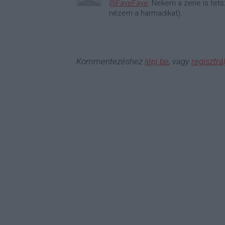
@FayeFaye
: Nekem a zene is tets
nézem a harmadikat).
Kommentezéshez
lépj be
, vagy
regisztrál