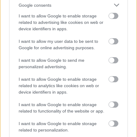
Google consents
I want to allow Google to enable storage
A német RTL az eredeti Éden Hotel
forgatja le
related to advertising like cookies on web or
device identifiers in apps.
I want to allow my user data to be sent to
Google for online advertising purposes.
Egy zombi mindent megváltoztat?
I want to allow Google to send me
personalized advertising.
I want to allow Google to enable storage
Az illegális letöltők is rácuppantak az új
related to analytics like cookies on web or
Trónok harca-évadra
device identifiers in apps.
I want to allow Google to enable storage
related to functionality of the website or app.
Szólj hozzá!
I want to allow Google to enable storage
A hozzászóláshoz be kell lépned!
related to personalization.