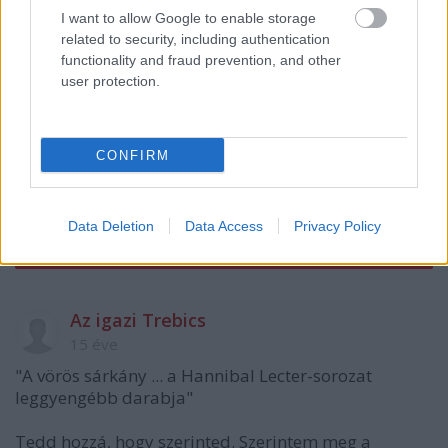
I want to allow Google to enable storage
related to security, including authentication
functionality and fraud prevention, and other
user protection.
CONFIRM
VAGY
Data Deletion
Data Access
Privacy Policy
Az igazi Trebics
15 éve
"A vörös sárkány ... a Hannibal Lecter-sorozat
leggyengébb darabja"
Tedd hozzá, hogy szerinted. Szerintem meg a