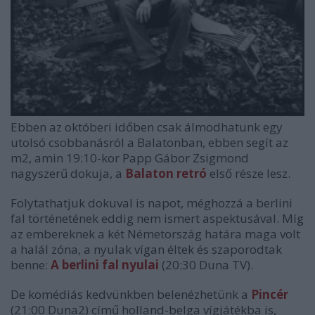
Ebben az októberi időben csak álmodhatunk egy
utolsó csobbanásról a Balatonban, ebben segít az
m2, amin 19:10-kor Papp Gábor Zsigmond
nagyszerű dokuja, a
Balaton retró
első része lesz.
Folytathatjuk dokuval is napot, méghozzá a berlini
fal történetének eddig nem ismert aspektusával. Míg
az embereknek a két Németország határa maga volt
a halál zóna, a nyulak vígan éltek és szaporodtak
benne:
A berlini fal nyulai
(20:30 Duna TV).
De komédiás kedvünkben belenézhetünk a
Pincér
(21:00 Duna2) című holland-belga vígjátékba is,