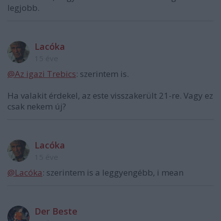
legjobb.
Lacóka
15 éve
@Az igazi Trebics
: szerintem is.
Ha valakit érdekel, az este visszakerült 21-re. Vagy ez
csak nekem új?
Lacóka
15 éve
@Lacóka
: szerintem is a leggyengébb, i mean
Der Beste