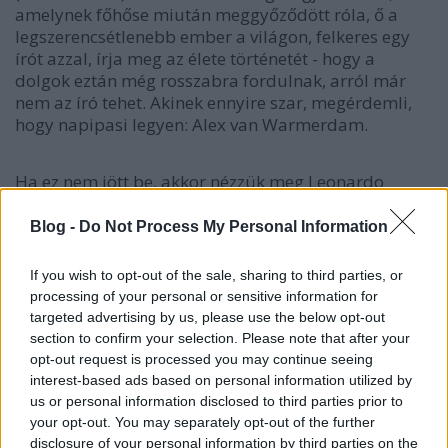
amelynek főhőse miután meggyőződött róla, ő a
legszerencsétlenebb ember a világon, felkeres egy
írót azzal, írja meg az élete történetét - hogy a
dolgok eztán még rosszabra fordulnak, arról már
nem az író tehet. Akinek ennyire szar, megérdemli,
hogy napipasi legyen: Alex van Warmerdam.
Ha ez nem jött be, akkor nézzük meg Leonardo
DiCaprio hájas fejét a
Véres gyémánt
ban (21:20)
nézhető meg, a filmet eddig csak a HBO és
Blog -
Do Not Process My Personal Information
édestestvérei adták, úgyhogy örülhetünk, hogy most
már átvándorolt a jóval szélesebb körnek elérhető
If you wish to opt-out of the sale, sharing to third parties, or
Coolra.
processing of your personal or sensitive information for
targeted advertising by us, please use the below opt-out
Egyszer nézhetős thrillerből eztán is van kínálat, a
section to confirm your selection. Please note that after your
Viasat3 például
A vörös sárkány
t (22:35) adja, ami
opt-out request is processed you may continue seeing
a Hannibal Lecter-sorozat leggyengébb darabja. Az
interest-based ads based on personal information utilized by
HBO meg
Az áruló
val (23:05) és Guy Pearce
us or personal information disclosed to third parties prior to
sármjával támad, ám a csavaros összeesküvéses
your opt-out. You may separately opt-out of the further
sztori sajnos végül unalmas terroristázásra vált.
disclosure of your personal information by third parties on the