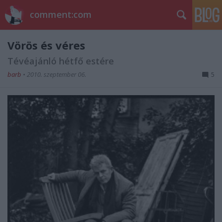
comment:com
Vörös és véres
Tévéajánló hétfő estére
barb
•
2010. szeptember 06.
5