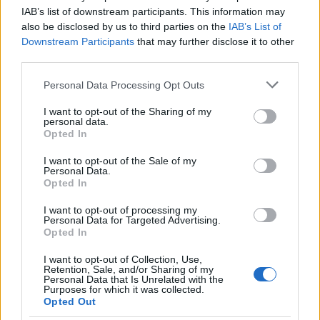
IAB’s list of downstream participants. This information may
also be disclosed by us to third parties on the
IAB’s List of
Downstream Participants
that may further disclose it to other
third parties.
Címkék:
ajánló
tv
viasat3
hbo
cool
duna televízió
m2
duna ii
Please note that this website/app uses one or more Google
Personal Data Processing Opt Outs
autonómia
services and may gather and store information including but
not limited to your visit or usage behaviour. You may click to
I want to opt-out of the Sharing of my
personal data.
grant or deny consent to Google and its third-party tags to
Opted In
use your data for below specified purposes in below Google
consent section.
I want to opt-out of the Sale of my
Ajánlott bejegyzések:
Personal Data.
Opted In
I want to opt-out of processing my
Folytatódik a zombivadászat
Personal Data for Targeted Advertising.
Opted In
I want to opt-out of Collection, Use,
Retention, Sale, and/or Sharing of my
Personal Data that Is Unrelated with the
Purposes for which it was collected.
Kettősen mér a Médiatanács mércéje
Opted Out