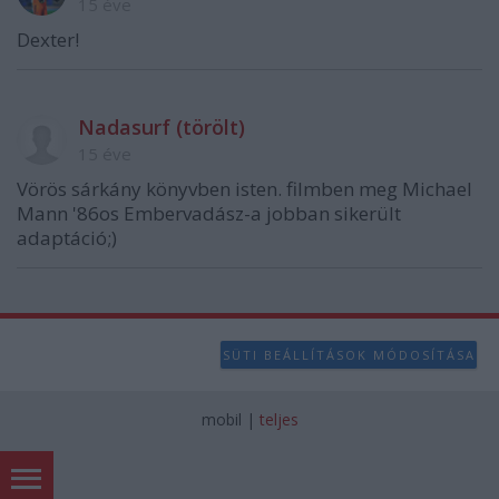
15 éve
Dexter!
Nadasurf (törölt)
15 éve
Vörös sárkány könyvben isten. filmben meg Michael
Mann '86os Embervadász-a jobban sikerült
adaptáció;)
SÜTI BEÁLLÍTÁSOK MÓDOSÍTÁSA
mobil
|
teljes