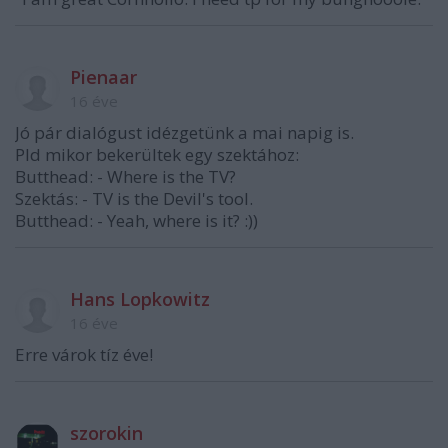
Pienaar
16 éve
Jó pár dialógust idézgetünk a mai napig is.
Pld mikor bekerültek egy szektához:
Butthead: - Where is the TV?
Szektás: - TV is the Devil's tool.
Butthead: - Yeah, where is it? :))
Hans Lopkowitz
16 éve
Erre várok tíz éve!
szorokin