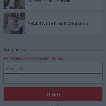
Marvelous Mrs. Maiselbe
Nézd, itt van a híres kutya gazdája!
Szólj hozzá!
A hozzászóláshoz be kell lépned!