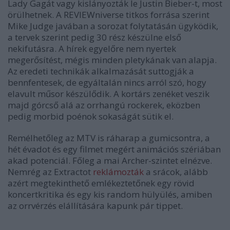
Lady Gagát vagy kislányozták le Justin Bieber-t, most
örülhetnek. A REVIEWniverse titkos forrása szerint
Mike Judge javában a sorozat folytatásán ügyködik,
a tervek szerint pedig 30 rész készülne első
nekifutásra. A hírek egyelőre nem nyertek
megerősítést, mégis minden pletykának van alapja.
Az eredeti technikák alkalmazását suttogják a
bennfentesek, de egyáltalán nincs arról szó, hogy
elavult műsor készülődik. A kortárs zenéket veszik
majd górcső alá az orrhangú rockerek, eközben
pedig morbid poénok sokaságát sütik el.
Remélhetőleg az MTV is ráharap a gumicsontra, a
hét évadot és egy filmet megért animációs szériában
akad potenciál. Főleg a mai Archer-szintet elnézve.
Nemrég az Extractot
reklámozták
a srácok, alább
azért megtekinthető emlékeztetőnek egy rövid
koncertkritika és egy kis random hülyülés, amiben
az orrvérzés elállítására kapunk pár tippet.