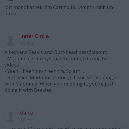
Mit mondhatnék: I'm Cornholio! Mmmh mhh uh-
huhh...
Inner Circle
16 éve
A kedvenc Beavis and Butt-head beszólásom:
- Madonna is always masturbating during her
videos.
- Yeah. Hreehhm-hreehhm. So am I.
- But when Madonna is doing it, she's still doing it
with Madonna. When you're doing it, you're just
doing it with Beavies.
daito
16 éve
"I am great Cornholio. I need tp for my bunghooole."