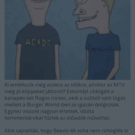
Ki emlékszik még azokra az időkre, amikor az MTV
még jó klippeket játszott? Ekkortájt üldögélt a
kanapén két flúgos rocker, akik a suliból való lógás
mellett a Burger World-ben se igazán dolgoztak.
Egyhez viszont nagyon értettek, idióta
kommentárokat fűztek az előadók műveihez.
Akik sajnálták, hogy Beavis-ék soha nem röhögték ki