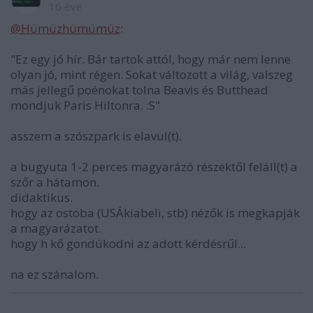
16 éve
@Hümüzhümümüz
:
"Ez egy jó hír. Bár tartok attól, hogy már nem lenne
olyan jó, mint régen. Sokat változott a világ, valszeg
más jellegű poénokat tolna Beavis és Butthead
mondjuk Paris Hiltonra. :S"
asszem a szószpark is elavul(t).
a bugyuta 1-2 perces magyarázó részektől feláll(t) a
szőr a hátamon.
didaktikus.
hogy az ostoba (USÁkiabeli, stb) nézők is megkapják
a magyarázatot.
hogy h kő gondúkodni az adott kérdésrűl...
na ez szánalom.