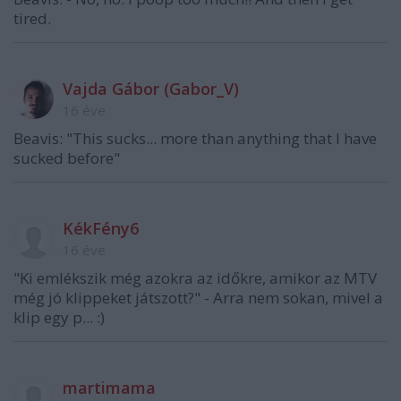
tired.
Vajda Gábor (Gabor_V)
16 éve
Beavis: "This sucks... more than anything that I have
sucked before"
KékFény6
16 éve
"Ki emlékszik még azokra az időkre, amikor az MTV
még jó klippeket játszott?" - Arra nem sokan, mivel a
klip egy p... :)
martimama