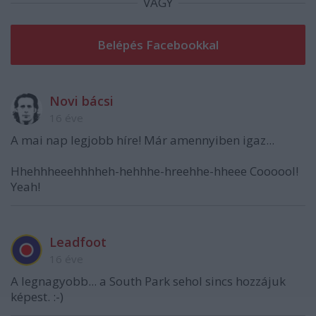
VAGY
Novi bácsi
16 éve
A mai nap legjobb híre! Már amennyiben igaz...
Hhehhheeehhhheh-hehhhe-hreehhe-hheee Coooool!
Yeah!
Leadfoot
16 éve
A legnagyobb... a South Park sehol sincs hozzájuk
képest. :-)