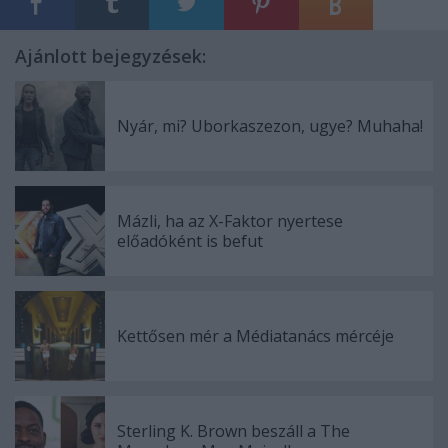
Ajánlott bejegyzések:
Nyár, mi? Uborkaszezon, ugye? Muhaha!
Mázli, ha az X-Faktor nyertese
előadóként is befut
Kettősen mér a Médiatanács mércéje
Sterling K. Brown beszáll a The