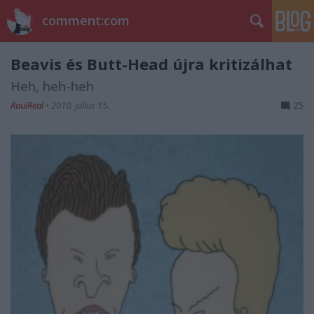
comment:com
Beavis és Butt-Head újra kritizálhat
Heh, heh-heh
RaulReal
•
2010. július 15.
25