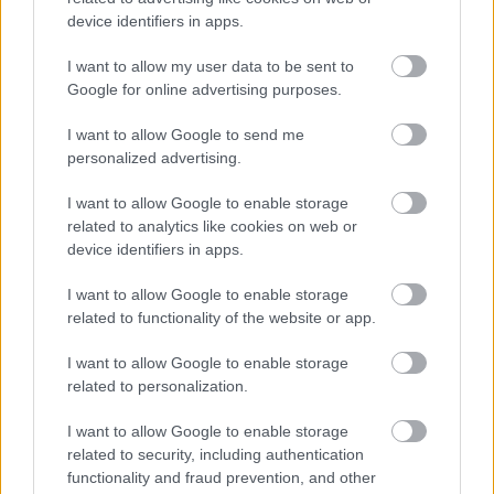
más jellegű poénokat tolna Beavis és Butthead
device identifiers in apps.
mondjuk Paris Hiltonra. :S
I want to allow my user data to be sent to
Google for online advertising purposes.
ellenszenvesfigura
I want to allow Google to send me
16 éve
personalized advertising.
óbazmeg! van isten!!!
a mai klipek ordítanak értük.
I want to allow Google to enable storage
related to analytics like cookies on web or
device identifiers in apps.
this is gonna be cool, uh huhuh uh huhuhuh
I want to allow Google to enable storage
related to functionality of the website or app.
yuppiebasher
I want to allow Google to enable storage
16 éve
related to personalization.
Azelső rész után kiperelik a gatyájából Judge-ot,
amit le fog tolni pl. Justin Bieberre...
I want to allow Google to enable storage
related to security, including authentication
amúgy hajrá, suta rockerek, uuhuuhuuhh, uhh,
functionality and fraud prevention, and other