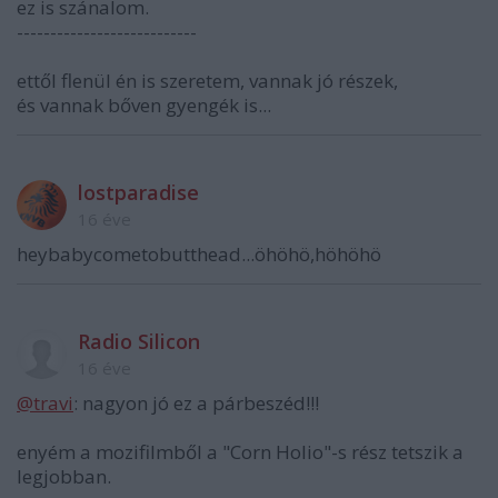
ez is szánalom.
---------------------------
ettől flenül én is szeretem, vannak jó részek,
és vannak bőven gyengék is...
lostparadise
16 éve
heybabycometobutthead...öhöhö,höhöhö
Radio Silicon
16 éve
@travi
: nagyon jó ez a párbeszéd!!!
enyém a mozifilmből a "Corn Holio"-s rész tetszik a
legjobban.