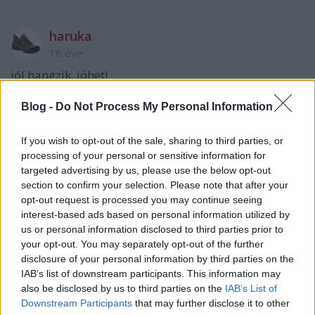
haruka
16 éve
jól hangzik, jöhet!
Blog -
Do Not Process My Personal Information
predi
If you wish to opt-out of the sale, sharing to third parties, or
16 éve
processing of your personal or sensitive information for
Azért a southpark a maga nemében zseniális, nem
targeted advertising by us, please use the below opt-out
egy kategória a kettő. De örülök ennek is.
section to confirm your selection. Please note that after your
Hö-hö... Let's break something... hö-hö...
opt-out request is processed you may continue seeing
interest-based ads based on personal information utilized by
us or personal information disclosed to third parties prior to
your opt-out. You may separately opt-out of the further
AvgDvl
disclosure of your personal information by third parties on the
16 éve
IAB’s list of downstream participants. This information may
also be disclosed by us to third parties on the
IAB’s List of
Yeeeeeeeeeeeeeessss !
Downstream Participants
that may further disclose it to other