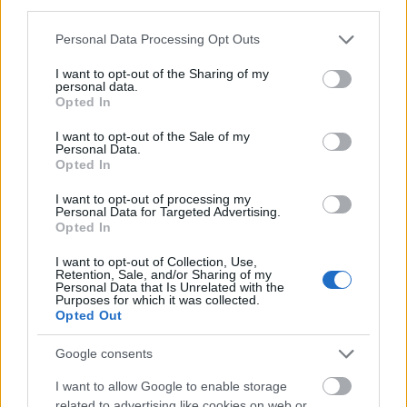
third parties.
that was cool. huh-huh.
Please note that this website/app uses one or more Google
Personal Data Processing Opt Outs
Nemrég tört rám újra a BB fless, és letöltöttem kb.
services and may gather and store information including but
húsz Gb-nyi videót.
not limited to your visit or usage behaviour. You may click to
I want to opt-out of the Sharing of my
personal data.
Mike Judge az Isten.
grant or deny consent to Google and its third-party tags to
Opted In
use your data for below specified purposes in below Google
consent section.
I want to opt-out of the Sale of my
Personal Data.
Hümüzhümümüz
Opted In
16 éve
I want to opt-out of processing my
Personal Data for Targeted Advertising.
OFF:
Opted In
Naaa! South Parkot ne hasonlítgasd komám! Family
I want to opt-out of Collection, Use,
Guyt sem állítja senki szembe a Simpson családdal.
Retention, Sale, and/or Sharing of my
Personal Data that Is Unrelated with the
:P
Purposes for which it was collected.
Opted Out
ON:
Google consents
Ez egy jó hír. Bár tartok attól, hogy már nem lenne
I want to allow Google to enable storage
olyan jó, mint régen. Sokat változott a világ, valszeg
related to advertising like cookies on web or