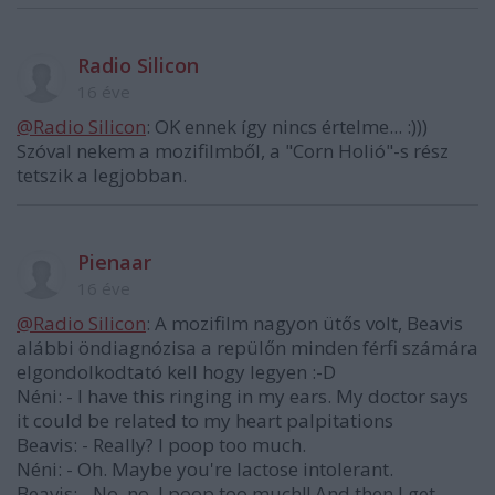
Radio Silicon
16 éve
@Radio Silicon
: OK ennek így nincs értelme... :)))
Szóval nekem a mozifilmből, a "Corn Holió"-s rész
tetszik a legjobban.
Pienaar
16 éve
@Radio Silicon
: A mozifilm nagyon ütős volt, Beavis
alábbi öndiagnózisa a repülőn minden férfi számára
elgondolkodtató kell hogy legyen :-D
Néni: - I have this ringing in my ears. My doctor says
it could be related to my heart palpitations
Beavis: - Really? I poop too much.
Néni: - Oh. Maybe you're lactose intolerant.
Beavis: - No, no. I poop too much!! And then I get