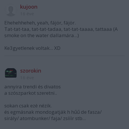
kujoon
16 éve
Ehehehheheh, yeah, fájör, fájör.
Tat-tat-taa, tat-tat-tadaa, tat-tat-taaaa, tattaaa (A
smoke on the water dallamára...)
Ke3gyetlenek voltak... XD
szorokin
16 éve
annyira trendi és divatos
a szószparkot szeretni..
sokan csak ezé nézik.
és egmásnak mondogatják h hűű de fasza/
sirály/ atombunker/ faja/ zsííír stb...