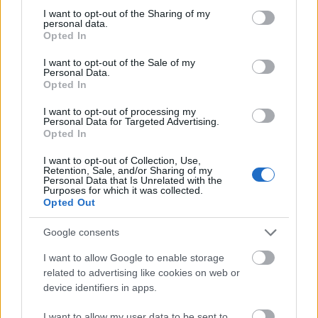
not limited to your visit or usage behaviour. You may click to
I want to opt-out of the Sharing of my
@johevi
: Igen.
personal data.
grant or deny consent to Google and its third-party tags to
Opted In
use your data for below specified purposes in below Google
consent section.
I want to opt-out of the Sale of my
Thrasher
Personal Data.
Opted In
16 éve
egyébként kár, hogy ennyire rövid volt ez a Kimmel
I want to opt-out of processing my
Personal Data for Targeted Advertising.
special, jó lett volna még fél óra, mert pl. Jeremy
Opted In
Davis megszólalt egyszer, aztán csoki.
I want to opt-out of Collection, Use,
Retention, Sale, and/or Sharing of my
Personal Data that Is Unrelated with the
Purposes for which it was collected.
RobinGood
Opted Out
16 éve
Google consents
@holnaPinap
: és még mindig vannak ilyen
szerencsétlenek basszus
I want to allow Google to enable storage
related to advertising like cookies on web or
device identifiers in apps.
RobinGood
I want to allow my user data to be sent to