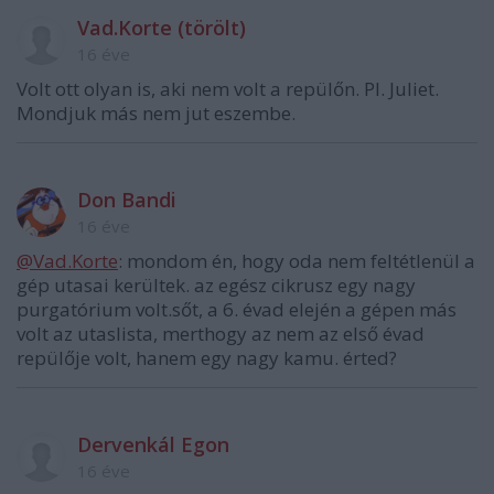
Vad.Korte (törölt)
16 éve
Volt ott olyan is, aki nem volt a repülőn. Pl. Juliet.
Mondjuk más nem jut eszembe.
Don Bandi
16 éve
@Vad.Korte
: mondom én, hogy oda nem feltétlenül a
gép utasai kerültek. az egész cikrusz egy nagy
purgatórium volt.sőt, a 6. évad elején a gépen más
volt az utaslista, merthogy az nem az első évad
repülője volt, hanem egy nagy kamu. érted?
Dervenkál Egon
16 éve