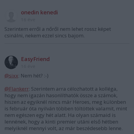
onedin kenedi
16 éve
Szerintem erről a nőről nem lehet rossz képet
csinálni, nekem ezzel sincs bajom.
EasyFriend
16 éve
@sixx
: Nem hét? :-)
@Flankerr
: Szerintem arra célozhatott a kolléga,
hogy nem igazán hasonlíthatók össze a számok,
hiszen az egyiknél nincs már Heroes, meg különben
is február óta nyilván többen töltöttek valamit, mint
nem egészen egy hét alatt. Ha olyan számaid is
lennének, hogy a kinti premier utáni első hétben
melyiknél mennyi volt, az már beszédesebb lenne.