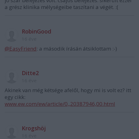
jó szar befejezés volt. csajos befejezés. sikerült ezzel
a grész klinika mélységeibe taszítani a végét. :(
RobinGood
16 éve
@EasyFriend
: a második írásán átsiklottam :-)
Ditte2
16 éve
Akinek van még kétsége afelől, hogy mi is volt ez? itt
egy cikk:
www.ew.com/ew/article/0,,20387946,00.html
Krogshöj
16 éve