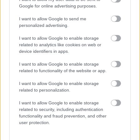
16 éve
Google for online advertising purposes.
@EasyFriend
: hát ennek a számnak éppen az az
I want to allow Google to send me
üzenete, hogy az eltelt idő alatt alig többen töltötték
personalized advertising.
a Heroes mint a Lostot, úgy, hogy az egyik
februárban, a másik meg 5 napja ért véget
I want to allow Google to enable storage
related to analytics like cookies on web or
device identifiers in apps.
überplankton
I want to allow Google to enable storage
16 éve
related to functionality of the website or app.
mi értelme letölteni? az abc honlapján is meg lehet
nézni egy kis buherálással...amatőrök
I want to allow Google to enable storage
related to personalization.
I want to allow Google to enable storage
sigmase7en
related to security, including authentication
16 éve
functionality and fraud prevention, and other
user protection.
@überplankton
: ügyes vagy, most menj és rejszolj
eggyet a tükörre