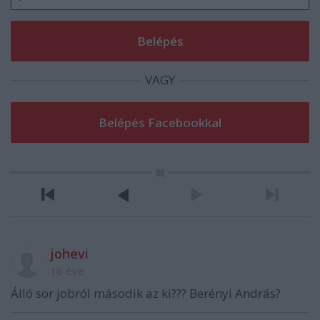
VAGY
johevi
16 éve
Álló sor jobról második az ki??? Berényi András?