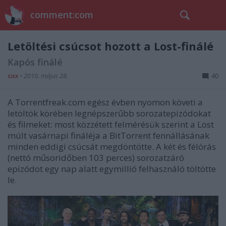
comment:com
Letöltési csúcsot hozott a Lost-finálé
Kapós finálé
sixx
•
2010. május 28.
40
A Torrentfreak.com egész évben nyomon követi a
letöltök körében legnépszerűbb sorozatepizódokat
és filmeket: most közzétett felmérésük szerint a Lost
múlt vasárnapi fináléja a BitTorrent fennállásának
minden eddigi csúcsát megdöntötte. A két és félórás
(nettó műsoridőben 103 perces) sorozatzáró
epizódot egy nap alatt egymillió felhasználó töltötte
le.