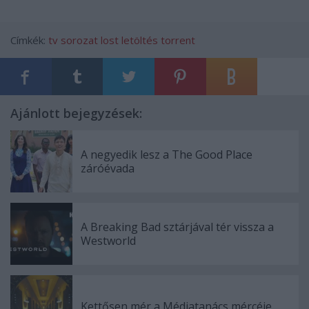
Címkék:
tv
sorozat
lost
letöltés
torrent
Ajánlott bejegyzések:
A negyedik lesz a The Good Place
záróévada
A Breaking Bad sztárjával tér vissza a
Westworld
Kettősen mér a Médiatanács mércéje