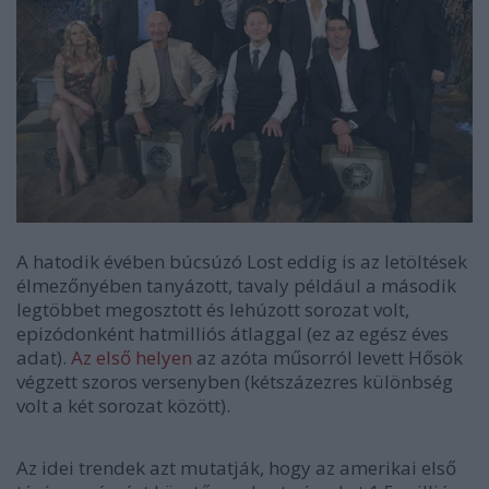
A hatodik évében búcsúzó Lost eddig is az letöltések
élmezőnyében tanyázott, tavaly például a második
legtöbbet megosztott és lehúzott sorozat volt,
epizódonként hatmilliós átlaggal (ez az egész éves
adat).
Az első helyen
az azóta műsorról levett Hősök
végzett szoros versenyben (kétszázezres különbség
volt a két sorozat között).
Az idei trendek azt mutatják, hogy az amerikai első