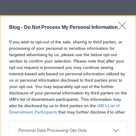
onedin kenedi
16 éve
Blog -
Do Not Process My Personal Information
@johevi
: szerintem Kimmel kéredzkedett be a
csapatba...:)
If you wish to opt-out of the sale, sharing to third parties, or
processing of your personal or sensitive information for
targeted advertising by us, please use the below opt-out
section to confirm your selection. Please note that after your
EasyFriend
opt-out request is processed you may continue seeing
16 éve
interest-based ads based on personal information utilized by
us or personal information disclosed to third parties prior to
@johevi
: :-) Nem, de az se lenne rossz. Ő Jimmy
your opt-out. You may separately opt-out of the further
Kimmel, a búcsúztató talkshow vezetője, egy
disclosure of your personal information by third parties on the
felismerhetetlenségig hülyén álló frizurával és/vagy
IAB’s list of downstream participants. This information may
parókával.
also be disclosed by us to third parties on the
IAB’s List of
Downstream Participants
that may further disclose it to other
third parties.
takácsalfréd
Please note that this website/app uses one or more Google
Personal Data Processing Opt Outs
16 éve
services and may gather and store information including but