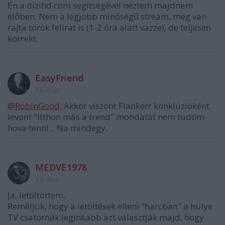
Én a dizihd.com segítségével néztem majdnem
élőben. Nem a legjobb minőségű stream, meg van
rajta török felirat is (1-2 óra alatt vazze), de teljesen
korrekt.
EasyFriend
16 éve
@RobinGood
: Akkor viszont Flankerr konklúzióként
levont "itthon más a trend" mondatát nem tudom
hova tenni... Na mindegy.
MEDVE1978
16 éve
Ja, letöltöttem.
Reméljük, hogy a letöltések elleni "harcban" a hülye
TV csatornák leginkább azt választják majd, hogy