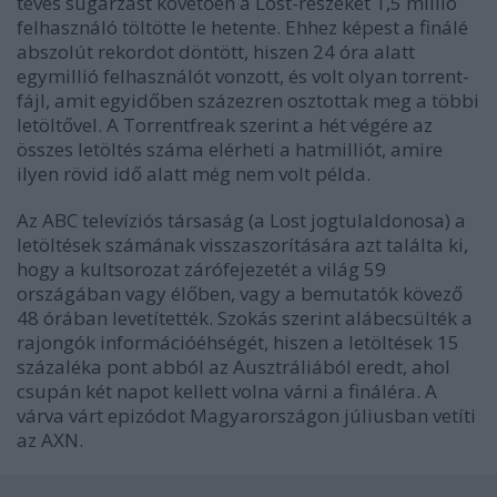
tévés sugárzást követően a Lost-részeket 1,5 millió
felhasználó töltötte le hetente. Ehhez képest a finálé
abszolút rekordot döntött, hiszen 24 óra alatt
egymillió felhasználót vonzott, és volt olyan torrent-
fájl, amit egyidőben százezren osztottak meg a többi
letöltővel. A Torrentfreak szerint a hét végére az
összes letöltés száma elérheti a hatmilliót, amire
ilyen rövid idő alatt még nem volt példa.
Az ABC televíziós társaság (a Lost jogtulaldonosa) a
letöltések számának visszaszorítására azt találta ki,
hogy a kultsorozat zárófejezetét a világ 59
országában vagy élőben, vagy a bemutatók kövező
48 órában levetítették. Szokás szerint alábecsülték a
rajongók információéhségét, hiszen a letöltések 15
százaléka pont abból az Ausztráliából eredt, ahol
csupán két napot kellett volna várni a fináléra. A
várva várt epizódot Magyarországon júliusban vetíti
az AXN.