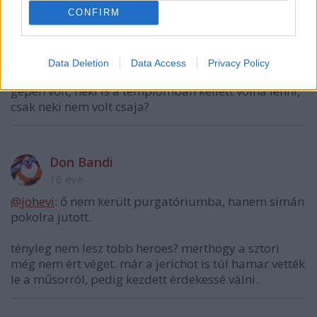
CONFIRM
johevi
16 éve
Data Deletion
Data Access
Privacy Policy
Fekete csávó jól el lett felejtve, vele mi lett? Ő is a
gépen volt, neki is a templomban kellett volna lenni,
csak neki nem volt csaja?
Don Bandi
16 éve
@johevi
: ő nem került purgatóriumba, hanem simán
pokolra jutott.
tényleg nem lesz több heroes? merthogy a sztori
még nem ért véget. már a jerichot is túl hamar vették
le a műsorról, pedig kezdett érdekessé válni.