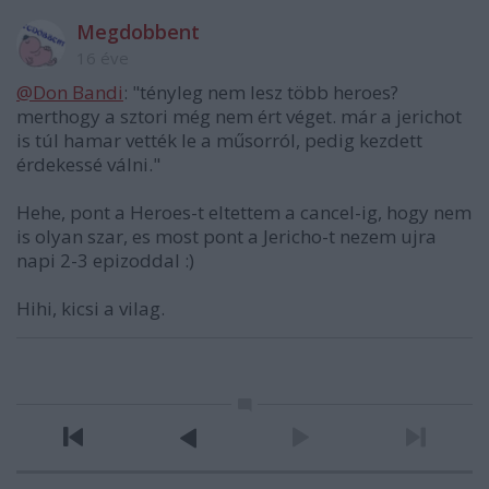
Megdobbent
16 éve
@Don Bandi
: "tényleg nem lesz több heroes?
merthogy a sztori még nem ért véget. már a jerichot
is túl hamar vették le a műsorról, pedig kezdett
érdekessé válni."
Hehe, pont a Heroes-t eltettem a cancel-ig, hogy nem
is olyan szar, es most pont a Jericho-t nezem ujra
napi 2-3 epizoddal :)
Hihi, kicsi a vilag.