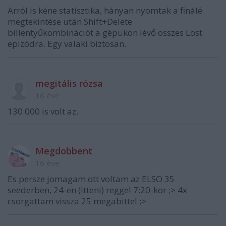
Arról is kéne statisztika, hányan nyomtak a finálé
megtekintése után Shift+Delete
billentyűkombinációt a gépükön lévő összes Lost
epizódra. Egy valaki biztosan.
megitális rózsa
16 éve
130.000 is volt az.
Megdobbent
16 éve
Es persze jomagam ott voltam az ELSO 35
seederben, 24-en (itteni) reggel 7:20-kor ;> 4x
csorgattam vissza 25 megabittel ;>