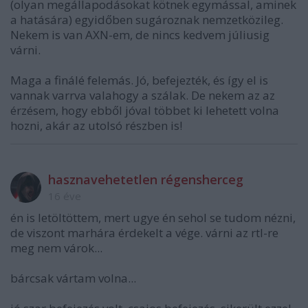
(olyan megállapodásokat kötnek egymással, aminek
a hatására) egyidőben sugároznak nemzetközileg.
Nekem is van AXN-em, de nincs kedvem júliusig
várni.
Maga a finálé felemás. Jó, befejezték, és így el is
vannak varrva valahogy a szálak. De nekem az az
érzésem, hogy ebből jóval többet ki lehetett volna
hozni, akár az utolsó részben is!
hasznavehetetlen régensherceg
16 éve
én is letöltöttem, mert ugye én sehol se tudom nézni,
de viszont marhára érdekelt a vége. várni az rtl-re
meg nem várok...
bárcsak vártam volna...