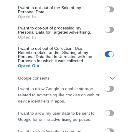
consent section.
I want to opt-out of the Sale of my
Personal Data.
Mikor Sodrócki
Opted In
16 éve
I want to opt-out of processing my
Örülök én a Jaco Pastorious koncertnek , sőt , Herbie
Personal Data for Targeted Advertising.
Hancock is jöhet , de ha már országos adó , én
Opted In
örülnék a szélesebb spektrumnak .
I want to opt-out of Collection, Use,
Retention, Sale, and/or Sharing of my
Personal Data that Is Unrelated with the
Purposes for which it was collected.
efes
Opted Out
16 éve
Google consents
@Mikor Sodrócki
: Eh, a Mezzo francia nyelvű adó,
brüsszeli központtal. Jaco és Herbie Hancock-
I want to allow Google to enable storage
koncertek viszonylag ritkán szoktak adásba kerülni,
related to advertising like cookies on web or
device identifiers in apps.
de ritkán van rá példa. De elsősorban európai (de
főleg francia, utána olasz-spanyol, majd a többi)
I want to allow my user data to be sent to
zenészeket láthatunk-hallhatunk.
Google for online advertising purposes.
I want to allow Google to send me