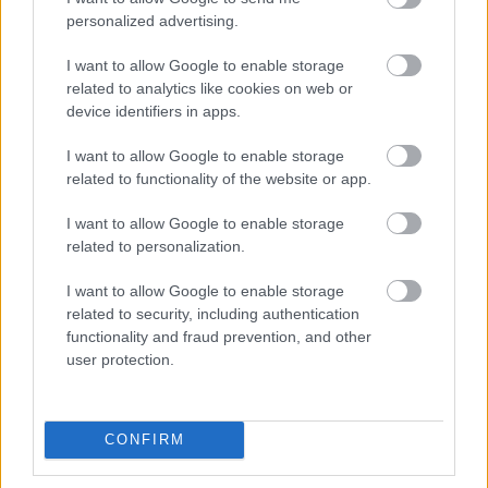
Mikor Sodrócki
personalized advertising.
16 éve
I want to allow Google to enable storage
Semmi bajom velük , még azzal sem , amikor balett
related to analytics like cookies on web or
megy . Csak ha már a UPC-nél nincs VH1 , sem MTV (
device identifiers in apps.
nálunk ) , hát , valami csak indokolja , miért
preferálja ( nem Budapestről van szó egyébként,és
I want to allow Google to enable storage
analóg adásról) . A csatornával baj nincs , a nézőkkel
related to functionality of the website or app.
sincs , csak elég szűk réteget fed le szerintem .
I want to allow Google to enable storage
related to personalization.
efes
I want to allow Google to enable storage
16 éve
related to security, including authentication
functionality and fraud prevention, and other
@Mikor Sodrócki
: Annak a szűk rétegnek erre az
user protection.
adóra van szüksége, mert őket nem elégíti ki az
MTV-ből meg a többi popadóból szóló nyáltenger.
Ha elveszik tőle a Mezzót, akkor egész biztosan nem
CONFIRM
fog MTV-t nézni helyette, mert nem érdekli. Ennek a
rétegnek ugyanakkora joga van az ő igényeinek