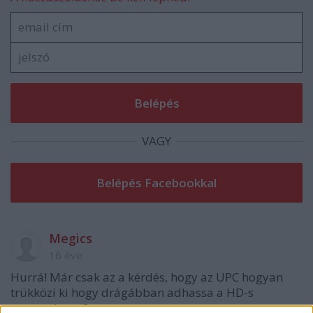
VAGY
Megics
16 éve
Hurrá! Már csak az a kérdés, hogy az UPC hogyan
trükközi ki hogy drágábban adhassa a HD-s
csomagban...?