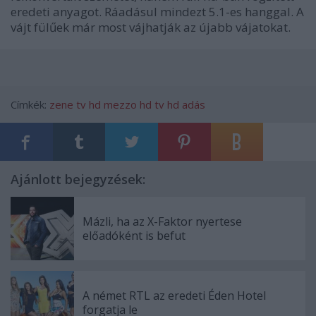
eredeti anyagot. Ráadásul mindezt 5.1-es hanggal. A
vájt fülűek már most vájhatják az újabb vájatokat.
Címkék:
zene
tv
hd
mezzo
hd tv
hd adás
Ajánlott bejegyzések:
Mázli, ha az X-Faktor nyertese
előadóként is befut
A német RTL az eredeti Éden Hotel
forgatja le