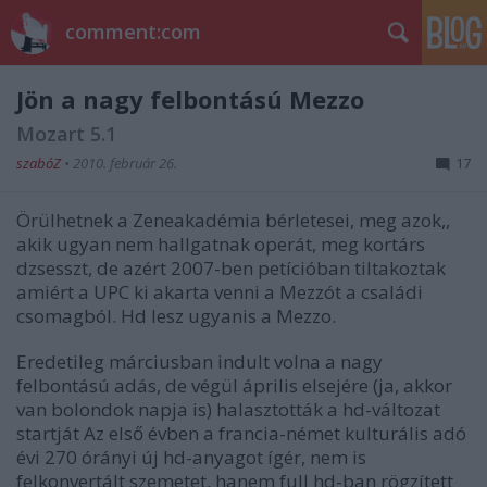
comment:com
Jön a nagy felbontású Mezzo
Mozart 5.1
szabóZ
•
2010. február 26.
17
Örülhetnek a Zeneakadémia bérletesei, meg azok,,
akik ugyan nem hallgatnak operát, meg kortárs
dzsesszt, de azért 2007-ben petícióban tiltakoztak
amiért a UPC ki akarta venni a Mezzót a családi
csomagból. Hd lesz ugyanis a Mezzo.
Eredetileg márciusban indult volna a nagy
felbontású adás, de végül április elsejére (ja, akkor
van bolondok napja is) halasztották a hd-változat
startját Az első évben a francia-német kulturális adó
évi 270 órányi új hd-anyagot ígér, nem is
felkonvertált szemetet, hanem full hd-ban rögzített