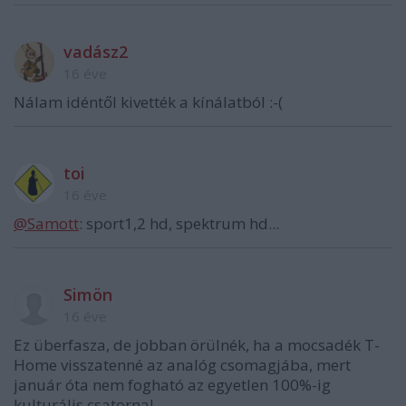
vadász2
16 éve
Nálam idéntől kivették a kínálatból :-(
toi
16 éve
@Samott
: sport1,2 hd, spektrum hd...
Simön
16 éve
Ez überfasza, de jobban örülnék, ha a mocsadék T-
Home visszatenné az analóg csomagjába, mert
január óta nem fogható az egyetlen 100%-ig
kulturális csatorna!