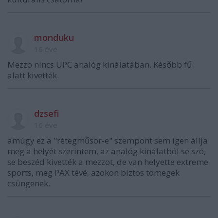
monduku
16 éve
Mezzo nincs UPC analóg kinálatában. Később fű
alatt kivették.
dzsefi
16 éve
amúgy ez a "rétegműsor-e" szempont sem igen állja
meg a helyét szerintem, az analóg kinálatból se szó,
se beszéd kivették a mezzot, de van helyette extreme
sports, meg PAX tévé, azokon biztos tömegek
csüngenek.