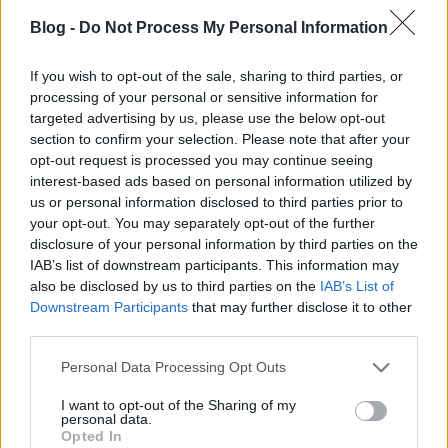
De ne legyen igazam!
Blog -
Do Not Process My Personal Information
If you wish to opt-out of the sale, sharing to third parties, or
efes
processing of your personal or sensitive information for
16 éve
targeted advertising by us, please use the below opt-out
section to confirm your selection. Please note that after your
Éljen. Mondjuk, a Mezzo eddig is jól tolta a hangot....
opt-out request is processed you may continue seeing
interest-based ads based on personal information utilized by
us or personal information disclosed to third parties prior to
your opt-out. You may separately opt-out of the further
Mikor Sodrócki
disclosure of your personal information by third parties on the
16 éve
IAB’s list of downstream participants. This information may
És hardcore rap-et miért nem ad a mezzo ?
also be disclosed by us to third parties on the
IAB’s List of
Downstream Participants
that may further disclose it to other
third parties.
efes
Please note that this website/app uses one or more Google
Personal Data Processing Opt Outs
16 éve
services and may gather and store information including but
not limited to your visit or usage behaviour. You may click to
I want to opt-out of the Sharing of my
@Mikor Sodrócki
: Mert az nem komoly zene.
personal data.
grant or deny consent to Google and its third-party tags to
Opted In
use your data for below specified purposes in below Google