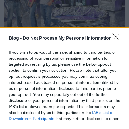
Blog -
Do Not Process My Personal Information
A műsor 12 részes lesz, az elődöntőkbe száz
If you wish to opt-out of the sale, sharing to third parties, or
csapatból tizenkettő jutott be, ezek fognak
processing of your personal or sensitive information for
párbajozni hat epizódban. Az elődöntőkben egy
targeted advertising by us, please use the below opt-out
szobarészlet megtervezése lesz a feladat, "kalapból
section to confirm your selection. Please note that after your
húzott vezértéma alapján", ez gyakorlatilag a főzős
opt-out request is processed you may continue seeing
vetélkedőkből már ismert 'mi van a dobozban'
interest-based ads based on personal information utilized by
típusú feladat, pár alkatrészt megadnak, ebben az
us or personal information disclosed to third parties prior to
esetben egy-egy konkrét stílusra jellemző pár
your opt-out. You may separately opt-out of the further
tárgyat, aztán hadd szóljon, a csapatoknak adott
disclosure of your personal information by third parties on the
stílusokban kell berendezniük a szobákat.
IAB’s list of downstream participants. This information may
also be disclosed by us to third parties on the
IAB’s List of
Downstream Participants
that may further disclose it to other
A középdöntőkben már csak hat csapat verseng
third parties.
három részben, ebben a fordulóban "egy loftlakást