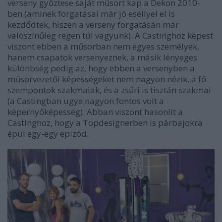
verseny győztese saját műsort kap a Dekon 2010-
ben (aminek forgatásai már jó eséllyel el is
kezdődtek, hiszen a verseny forgatásán már
valószínűleg régen túl vagyunk). A Castinghoz képest
viszont ebben a műsorban nem egyes személyek,
hanem csapatok versenyeznek, a másik lényeges
különbség pedig az, hogy ebben a versenyben a
műsorvezetői képességeket nem nagyon nézik, a fő
szempontok szakmaiak, és a zsűri is tisztán szakmai
(a Castingban ugye nagyon fontos volt a
képernyőképesség). Abban viszont hasonlít a
Castinghoz, hogy a Topdesignerben is párbajokra
épül egy-egy epizód.