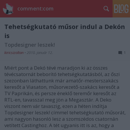
comment:com
Tehetségkutató műsor indul a Dekón
is
Topdesigner leszek!
kiricsizoltan
•
2010. január 12.
1
Miért pont a Dekó tévé maradjon ki az összes
tévécsatornát beborító tehetségkutatásból, az őszi
szezonban láthattunk már amatőr-mesterszakács
keresőt a Viasaton, műsorvezető-szakács keresőt a
TV Paprikán, és persze éneklő teremőr keresőt az
RTL-en, tavasszal meg jön a Megasztár. A Deko
viszont nem vár tavaszig, ezen a héten indítja
Topdesigner leszek! címmel tehetségkutató műsorát,
ami nagyon hasonló lesz a szomszédos csatornán
vetített Castinghoz. A tét ugyanis itt is az, hogy a