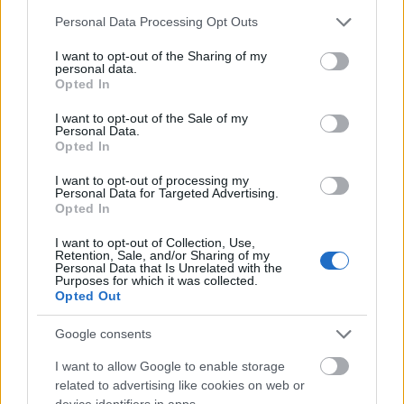
kell berendezni, egy-egy adott bútor mint
Please note that this website/app uses one or more Google
Personal Data Processing Opt Outs
szervezőelem alapján". Az utolsó három részben a
services and may gather and store information including but
bentmaradt három csapat mérkőzik, a feladat: "egy
not limited to your visit or usage behaviour. You may click to
I want to opt-out of the Sharing of my
personal data.
nagy egyterű ipari jellegű épület különböző
grant or deny consent to Google and its third-party tags to
Opted In
részeinek berendezése más-más funkció alapján, de
use your data for below specified purposes in below Google
consent section.
együttműködve, egységes képet alkotva, a
I want to opt-out of the Sale of my
Personal Data.
megrendelő kívánságai szerint".
Opted In
A műsorvezető Nyúl Zsuzsi lesz, aki nagyon jól viszi
I want to opt-out of processing my
ezt a műsort, a zsűri tagjai pedig: Osvárt Judit a
Personal Data for Targeted Advertising.
Opted In
H.O.M.E. magazin főszerkesztője, Konnerth Zita
enteriőr stylist, Elek Márton belsőépítész.
I want to opt-out of Collection, Use,
Retention, Sale, and/or Sharing of my
Personal Data that Is Unrelated with the
Mi már láttuk az első epizódot, külön kritikában
Purposes for which it was collected.
meg is emlékezünk majd róla, akit érdekel a
Opted Out
lakberendezés, az biztos élvezni fogja, engem
mondjuk tökéletesen hidegen hagy, viszont szeretem
Google consents
a versengős műsorokat, ahol két csapatnak időre kell
I want to allow Google to enable storage
teljesítenie, jelen esetben megterveznie és
related to advertising like cookies on web or
berendeznie egy töküres szobát, ez a műsor
device identifiers in apps.