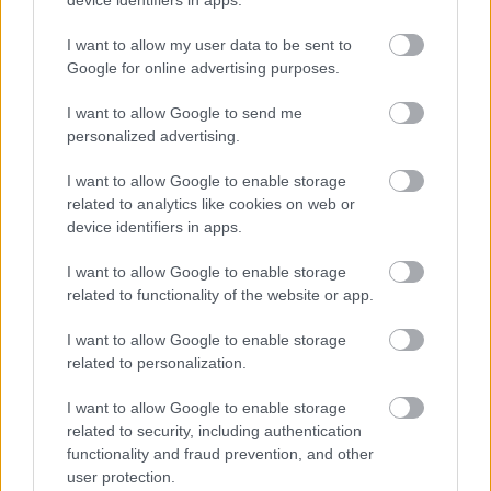
ugyanolyan izgalmas tud lenni, mint a főzős
tehetségkutatók, úgyhogy érdemes belenézni annak
I want to allow my user data to be sent to
is, aki nem akar topdesigner lenni még otthon sem.
Google for online advertising purposes.
Premier: 2010. január 13-án, szerdá 16:30-kor a Dekón.
I want to allow Google to send me
personalized advertising.
I want to allow Google to enable storage
related to analytics like cookies on web or
Címkék:
ajánló
verseny
beharangozó
deko tv
tehetségkutató
device identifiers in apps.
I want to allow Google to enable storage
related to functionality of the website or app.
Ajánlott bejegyzések:
I want to allow Google to enable storage
related to personalization.
A monte-carlói tévéfesztivál mezőnye
I want to allow Google to enable storage
tűpontosan mutatja, hogyan változik a
related to security, including authentication
nemzetközi televíziózás
functionality and fraud prevention, and other
user protection.