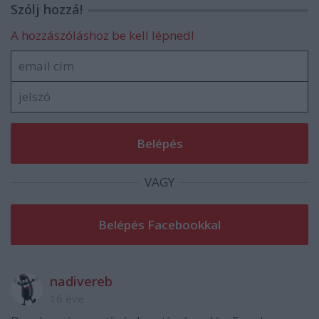
Szólj hozzá!
A hozzászóláshoz be kell lépned!
VAGY
nadivereb
16 éve