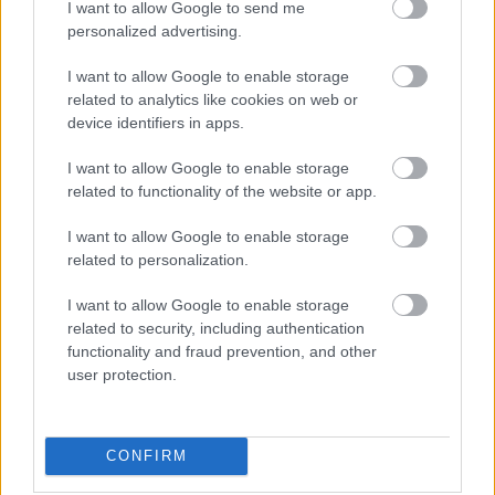
I want to allow Google to send me
personalized advertising.
A német RTL az eredeti Éden Hotel
I want to allow Google to enable storage
forgatja le
related to analytics like cookies on web or
device identifiers in apps.
I want to allow Google to enable storage
Szólj hozzá!
related to functionality of the website or app.
A hozzászóláshoz be kell lépned!
I want to allow Google to enable storage
related to personalization.
I want to allow Google to enable storage
related to security, including authentication
functionality and fraud prevention, and other
user protection.
CONFIRM
VAGY