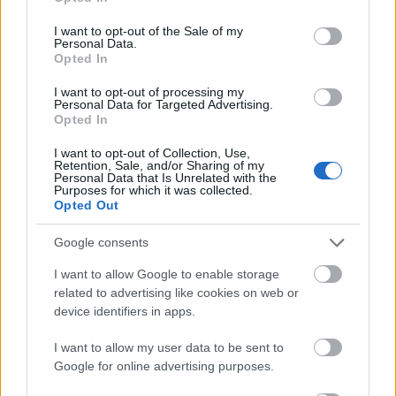
use your data for below specified purposes in below Google
Ajánlott bejegyzések:
consent section.
I want to opt-out of the Sale of my
Personal Data.
Opted In
Folytatódik a zombivadászat
I want to opt-out of processing my
Personal Data for Targeted Advertising.
Opted In
I want to opt-out of Collection, Use,
Retention, Sale, and/or Sharing of my
Előzetest kapott a Gyalázat
Personal Data that Is Unrelated with the
Purposes for which it was collected.
Opted Out
Google consents
Kettősen mér a Médiatanács mércéje
I want to allow Google to enable storage
related to advertising like cookies on web or
device identifiers in apps.
Amerikai legnagyobb
I want to allow my user data to be sent to
szupermarkethálózata is beszáll a
Google for online advertising purposes.
sorozatbizniszbe