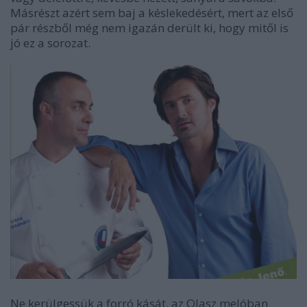
Másrészt azért sem baj a késlekedésért, mert az első
pár részből még nem igazán derült ki, hogy mitől is
jó ez a sorozat.
Ne kerülgessük a forró kását, az Olasz melóban