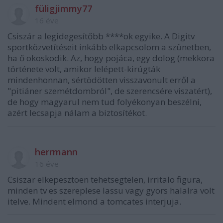
füligjimmy77
16 éve
Csiszár a legidegesítőbb ****ok egyike. A Digitv
sportközvetítéseit inkább elkapcsolom a szünetben,
ha ő okoskodik. Az, hogy pojáca, egy dolog (mekkora
története volt, amikor lelépett-kirúgták
mindenhonnan, sértödötten visszavonult erről a
"pitiáner szemétdombról", de szerencsére viszatért),
de hogy magyarul nem tud folyékonyan beszélni,
azért lecsapja nálam a biztosítékot.
herrmann
16 éve
Csiszar elkepesztoen tehetsegtelen, irritalo figura,
minden tv es szereplese lassu vagy gyors halalra volt
itelve. Mindent elmond a tomcates interjuja.