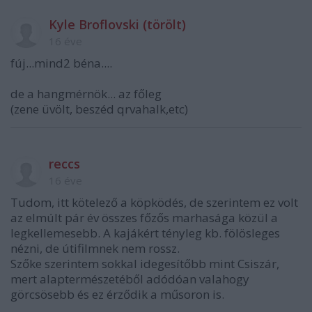
Kyle Broflovski (törölt)
16 éve
fúj...mind2 béna....
de a hangmérnök... az főleg
(zene üvölt, beszéd qrvahalk,etc)
reccs
16 éve
Tudom, itt kötelező a köpködés, de szerintem ez volt
az elmúlt pár év összes főzős marhasága közül a
legkellemesebb. A kajákért tényleg kb. fölösleges
nézni, de útifilmnek nem rossz.
Szőke szerintem sokkal idegesítőbb mint Csiszár,
mert alaptermészetéből adódóan valahogy
görcsösebb és ez érződik a műsoron is.