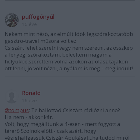
puffogónyúl
16 éve
Nekem mint néző, az elmúlt idők legszórakoztatóbb
gasztro-travel műsora volt ez.
Csiszárt lehet szeretni vagy nem szeretni, az összkép
a lényeg: szórakoztam, beleéltem magam a
helyükbe,szerettem volna azokon az olasz tájakon
ott lenni, jó volt nézni, a nyálam is meg - meg indult!
Ronald
16 éve
@tompus
: Te hallottad Csiszárt rádiózni anno?
Ha nem - akkor kár.
Volt, hogy megálltunk a 4-esen - mert fogyott a
térerő Szolnok előtt - csak azért, hogy
végighallgassuk Csiszár Apukását...ha tudod miről