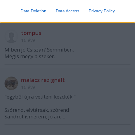
Data Deletion
Data Access
Privacy Policy
tompus
16 éve
Miben jó Csiszár? Semmiben.
Mégis megy a szekér.
malacz rezignált
16 éve
"egyből újra vetíteni kezdték,"
Szórend, elvtársak, szórend!
Sandrot ismerem, jó arc...