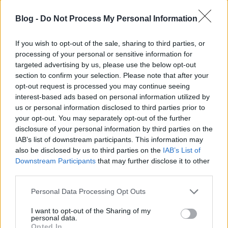
a legjobbakat süti/főzi Sandro. Nem kifejezetten
receptműsor ez, ugyanis az alapanyagok egy része
Blog -
Do Not Process My Personal Information
nehezen, vagy egyáltalán nem elérhető itthon, a
recepteket sem ismétlik el részletesen a végén,
If you wish to opt-out of the sale, sharing to third parties, or
úgyhogy ez a műsor inkább az itáliai
processing of your personal or sensitive information for
gasztrokultúráról, életérzésről, meg arról szól, hogy
targeted advertising by us, please use the below opt-out
az olaszok mennyire nem bonyolítják túl a dolgokat,
section to confirm your selection. Please note that after your
és mégis mennyire jó kajákat esznek.
opt-out request is processed you may continue seeing
interest-based ads based on personal information utilized by
Péntekenként 21:30-tól a TV Paprikán (ismétlés
us or personal information disclosed to third parties prior to
vasárnap 23-tól).
your opt-out. You may separately opt-out of the further
disclosure of your personal information by third parties on the
IAB’s list of downstream participants. This information may
also be disclosed by us to third parties on the
IAB’s List of
Downstream Participants
that may further disclose it to other
third parties.
Címkék:
vélemény
tv paprika
kaja
konyha
csiszár jenő
gasztronómia
Please note that this website/app uses one or more Google
Personal Data Processing Opt Outs
services and may gather and store information including but
not limited to your visit or usage behaviour. You may click to
I want to opt-out of the Sharing of my
personal data.
grant or deny consent to Google and its third-party tags to
Opted In