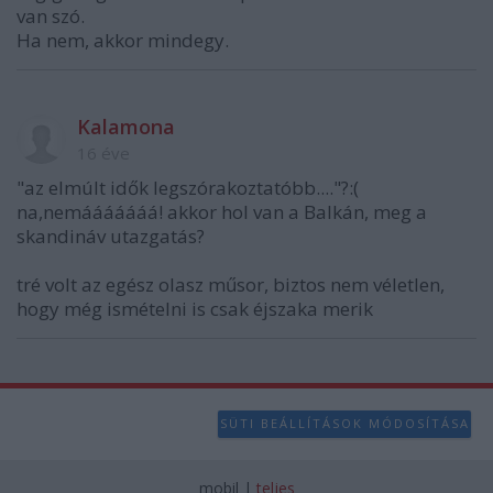
van szó.
Ha nem, akkor mindegy.
Kalamona
16 éve
"az elmúlt idők legszórakoztatóbb...."?:(
na,nemááááááá! akkor hol van a Balkán, meg a
skandináv utazgatás?
tré volt az egész olasz műsor, biztos nem véletlen,
hogy még ismételni is csak éjszaka merik
SÜTI BEÁLLÍTÁSOK MÓDOSÍTÁSA
mobil
|
teljes