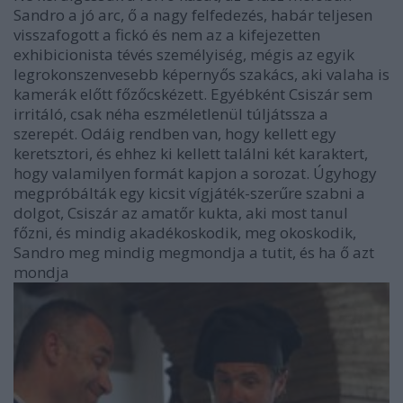
Sandro a jó arc, ő a nagy felfedezés, habár teljesen
visszafogott a fickó és nem az a kifejezetten
exhibicionista tévés személyiség, mégis az egyik
legrokonszenvesebb képernyős szakács, aki valaha is
kamerák előtt főzőcskézett. Egyébként Csiszár sem
irritáló, csak néha eszméletlenül túljátssza a
szerepét. Odáig rendben van, hogy kellett egy
keretsztori, és ehhez ki kellett találni két karaktert,
hogy valamilyen formát kapjon a sorozat. Úgyhogy
megpróbálták egy kicsit vígjáték-szerűre szabni a
dolgot, Csiszár az amatőr kukta, aki most tanul
főzni, és mindig akadékoskodik, meg okoskodik,
Sandro meg mindig megmondja a tutit, és ha ő azt
mondja