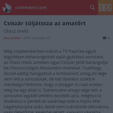
comment:com
Csiszár túljátssza az amatőrt
Olasz meló
kiricsizoltan
•
2009. december 23.
9
Még szeptemberben indult a TV Paprika egyik
legjobban beharangozott saját gyártású sorozata,
az Olasz meló, amiben ugye Csiszár Jenő barangolja
be Olaszországot Alessandro Arenával. Csakhogy
ősszel addig halogattuk a kritikaírást, amíg jól vége
nem lett a sorozatnak, de hát ilyenkor szoktuk
mentségül felhozni, hogy a blogger is csak ember,
még ha egy állat is. Szerencsére ahogy vége lett, a
sorozatot egyből vetíteni kezdték újra, méghozzá
továbbra is péntek és vasárnap este a Hajós-féle
Legénykonyha után, tehát nem száműzték délutánra,
vagy délelőttre, kevésbé nézett, sanyarú sávokba.