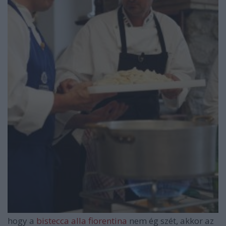
hogy a
bistecca alla fiorentina
nem ég szét, akkor az