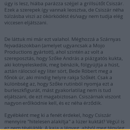
úgy is lesz, hiába parázza széjjel a grillsütőt Csiszár.
Ezek a szerepek így vannak leosztva, de Csiszár néha
túlzásba viszi az ökörködést és/vagy nem tudja elég
viccesen eljátszani.
De láttuk mi már ezt valahol. Méghozzá a Szárnyas
fejvadászokban (amelyet ugyancsak a Mojo
Productions gyártott), ahol szintén az volt a
szereposztás, hogy Szőke András a piázgatós kukta,
aki kotnyeleskedik, meg bénázik, fölgyújtja a húst,
aztán rálocsol egy liter sört, Bede Róbert meg a
főnök úr, aki mindig helyre rakja Szőkét. Csak a
különbség az, hogy Szőke rutinból nyomja ezt a
burleszkfigurát, mást gyakorlatilag nem is tud
eljátszani, de ezt magabiztosan. Csiszárnak viszont
nagyon erőlködnie kell, és ez néha érződik.
Egyébként meg ki a fenét érdekel, hogy Csiszár
mennyire "hitelesen alakítja" a lúzer kuktát? Végül is
ez nem tévéjáték. A kaja a lényeg, abból meg tényleg