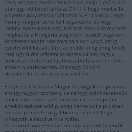
neve), megnyerte ezt a frekvenciát, majd a győzelem
után egy-két héttel kérte az ORTT-t, hogy mentse fel
a nyertes pályázatban vállaltak 50%-a alól (pl. hogy
mennyi magyar zenét kell sugároznia, és hogy
mennyi beszélgetés lesz). Mit tesz isten, a felmentést
megkapta, a Hungária Slágerként kezdett sugározni,
és egészen addig nem zavarta a korrupció, amíg
nyertesként kaszált (lásd az előbb), meg amíg tavaly
még úgy tudta lefizetni az összes pártot, hogy a
koncesszió automatikus hosszabbítása csont nélkül
átment a parlamenten. Csakhogy Sólyom
visszadobta, és most az van, ami van.
Ennyire volt korrekt a Sláger. Az, hogy korrupció van,
amúgy nagyon szomorú, de nehogy már kitüntessük
ennek a korrupciós játszmának azt a szereplőjét,
amelyik egészen addig, amíg benne volt a pixisban,
kurvára jól érezte magát benne, de most, hogy
kihagyták, elkezdi verni a nyálát.
Bocskorműsorvezetsztárszemélyiségmédiaistenről
meg ne beszéljünk, mert semmi más nem fáj neki