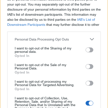
Gega
your opt-out. You may separately opt-out of the further
16 éve
disclosure of your personal information by third parties on the
IAB’s list of downstream participants. This information may
Akinek nem tetszik Bumeráng, ne hallgassa!
also be disclosed by us to third parties on the
IAB’s List of
Egyébként meg próbáljatok meg olyan dolgokat
Downstream Participants
that may further disclose it to other
megtenni, mint Ők, ill. a Sláger!
third parties.
Ez az ország! Csak a sok fikázó köcsög!
Ahelyett, hogy itt okoskodnátok, inkább dolgozzatok,
Please note that this website/app uses one or more Google
Personal Data Processing Opt Outs
abból lesz legalább adóforint...
services and may gather and store information including but
Hallgass Bartókot, ha nem tetszik Sláger vagy
not limited to your visit or usage behaviour. You may click to
I want to opt-out of the Sharing of my
personal data.
Danubius. Nem véletlenül hallgatják őket ennyien.
grant or deny consent to Google and its third-party tags to
Opted In
És nem csak azért, mert országos rádiók.
use your data for below specified purposes in below Google
ha szarok lennének, senki sem hallgatná.
consent section.
I want to opt-out of the Sale of my
Personal Data.
Opted In
Gega
I want to opt-out of processing my
Personal Data for Targeted Advertising.
16 éve
Opted In
Ja, Jákshow?! Ki az a
f@sz?
Unalmas senki.
I want to opt-out of Collection, Use,
Okos? Dehogy.
Retention, Sale, and/or Sharing of my
Personal Data that Is Unrelated with the
Lali Király az. Ő tanult ember.