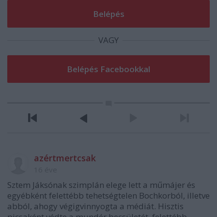
VAGY
azértmertcsak
16 éve
Sztem Jáksónak szimplán elege lett a műmájer és
egyébként felettébb tehetségtelen Bochkorból, illetve
abból, ahogy végigvinnyogta a médiát. Hisztis
picsaként védte a mundér becsületét, felettébb