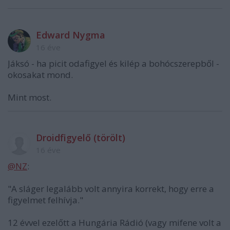
Edward Nygma
16 éve
Jáksó - ha picit odafigyel és kilép a bohócszerepből -
okosakat mond.
Mint most.
Droidfigyelő (törölt)
16 éve
@NZ
:
"A sláger legalább volt annyira korrekt, hogy erre a
figyelmet felhívja."
12 évvel ezelőtt a Hungária Rádió (vagy mifene volt a