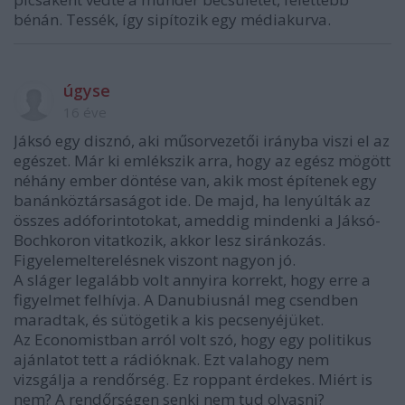
bénán. Tessék, így sipítozik egy médiakurva.
úgyse
16 éve
Jáksó egy disznó, aki műsorvezetői irányba viszi el az
egészet. Már ki emlékszik arra, hogy az egész mögött
néhány ember döntése van, akik most építenek egy
banánköztársaságot ide. De majd, ha lenyúlták az
összes adóforintotokat, ameddig mindenki a Jáksó-
Bochkoron vitatkozik, akkor lesz siránkozás.
Figyelemelterelésnek viszont nagyon jó.
A sláger legalább volt annyira korrekt, hogy erre a
figyelmet felhívja. A Danubiusnál meg csendben
maradtak, és sütögetik a kis pecsenyéjüket.
Az Economistban arról volt szó, hogy egy politikus
ajánlatot tett a rádióknak. Ezt valahogy nem
vizsgálja a rendőrség. Ez roppant érdekes. Miért is
nem? A rendőrségen senki nem tud olvasni?