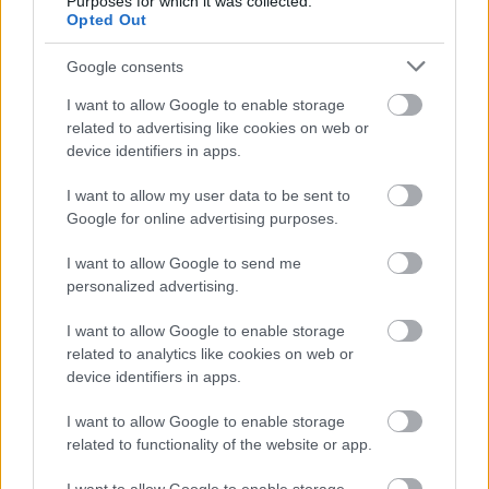
Purposes for which it was collected.
Nem úgy mint némely okoskodó itt.
Opted Out
Google consents
Agyalap
I want to allow Google to enable storage
16 éve
related to advertising like cookies on web or
device identifiers in apps.
Nem kedvencem a BB páros, de Jáksó egy
gerinctelen féreg.
I want to allow my user data to be sent to
Idáig járomcsontig benne volt az új rádiók seggében,
Google for online advertising purposes.
most meg a lehetséges konkurrenciát faragja?
Ha már választhatnék, nem Jáksó műsora mellett
I want to allow Google to send me
döntenék - egy rádiós ne egyszavas paraszt
personalized advertising.
mondatokkal vezesse a műsorát.
Egyáltalán médiába egy ilyen szerencsétlent? A
I want to allow Google to enable storage
legnagyobb sikere az volt, amikor
balf@sz
módon
related to analytics like cookies on web or
beleesett a csatornába és majdnem kasztrálta
device identifiers in apps.
magát. Mekkora hír volt...
I want to allow Google to enable storage
related to functionality of the website or app.
Fánkevő Fáncsi