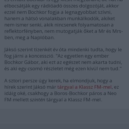
elbocsátják egy rádióadó összes dolgozóját, akkor
ezzel nem Bochkor fogja a legnagyobbat szívni,
hanem a hátsó vonalakban munkálkodók, akiket
nem ismer senki, akik nincsenek folyamatosan a
reflektorfényben, nem mutogatják őket a Mr és Mrs-
ben, meg a Naplóban.
Jáksó szerint tizenkét év óta mindenki tudta, hogy le
fog járni a koncesszió. "Az egyetlen egy ember
Bochkor Gábor, aki ezt az egészet nem akarta tudni,
és aki egy csomó részletet még ezen kívül nem tud."
A sztori persze úgy kerek, ha elmondjuk, hogy a
hírek szerint Jáksó már
tárgyal a Klassz FM-mel
, ez
idáig oké, csakhogy a Boros-Bochkor páros a Neo
FM mellett
szintén
tárgyal a Klassz FM-mel.