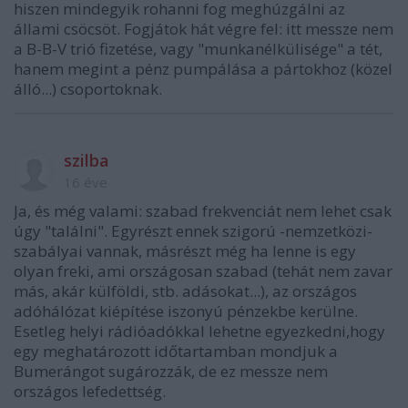
hiszen mindegyik rohanni fog meghúzgálni az
állami csöcsöt. Fogjátok hát végre fel: itt messze nem
a B-B-V trió fizetése, vagy "munkanélkülisége" a tét,
hanem megint a pénz pumpálása a pártokhoz (közel
álló...) csoportoknak.
szilba
16 éve
Ja, és még valami: szabad frekvenciát nem lehet csak
úgy "találni". Egyrészt ennek szigorú -nemzetközi-
szabályai vannak, másrészt még ha lenne is egy
olyan freki, ami országosan szabad (tehát nem zavar
más, akár külföldi, stb. adásokat...), az országos
adóhálózat kiépítése iszonyú pénzekbe kerülne.
Esetleg helyi rádióadókkal lehetne egyezkedni,hogy
egy meghatározott időtartamban mondjuk a
Bumerángot sugározzák, de ez messze nem
országos lefedettség.