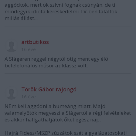
aggódtok, mert ők szívni fognak csúnyán, de ti
mindegyik idióta kereskedelmi TV-ben találtok
millás állást...
artbutikos
16 éve
A Slágeren reggel négytől ötig ment egy élő
betelefonálós műsor az klassz volt.
Török Gábor rajongó
16 éve
NEm kell aggódni a bumeáng miatt. Majd
valamelyőtök megveszi a Slágertől a régi felvételeket
és akkor hallgathatjátok őket egész nap.
Hajrá Fidesz/MSZP zúzzátok szét a gyalázatosokat!