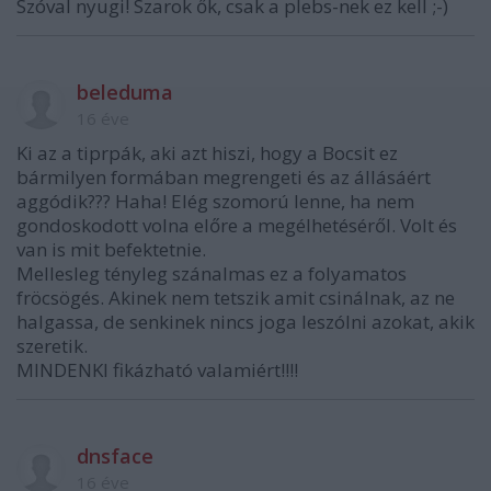
Szóval nyugi! Szarok ők, csak a plebs-nek ez kell ;-)
beleduma
16 éve
Ki az a tiprpák, aki azt hiszi, hogy a Bocsit ez
bármilyen formában megrengeti és az állásáért
aggódik??? Haha! Elég szomorú lenne, ha nem
gondoskodott volna előre a megélhetéséről. Volt és
van is mit befektetnie.
Mellesleg tényleg szánalmas ez a folyamatos
fröcsögés. Akinek nem tetszik amit csinálnak, az ne
halgassa, de senkinek nincs joga leszólni azokat, akik
szeretik.
MINDENKI fikázható valamiért!!!!
dnsface
16 éve