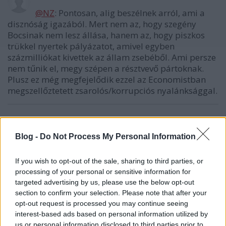
@NZ
: Pontosan, alig beszélnek arról, ami a
disznóság igazából. Mert nem az, hogy szegény
Bocsinak nem lesz állása, hanem az, hogy piszkos
trükkel nyertek pályázatot, amivel egyben
százmilliókat kivettek az állam zsebéből. Ami persze
nem tűnik el, megy szépen a résztvevő pártoknak.
Plusz ez még megfejelődik ezzel az Economistban
megszellőztetett zsarolós/korrupciós nyalánksággal.
Maxxa
Blog -
Do Not Process My Personal Information
16 éve
@Jack/rendetteremt/
:
If you wish to opt-out of the sale, sharing to third parties, or
egy egészséges társadalomban egy ilyen
processing of your personal or sensitive information for
kijelentésért pszichiátriára kerülnél! te kis budos-
targeted advertising by us, please use the below opt-out
Hitler fattya.
section to confirm your selection. Please note that after your
opt-out request is processed you may continue seeing
interest-based ads based on personal information utilized by
us or personal information disclosed to third parties prior to