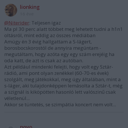
lionking
16 éve
@Niterider
: Teljesen igaz
Ma pl 30 perc alatt többet meg lehetett tudni a h1n1
oltásról, mint eddig az összes médiában
Amúgy én 3 évig hallgattam a S-lágert,
borosbocskorostól de annyira megúntam -
megutáltam, hogy azóta egy egy szám erejéig ha
oda katt, de azt is csak az autóban.
Azt például mindenki felejti, hogy volt egy Sztár-
rádió, ami pont olyan zenékkel (60-70-es évek)
szolgált, meg játékokkal, meg úgy általában, mint a
s-láger, aki tulajdonképpen lemásolta a Sztár-t, még
a szignál is kiköpötten hasonló lett valószinű csak
véletlenül...
Akkor se tüntetés, se szimpátia koncert nem volt...
novo