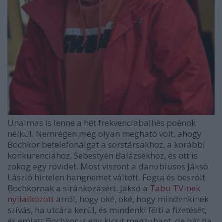
Unalmas is lenne a hét frekvenciabalhés poénok
nélkül. Nemrégen még olyan megható volt, ahogy
Bochkor betelefonálgat a sorstársakhoz, a korábbi
konkurenciához, Sebestyén Balázsékhoz, és ott is
zokog egy rövidet. Most viszont a danubiusos Jáksó
László hirtelen hangnemet váltott. Fogta és beszólt
Bochkornak a siránkozásért. Jáksó a
Tabu TV-nek
nyilatkozott
arról, hogy oké, oké, hogy mindenkinek
szívás, ha utcára kerül, és mindenki félti a fizetését,
és emiatt Bochkor is egy kicsit megzuhant, de hát ha