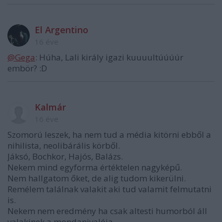
El Argentino
16 éve
@Gega
: Húha, Lali király igazi kuuuultúúúúr
embör? :D
Kalmár
16 éve
Szomorú leszek, ha nem tud a média kitörni ebből a
nihilista, neolibárális körből.
Jáksó, Bochkor, Hajós, Balázs.
Nekem mind egyforma értéktelen nagyképű.
Nem hallgatom őket, de alig tudom kikerülni.
Remélem találnak valakit aki tud valamit felmutatni
is.
Nekem nem eredmény ha csak altesti humorból áll
valakinek a mondanivalója.