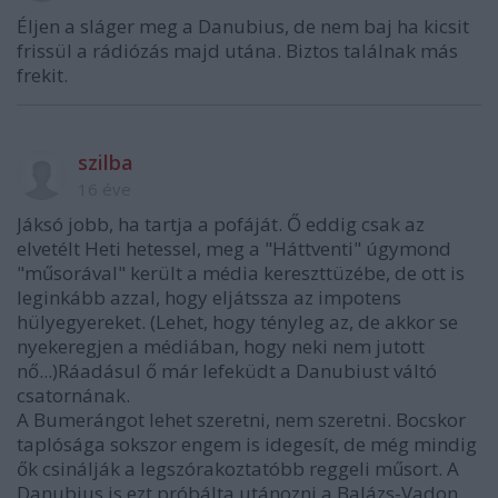
Éljen a sláger meg a Danubius, de nem baj ha kicsit
frissül a rádiózás majd utána. Biztos találnak más
frekit.
szilba
16 éve
Jáksó jobb, ha tartja a pofáját. Ő eddig csak az
elvetélt Heti hetessel, meg a "Háttventi" úgymond
"műsorával" került a média kereszttüzébe, de ott is
leginkább azzal, hogy eljátssza az impotens
hülyegyereket. (Lehet, hogy tényleg az, de akkor se
nyekeregjen a médiában, hogy neki nem jutott
nő...)Ráadásul ő már lefeküdt a Danubiust váltó
csatornának.
A Bumerángot lehet szeretni, nem szeretni. Bocskor
taplósága sokszor engem is idegesít, de még mindig
ők csinálják a legszórakoztatóbb reggeli műsort. A
Danubius is ezt próbálta utánozni a Balázs-Vadon