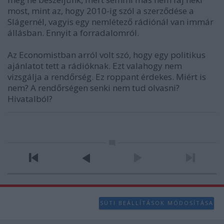
most, mint az, hogy 2010-ig szól a szerződése a
Slágernél, vagyis egy nemlétező rádiónál van immár
állásban. Ennyit a forradalomról.
Az Economistban arról volt szó, hogy egy politikus
ajánlatot tett a rádióknak. Ezt valahogy nem
vizsgálja a rendőrség. Ez roppant érdekes. Miért is
nem? A rendőrségen senki nem tud olvasni?
Hivatalból?
SÜTI BEÁLLÍTÁSOK MÓDOSÍTÁSA