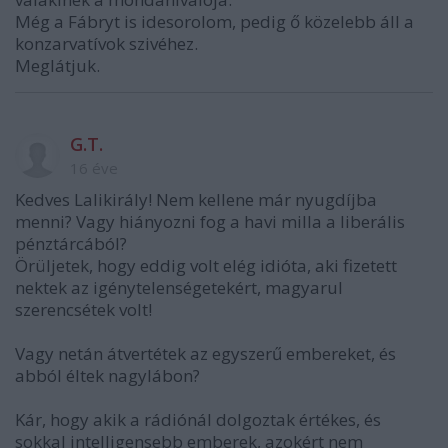
Még a Fábryt is idesorolom, pedig ő közelebb áll a
konzarvatívok szivéhez.
Meglátjuk.
G.T.
16 éve
Kedves Lalikirály! Nem kellene már nyugdíjba
menni? Vagy hiányozni fog a havi milla a liberális
pénztárcából?
Örüljetek, hogy eddig volt elég idióta, aki fizetett
nektek az igénytelenségetekért, magyarul
szerencsétek volt!
Vagy netán átvertétek az egyszerű embereket, és
abból éltek nagylábon?
Kár, hogy akik a rádiónál dolgoztak értékes, és
sokkal intelligensebb emberek, azokért nem