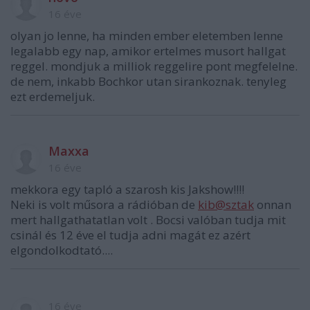
16 éve
olyan jo lenne, ha minden ember eletemben lenne
legalabb egy nap, amikor ertelmes musort hallgat
reggel. mondjuk a milliok reggelire pont megfelelne.
de nem, inkabb Bochkor utan sirankoznak. tenyleg
ezt erdemeljuk.
Maxxa
16 éve
mekkora egy tapló a szarosh kis Jakshow!!!!
Neki is volt műsora a rádióban de
kib@sztak
onnan
mert hallgathatatlan volt . Bocsi valóban tudja mit
csinál és 12 éve el tudja adni magát ez azért
elgondolkodtató....
16 éve