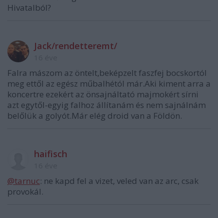
Hivatalból?
Jack/rendetteremt/
16 éve
Falra mászom az öntelt,beképzelt faszfej bocskortól
meg ettől az egész műbalhétól már.Aki kiment arra a
koncertre ezekért az önsajnáltató majmokért sírni
azt egytől-egyig falhoz állítanám és nem sajnálnám
belőlük a golyót.Már elég droid van a Földön.
haifisch
16 éve
@tarnuc
: ne kapd fel a vizet, veled van az arc, csak
provokál.