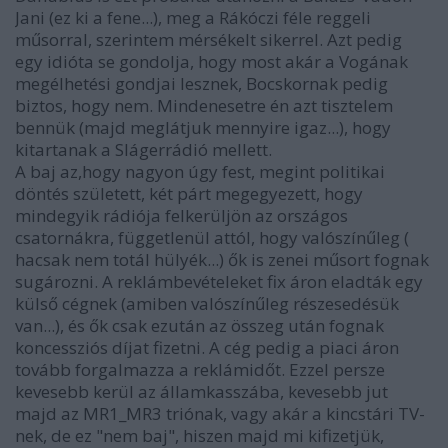
Jani (ez ki a fene...), meg a Rákóczi féle reggeli
műsorral, szerintem mérsékelt sikerrel. Azt pedig
egy idióta se gondolja, hogy most akár a Vogának
megélhetési gondjai lesznek, Bocskornak pedig
biztos, hogy nem. Mindenesetre én azt tisztelem
bennük (majd meglátjuk mennyire igaz...), hogy
kitartanak a Slágerrádió mellett.
A baj az,hogy nagyon úgy fest, megint politikai
döntés született, két párt megegyezett, hogy
mindegyik rádiója felkerüljön az országos
csatornákra, függetlenül attól, hogy valószínűleg (
hacsak nem totál hülyék...) ők is zenei műsort fognak
sugározni. A reklámbevételeket fix áron eladták egy
külső cégnek (amiben valószínűleg részesedésük
van...), és ők csak ezután az összeg után fognak
koncessziós díjat fizetni. A cég pedig a piaci áron
tovább forgalmazza a reklámidőt. Ezzel persze
kevesebb kerül az államkasszába, kevesebb jut
majd az MR1_MR3 triónak, vagy akár a kincstári TV-
nek, de ez "nem baj", hiszen majd mi kifizetjük,