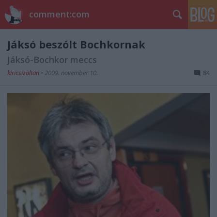
comment:com
Jáksó beszólt Bochkornak
Jáksó-Bochkor meccs
kiricsizoltan
•
2009. november 10.
84