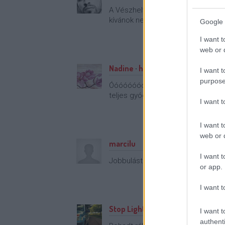
A Vészhelyzet óta nagyon kedvelem
kívánok neki az előtte álló kezelé
Google 
I want t
web or d
Nadine
·
http://nadinevilaga.blo
I want t
purpose
Óóóóóóóóóóóóóóóóó:((((( Kitartás
teljes gyógyulást!
I want 
I want t
web or d
marcilu
I want t
Jobbulást neki!
or app.
I want t
Stop Light
I want t
authenti