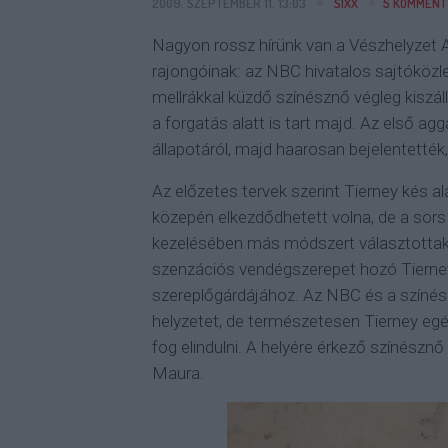
2009. SZEPTEMBER 11. 13:03
SIXX
5
KOMMENT
Nagyon rossz hírünk van a Vészhelyzet
rajongóinak: az NBC hivatalos sajtóköz
mellrákkal küzdő színésznő végleg kiszá
a forgatás alatt is tart majd. Az első ag
állapotáról, majd haarosan bejelentették
Az előzetes tervek szerint Tierney kés a
közepén elkezdődhetett volna, de a sors
kezelésében más módszert választottak,
szenzációs vendégszerepet hozó Tierne
szereplőgárdájához. Az NBC és a színészn
helyzetet, de természetesen Tierney egé
fog elindulni. A helyére érkező színészn
Maura.