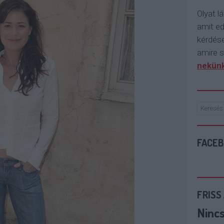
Olyat lá
amit e
kérdése
amire s
nekünk
FACE
FRISS
Ninc