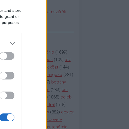
er and store
pedék benéz az Instagramszűrők
to grant or
ti rögvalóságba
ed purposes
SSZAVAK
a&e
(
133
)
abc
(
1958
)
ajánló
(
1699
)
(
112
)
amc
(
913
)
animációs
(
109
)
atv
n
(
531
)
baki
(
261
)
barátok közt
(
144
)
ág
(
130
)
bbc
(
403
)
beharangozó
(
281
)
(
314
)
blikk
(
338
)
bors
(
267
)
botrány
eaking
(
124
)
breaking bad
(
233
)
brit
sg
(
258
)
bulvár
(
995
)
cbs
(
1865
)
celeb
inemax
(
706
)
comedy central
(
518
)
58
)
csaj
(
177
)
csi
(
159
)
cw
(
882
)
dexter
(
247
)
discovery
(
249
)
discovery
(
111
)
doku
(
127
)
duna ii autonómia