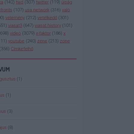
ka
(
142
)
twd
(
307
)
twitter
(
119
)
újság
fronts
(
107
)
usa network
(
316
)
való
00
)
vélemény
(
212
)
vetélkedő
(
301
)
551
)
viasat3
(
647
)
viasat history
(
101
)
698
)
videó
(
3079
)
x-faktor
(
186
)
x
111
)
youtube
(
240
)
zene
(
213
)
zone
(
356
)
Címkefelhő
ÍVUM
gusztus
(
1
)
ius
(
1
)
ius
(
3
)
jus
(
8
)