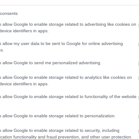
(
111
)
du
 a szinésznőt. Innen a távolból is sok sikert
shez! Mielőbb gyógyuljon meg!
consents
(
302
)
el
(
598
)
f
Válasz erre
o allow Google to enable storage related to advertising like cookies on
foci
(
17
evice identifiers in apps.
(
227
)
gr
gspot.com
2009.09.11. 14:34:52
o allow my user data to be sent to Google for online advertising
(
107
)
h
s.
t és sok erőt kívánok neki. És természetesen
(
125
)
h
(
288
)
hí
to allow Google to send me personalized advertising.
Válasz erre
homela
o allow Google to enable storage related to analytics like cookies on
house
(
evice identifiers in apps.
(
540
)
in
2009.09.11. 15:16:30
rosszb
o allow Google to enable storage related to functionality of the website
(
140
)
kr
Válasz erre
(
152
)
li
o allow Google to enable storage related to personalization.
(
140
)
m
magyar 
2009.09.11. 16:43:40
o allow Google to enable storage related to security, including
(
230
)
m
cation functionality and fraud prevention, and other user protection.