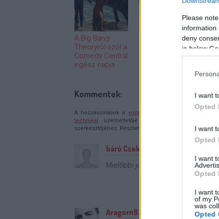
Downstream 
Please note
information 
A Big Bang
Írókat keresnek
Mázli
deny consent
Theoryról szól a
a Barátok közt-
Fakt
in below Go
Comedy Central
be
előa
egész napja
befu
Persona
Kommentek:
I want t
Opted 
A hozzászólások a
vonatkozó jogszabályok
értelmébe
technikai
üzemeltetője semmilyen felelősséget nem vá
I want t
szerkesztőjéhez. Részletek a
Felhasználási feltételekb
Opted 
báró Csekonics
I want 
Mielőbbi jobbulást neki!
Advertis
Opted 
I want t
of my P
was col
Aragorn831109
Opted 