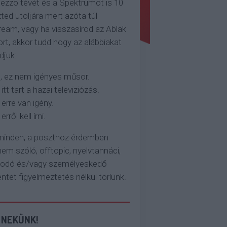
ezzo tévét és a Spektrumot is 10
ted utoljára mert azóta túl
eam, vagy ha visszasírod az Ablak
rt, akkor tudd hogy az alábbiakat
djuk:
, ez nem igényes műsor.
 itt tart a hazai televiziózás.
 erre van igény.
erről kell írni.
 minden, a poszthoz érdemben
em szóló, offtopic, nyelvtannáci,
kodó és/vagy személyeskedő
et figyelmeztetés nélkül törlünk.
 NEKÜNK!