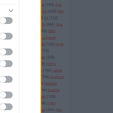
na televízió
(
1212
)
duna tv
(
169
)
dvd
őzetes
(
123
)
emmy
(
189
)
f/x
(
450
)
film
ilmmúzeum
(
903
)
film
(
338
)
fnl
(
132
)
1
)
fox
(
2048
)
fringe
(
163
)
fx
(
394
)
glee
ace klinika
(
173
)
gyász
(
206
)
HBO
bo
(
2971
)
hbo2
(
313
)
hbo comedy
imym
(
154
)
hír
(
2037
)
híradó
(
126
)
hírek
rtv
(
126
)
history channel
(
116
)
nd
(
123
)
horror
(
150
)
hősök
(
200
)
164
)
humor
(
140
)
idol
(
248
)
interjú
ternet
(
484
)
itv
(
122
)
játék
(
146
)
jóban
an
(
119
)
kasza
(
229
)
kép
(
798
)
köztévé
itika
(
618
)
lapszemle
(
169
)
lifetime
sta
(
178
)
lost
(
498
)
lóvé
(
164
)
lovetta
1
(
1692
)
m2
(
991
)
mad men
(
109
)
rádió
(
119
)
médiaipar
(
389
)
mgm
okka
(
142
)
mtv
(
1149
)
mtva
(
264
)
nbc