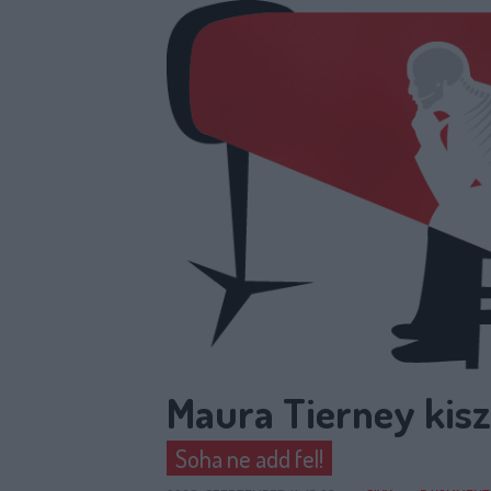
Maura Tierney kisz
Soha ne add fel!