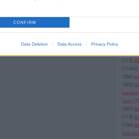
(
2137
)
n
Válasz erre
(
195
)
or
(
325
)
po
CONFIRM
rádió
(
3
j
! ‐
Belépés Facebookkal
(
225
)
re
(
2212
)
s
Data Deletion
Data Access
Privacy Policy
(
207
)
sci
(
115
)
si
(
11642
)
(
266
)
sp
(
343
)
sp
survivor
szex
(
1
(
387
)
tb
(
119
)
té
(
100
)
tn
true bl