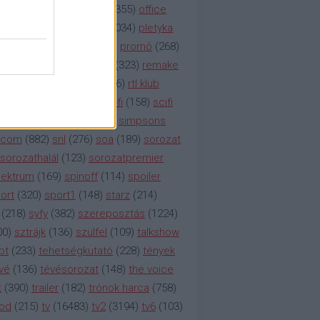
etflix
(
376
)
nézettség
(
1355
)
office
tt
(
159
)
per
(
208
)
pilot
(
1034
)
pletyka
litika
(
310
)
premier
(
135
)
promó
(
268
)
41
)
reality
(
1934
)
reklám
(
323
)
remake
tró
(
287
)
rtl
(
635
)
rtl ii
(
146
)
rtl klub
ajtóközlemény
(
116
)
sci-fi
(
158
)
scifi
 fi
(
533
)
showtime
(
794
)
simpsons
tcom
(
882
)
snl
(
276
)
soa
(
189
)
sorozat
sorozathalál
(
123
)
sorozatpremier
ektrum
(
169
)
spinoff
(
114
)
spoiler
ort
(
320
)
sport1
(
148
)
starz
(
214
)
(
218
)
syfy
(
382
)
szereposztás
(
1224
)
00
)
sztrájk
(
136
)
szülfel
(
109
)
talkshow
bt
(
233
)
tehetségkutató
(
228
)
tények
vé
(
136
)
tévésorozat
(
148
)
the voice
t
(
390
)
trailer
(
182
)
trónok harca
(
758
)
ood
(
215
)
tv
(
16483
)
tv2
(
3194
)
tv6
(
103
)