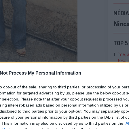
MÉDIA
Ninc
TOP 5
Íme, 
tökpu
Not Process My Personal Information
Talán
Való V
ÉG
to opt-out of the sale, sharing to third parties, or processing of your per
formation for targeted advertising by us, please use the below opt-out s
Cicci
r selection. Please note that after your opt-out request is processed y
kenta
eing interest-based ads based on personal information utilized by us or
disclosed to third parties prior to your opt-out. You may separately opt-
losure of your personal information by third parties on the IAB’s list of
Nézze
. This information may also be disclosed by us to third parties on the
IA
nálunk