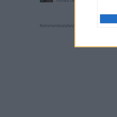
Rohadt rák... Remélem felépül.
Kommentezéshez
lépj be
, vagy
regisztrál