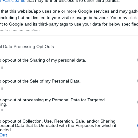
Participants
that may further disclose it to other third parties.
 that this website/app uses one or more Google services and may gath
A Pum
including but not limited to your visit or usage behaviour. You may click 
mögöt
, ha az X-
Amerikai
Zsinórban a
 to Google and its third-party tags to use your data for below specifi
or nyertese
legnagyobb
második Trónok
ogle consent section.
dóként is
szupermarkethálózata
harca-rész is
t
is beszáll a
kiszivárgott
KULC
sorozatbizniszbe
l Data Processing Opt Outs
24
(
312
)
o opt-out of the Sharing of my personal data.
amazon
In
(
217
)
ax
n felhasználói tartalomnak minősülnek, értük a
szolgáltatás
llal, azokat nem ellenőrzi. Kifogás esetén forduljon a blog
baroms
o opt-out of the Sale of my Personal Data.
en
és az
adatvédelmi tájékoztatóban
.
beszól
In
2009.09.11. 13:05:11
(
320
)
br
to opt-out of processing my Personal Data for Targeted
(
512
)
b
ing.
In
(
108
)
c
Válasz erre
cool
(
3
o opt-out of Collection, Use, Retention, Sale, and/or Sharing
ersonal Data that Is Unrelated with the Purposes for which it
(
237
)
díj
lected.
2009.09.11. 14:33:26
Out
channel