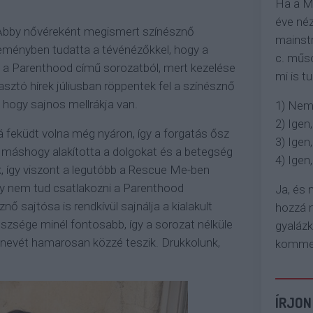
Ha a M
éve néz
 Abby nővéreként megismert színésznő
mainstr
leményben tudatta a tévénézőkkel, hogy a
c. műso
ll a Parenthood című sorozatból, mert kezelése
mi is tu
gasztó hírek júliusban röppentek fel a színésznő
, hogy sajnos mellrákja van.
1) Nem
2) Igen,
lá feküdt volna még nyáron, így a forgatás ősz
3) Igen,
 máshogy alakította a dolgokat és a betegség
4) Igen, 
 így viszont a legutóbb a Rescue Me-ben
y nem tud csatlakozni a Parenthood
Ja, és
ő sajtósa is rendkívül sajnálja a kialakult
hozzá n
szsége minél fontosabb, így a sorozat nélküle
gyaláz
ő nevét hamarosan közzé teszik. Drukkolunk,
komment
ÍRJON