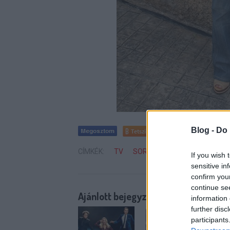
Blog -
Do 
Tetszik
0
CÍMKÉK:
TV
SOROZAT
NBC
BETEGS
If you wish 
sensitive in
confirm you
continue se
Ajánlott bejegyzések:
information 
further disc
participants