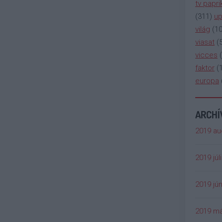
tv papri
(
311
)
up
világ
(
1
viasat
(
vicces
(
faktor
(
europa
ARCH
2019 au
2019 júl
2019 jún
2019 má