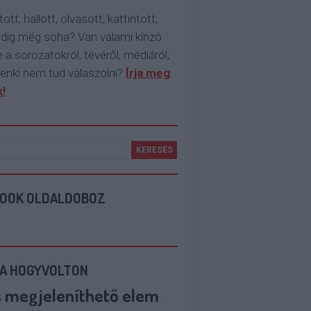
tott, hallott, olvasott, kattintott,
ddig még soha? Van valami kínzó
 a sorozatokról, tévéről, médiáról,
enki nem tud válaszolni?
Írja meg
!
BOOK OLDALDOBOZ
 A HOGYVOLTON
s megjeleníthető elem