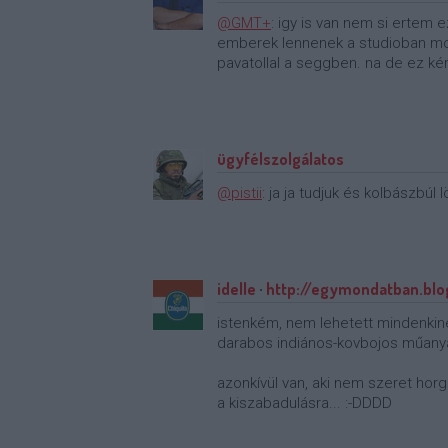
@GMT+
: igy is van nem si ertem 
emberek lennenek a studioban mon
pavatollal a seggben. na de ez ké
ügyfélszolgálatos
@pistii
: ja ja tudjuk és kolbászbúl
idelle
·
http://egymondatban.blo
istenkém, nem lehetett mindenkin
darabos indiános-kovbojos műany
azonkívül van, aki nem szeret horg
a kiszabadulásra... :-DDDD