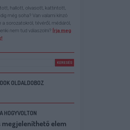
tott, hallott, olvasott, kattintott,
ddig még soha? Van valami kínzó
 a sorozatokról, tévéről, médiáról,
enki nem tud válaszolni?
Írja meg
!
BOOK OLDALDOBOZ
 A HOGYVOLTON
s megjeleníthető elem