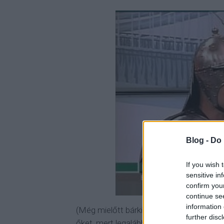
Blog -
Do 
If you wish 
sensitive in
confirm you
continue se
information 
(Még mielőtt bárki is félreértené, semmi
further disc
őket, mert legalább a valóságban is lehe