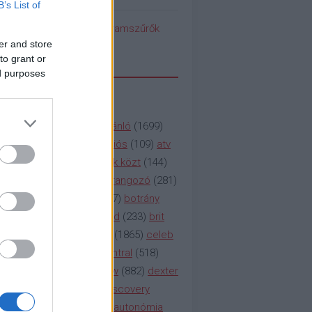
B’s List of
pedék benéz az Instagramszűrők
ti rögvalóságba
er and store
to grant or
ed purposes
SSZAVAK
a&e
(
133
)
abc
(
1958
)
ajánló
(
1699
)
(
112
)
amc
(
913
)
animációs
(
109
)
atv
n
(
531
)
baki
(
261
)
barátok közt
(
144
)
ág
(
130
)
bbc
(
403
)
beharangozó
(
281
)
(
314
)
blikk
(
338
)
bors
(
267
)
botrány
eaking
(
124
)
breaking bad
(
233
)
brit
sg
(
258
)
bulvár
(
995
)
cbs
(
1865
)
celeb
inemax
(
706
)
comedy central
(
518
)
58
)
csaj
(
177
)
csi
(
159
)
cw
(
882
)
dexter
(
247
)
discovery
(
249
)
discovery
(
111
)
doku
(
127
)
duna ii autonómia