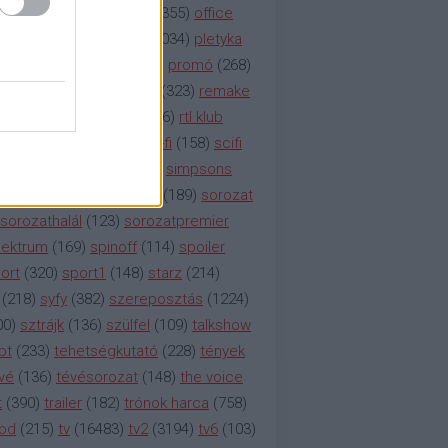
etflix
(
376
)
nézettség
(
1355
)
office
tt
(
159
)
per
(
208
)
pilot
(
1034
)
pletyka
litika
(
310
)
premier
(
135
)
promó
(
268
)
41
)
reality
(
1934
)
reklám
(
323
)
remake
tró
(
287
)
rtl
(
635
)
rtl ii
(
146
)
rtl klub
ajtóközlemény
(
116
)
sci-fi
(
158
)
scifi
 fi
(
533
)
showtime
(
794
)
simpsons
tcom
(
882
)
snl
(
276
)
soa
(
189
)
sorozat
sorozathalál
(
123
)
sorozatpremier
ektrum
(
169
)
spinoff
(
114
)
spoiler
ort
(
320
)
sport1
(
148
)
starz
(
214
)
(
218
)
syfy
(
382
)
szereposztás
(
1224
)
00
)
sztrájk
(
136
)
szülfel
(
109
)
talkshow
bt
(
233
)
tehetségkutató
(
228
)
tények
vé
(
136
)
tévésorozat
(
148
)
the voice
t
(
390
)
trailer
(
182
)
trónok harca
(
758
)
ood
(
215
)
tv
(
16483
)
tv2
(
3194
)
tv6
(
103
)