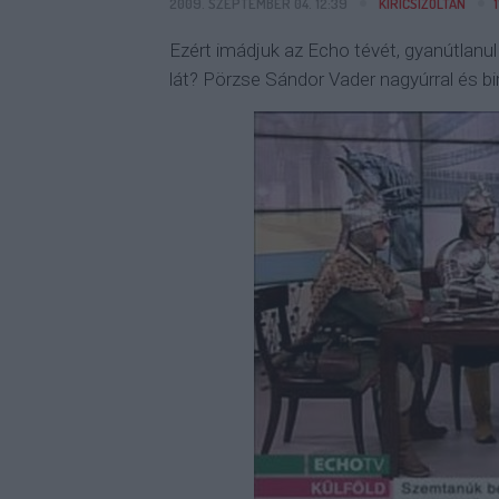
2009. SZEPTEMBER 04. 12:39
KIRICSIZOLTAN
Ezért imádjuk az Echo tévét, gyanútlanu
lát? Pörzse Sándor Vader nagyúrral és 