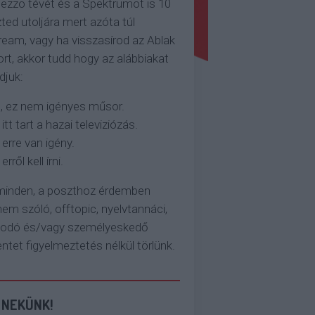
ezzo tévét és a Spektrumot is 10
ted utoljára mert azóta túl
eam, vagy ha visszasírod az Ablak
rt, akkor tudd hogy az alábbiakat
djuk:
, ez nem igényes műsor.
 itt tart a hazai televiziózás.
 erre van igény.
erről kell írni.
 minden, a poszthoz érdemben
em szóló, offtopic, nyelvtannáci,
kodó és/vagy személyeskedő
et figyelmeztetés nélkül törlünk.
 NEKÜNK!