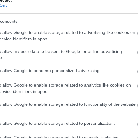
változik a
Out
(
111
)
du
nemzetközi
(
302
)
el
televíziózás
consents
(
598
)
f
foci
(
17
o allow Google to enable storage related to advertising like cookies on
(
227
)
gr
evice identifiers in apps.
n felhasználói tartalomnak minősülnek, értük a
szolgáltatás
llal, azokat nem ellenőrzi. Kifogás esetén forduljon a blog
(
107
)
h
en
és az
adatvédelmi tájékoztatóban
.
o allow my user data to be sent to Google for online advertising
(
125
)
h
s.
(
288
)
hí
(174)
homela
to allow Google to send me personalized advertising.
house
(
2009.09.04. 16:02:16
o allow Google to enable storage related to analytics like cookies on
(
540
)
in
evice identifiers in apps.
rosszb
z*r napom lett volna az biztos. Potyogtak a
(
140
)
kr
o allow Google to enable storage related to functionality of the website
(
152
)
li
(
140
)
m
o allow Google to enable storage related to personalization.
magyar 
Válasz erre
(
230
)
m
o allow Google to enable storage related to security, including