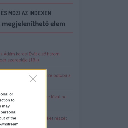
 ÉS MOZI AZ INDEXEN
s megjeleníthető elem
az Ádám keresi Évát első három,
cér szereplője (18+)
 még soha nem volt ennyire ostoba a
ilág
sonal or
olina (még) nem dugott se lóval, se
ection to
urral
ou may
 personal
out of the
 meg a Pumpedék első két részét
 downstream
!