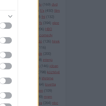
na televízió
(
1212
)
duna tv
(
169
)
dvd
őzetes
(
123
)
emmy
(
189
)
f/x
(
450
)
film
ilmmúzeum
(
903
)
film
(
338
)
fnl
(
132
)
1
)
fox
(
2048
)
fringe
(
163
)
fx
(
394
)
glee
ace klinika
(
173
)
gyász
(
206
)
HBO
bo
(
2971
)
hbo2
(
313
)
hbo comedy
imym
(
154
)
hír
(
2037
)
híradó
(
126
)
hírek
rtv
(
126
)
history channel
(
116
)
nd
(
123
)
horror
(
150
)
hősök
(
200
)
164
)
humor
(
140
)
idol
(
248
)
interjú
ternet
(
484
)
itv
(
122
)
játék
(
146
)
jóban
an
(
119
)
kasza
(
229
)
kép
(
798
)
köztévé
itika
(
618
)
lapszemle
(
169
)
lifetime
sta
(
178
)
lost
(
498
)
lóvé
(
164
)
lovetta
1
(
1692
)
m2
(
991
)
mad men
(
109
)
rádió
(
119
)
médiaipar
(
389
)
mgm
okka
(
142
)
mtv
(
1149
)
mtva
(
264
)
nbc