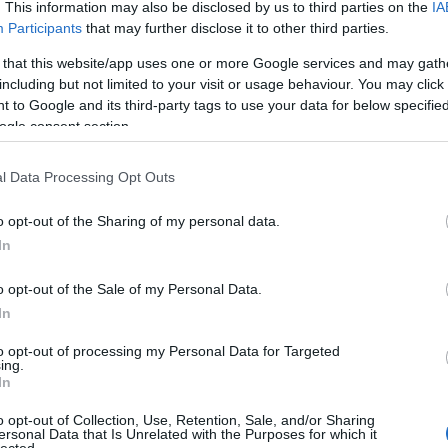
. This information may also be disclosed by us to third parties on the
IA
egy pici Monthy Python-os hangulat, hogy teljes
Participants
that may further disclose it to other third parties.
A Pum
 Teljes videó
megtekinthető itt
.)
mögöt
 that this website/app uses one or more Google services and may gath
including but not limited to your visit or usage behaviour. You may click 
 to Google and its third-party tags to use your data for below specifi
ogle consent section.
KULC
l Data Processing Opt Outs
24
(
312
)
amazon
o opt-out of the Sharing of my personal data.
(
217
)
ax
In
baroms
beszól
o opt-out of the Sale of my Personal Data.
(
320
)
br
In
(
512
)
b
to opt-out of processing my Personal Data for Targeted
(
108
)
c
ing.
, mi?
A monte-carlói
Egy zombi
In
cool
(
3
kaszezon,
tévéfesztivál
mindent
? Muhaha!
mezőnye
megváltoztat?
(
237
)
díj
o opt-out of Collection, Use, Retention, Sale, and/or Sharing
tűpontosan
ersonal Data that Is Unrelated with the Purposes for which it
channel
mutatja, hogyan
lected.