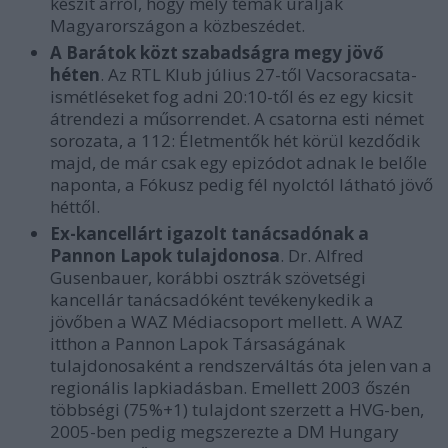
készít arról, hogy mely témák uralják
Magyarországon a közbeszédet.
A Barátok közt szabadságra megy jövő
héten
. Az RTL Klub július 27-től Vacsoracsata-
ismétléseket fog adni 20:10-től és ez egy kicsit
átrendezi a műsorrendet. A csatorna esti német
sorozata, a 112: Életmentők hét körül kezdődik
majd, de már csak egy epizódot adnak le belőle
naponta, a Fókusz pedig fél nyolctól látható jövő
héttől.
Ex-kancellárt igazolt tanácsadónak a
Pannon Lapok tulajdonosa
. Dr. Alfred
Gusenbauer, korábbi osztrák szövetségi
kancellár tanácsadóként tevékenykedik a
jövőben a WAZ Médiacsoport mellett. A WAZ
itthon a Pannon Lapok Társaságának
tulajdonosaként a rendszerváltás óta jelen van a
regionális lapkiadásban. Emellett 2003 őszén
többségi (75%+1) tulajdont szerzett a HVG-ben,
2005-ben pedig megszerezte a DM Hungary