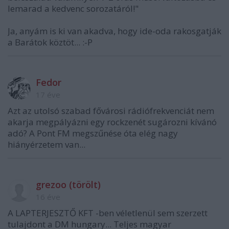
lemarad a kedvenc sorozatáról!"
Ja, anyám is ki van akadva, hogy ide-oda rakosgatják
a Barátok köztöt... :-P
Fedor
17 éve
Azt az utolsó szabad fővárosi rádiófrekvenciát nem
akarja megpályázni egy rockzenét sugározni kívánó
adó? A Pont FM megszűnése óta elég nagy
hiányérzetem van...
grezoo (törölt)
16 éve
A LAPTERJESZTŐ KFT -ben véletlenül sem szerzett
tulajdont a DM hungary... Teljes magyar