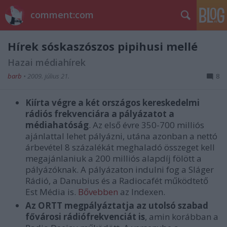
comment:com
Hírek sóskaszószos pipihusi mellé
Hazai médiahírek
barb
•
2009. július 21.
8
Kiírta végre a két országos kereskedelmi
rádiós frekvenciára a pályázatot a
médiahatóság
. Az első évre 350-700 milliós
ajánlattal lehet pályázni, utána azonban a nettó
árbevétel 8 százalékát meghaladó összeget kell
megajánlaniuk a 200 milliós alapdíj fölött a
pályázóknak. A pályázaton indulni fog a Sláger
Rádió, a Danubius és a Radiocafét működtető
Est Média is.
Bővebben
az Indexen.
Az ORTT megpályáztatja az utolsó szabad
fővárosi rádiófrekvenciát is
, amin korábban a