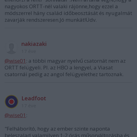
nagyokos ORTT-nél valaki rájönne,hogy ezzel a
módszerrel hány család időbeosztását és nyugalmát
zavarják rendszeresen.Jó munkát!Üdv.
nakiazaki
17 éve
@wise01
: a többi magyar nyelvű csatornát nem az
ORTT felügyeli. Pl. az HBO a lengyel, a Viasat
csatornái pedig az angol felügyelethez tartoznak.
Leadfoot
17 éve
@wise01
:
"Felháborító, hogy az ember szinte naponta
beleszalad valamilyen 1-2 órás műsorváltozásba és