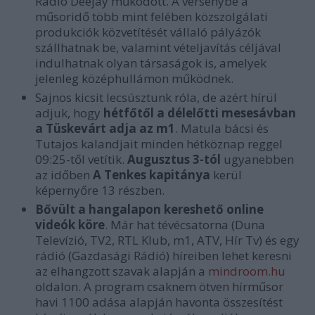
Radio Deejay működött. A versenybe a
műsoridő több mint felében közszolgálati
produkciók közvetítését vállaló pályázók
szállhatnak be, valamint vételjavítás céljával
indulhatnak olyan társaságok is, amelyek
jelenleg középhullámon működnek.
Sajnos kicsit lecsúsztunk róla, de azért hírül
adjuk, hogy
hétfőtől a délelőtti mesesávban
a Tüskevárt adja az m1
. Matula bácsi és
Tutajos kalandjait minden hétköznap reggel
09:25-től vetítik.
Augusztus 3-tól
ugyanebben
az időben
A Tenkes kapitánya
kerül
képernyőre 13 részben.
Bővült a hangalapon kereshető online
videók köre
. Már hat tévécsatorna (Duna
Televízió, TV2, RTL Klub, m1, ATV, Hír Tv) és egy
rádió (Gazdasági Rádió) híreiben lehet keresni
az elhangzott szavak alapján a
mindroom.hu
oldalon. A program csaknem ötven hírműsor
havi 1100 adása alapján havonta összesítést