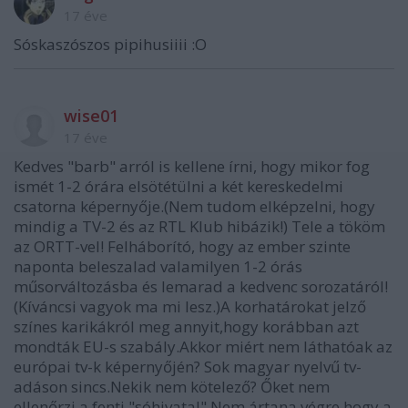
17 éve
Sóskaszószos pipihusiiii :O
wise01
17 éve
Kedves "barb" arról is kellene írni, hogy mikor fog
ismét 1-2 órára elsötétülni a két kereskedelmi
csatorna képernyője.(Nem tudom elképzelni, hogy
mindig a TV-2 és az RTL Klub hibázik!) Tele a tököm
az ORTT-vel! Felháborító, hogy az ember szinte
naponta beleszalad valamilyen 1-2 órás
műsorváltozásba és lemarad a kedvenc sorozatáról!
(Kíváncsi vagyok ma mi lesz.)A korhatárokat jelző
színes karikákról meg annyit,hogy korábban azt
mondták EU-s szabály.Akkor miért nem láthatóak az
európai tv-k képernyőjén? Sok magyar nyelvű tv-
adáson sincs.Nekik nem kötelező? Őket nem
ellenőrzi a fenti "sóhivatal".Nem ártana végre,hogy a