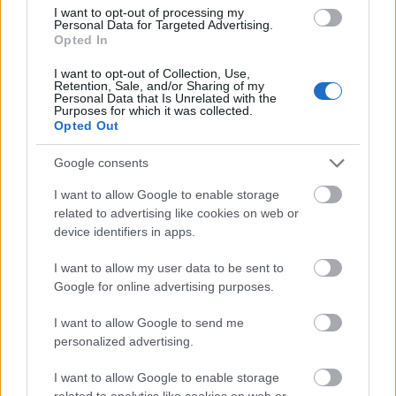
I want to opt-out of processing my
A Disney konkrétan beviszi a Star Wars
Personal Data for Targeted Advertising.
Opted In
mozit a tévébe
I want to opt-out of Collection, Use,
Retention, Sale, and/or Sharing of my
Personal Data that Is Unrelated with the
Purposes for which it was collected.
Opted Out
Szólj hozzá!
A hozzászóláshoz be kell lépned!
Google consents
I want to allow Google to enable storage
related to advertising like cookies on web or
device identifiers in apps.
I want to allow my user data to be sent to
Google for online advertising purposes.
I want to allow Google to send me
personalized advertising.
VAGY
I want to allow Google to enable storage
related to analytics like cookies on web or