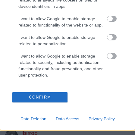
device identifiers in apps.
I want to allow Google to enable storage
nyomasek_bobo
related to functionality of the website or app.
17 éve
I want to allow Google to enable storage
Nincsen nyár Tüskevár és Tenkes kapitánya nélkül
related to personalization.
az m1-en.
I want to allow Google to enable storage
related to security, including authentication
functionality and fraud prevention, and other
nakiazaki
user protection.
17 éve
Mai hír még hogy hétfő hajnaltól az m1, ma
hajnaltól meg az m2 már az új óbudai székházból
CONFIRM
jut el hozzánk. 52 év után szűnt meg a Szabadság
téri adáslebonyolító...
Data Deletion
Data Access
Privacy Policy
Ibigoo