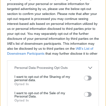
processing of your personal or sensitive information for
targeted advertising by us, please use the below opt-out
A monte-carlói tévéfesztivál mezőnye
section to confirm your selection. Please note that after your
tűpontosan mutatja, hogyan változik a
opt-out request is processed you may continue seeing
nemzetközi televíziózás
interest-based ads based on personal information utilized by
us or personal information disclosed to third parties prior to
your opt-out. You may separately opt-out of the further
disclosure of your personal information by third parties on the
Kettősen mér a Médiatanács mércéje
IAB’s list of downstream participants. This information may
also be disclosed by us to third parties on the
IAB’s List of
Downstream Participants
that may further disclose it to other
third parties.
Az RTL új műsora olyan, mint a Donnie
Please note that this website/app uses one or more Google
Brasco, mínusz lövöldözés
Personal Data Processing Opt Outs
services and may gather and store information including but
not limited to your visit or usage behaviour. You may click to
I want to opt-out of the Sharing of my
personal data.
grant or deny consent to Google and its third-party tags to
Opted In
use your data for below specified purposes in below Google
Frászt!
consent section.
I want to opt-out of the Sale of my
Personal Data.
Opted In