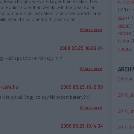
desian Ridgebacks are larger than Vizslas. The
tv papri
 a reddish color that blends with the coat color.
(
311
)
up
 color nose is an indication of another breed - or at
világ
(
1
ails should also blend with coat color.
viasat
(
Válasz erre
vicces
(
faktor
(
2009.05.25. 10:06:24
europa
 egy külön posztot erről vagy mi?
ARCH
Válasz erre
2019 au
e-cafe.hu
2009.05.25. 10:12:50
2019 júl
ik kutyával. Vagy az egy klónozott bárány? :-)
Válasz erre
2019 jún
2009.05.25. 10:14:34
2019 má