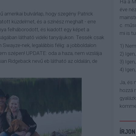
Ha a M
éve néz
tű amerikai bulvárlap, hogy szegény Patrick
mainstr
atott küzdelmet, és a színész meghalt - erre
c. műso
nya felháborodott, és kiadott egy képet a
mi is tu
aságában látható vidéki tanyájukon. Tessék csak
n Swayze-nek, legalábbis félig: a jobboldalon
1) Nem
érem szépen! UPDATE: oda a haza, nem vizslája
2) Igen,
an Ridgeback nevű eb látható az oldalán, de
3) Igen,
4) Igen, 
Ja, és
hozzá n
gyaláz
komment
ÍRJON