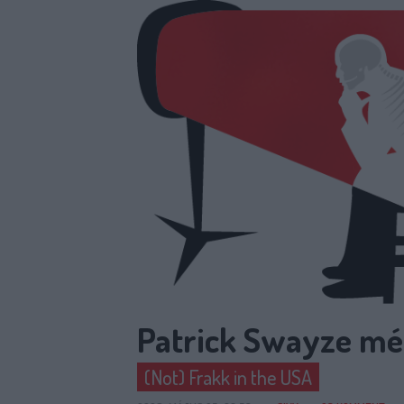
Patrick Swayze mé
(Not) Frakk in the USA