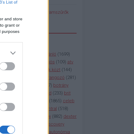
B’s List of
pedék benéz az Instagramszűrők
ti rögvalóságba
er and store
to grant or
ed purposes
SSZAVAK
a&e
(
133
)
abc
(
1958
)
ajánló
(
1699
)
(
112
)
amc
(
913
)
animációs
(
109
)
atv
n
(
531
)
baki
(
261
)
barátok közt
(
144
)
ág
(
130
)
bbc
(
403
)
beharangozó
(
281
)
(
314
)
blikk
(
338
)
bors
(
267
)
botrány
eaking
(
124
)
breaking bad
(
233
)
brit
sg
(
258
)
bulvár
(
995
)
cbs
(
1865
)
celeb
inemax
(
706
)
comedy central
(
518
)
58
)
csaj
(
177
)
csi
(
159
)
cw
(
882
)
dexter
(
247
)
discovery
(
249
)
discovery
(
111
)
doku
(
127
)
duna ii autonómia