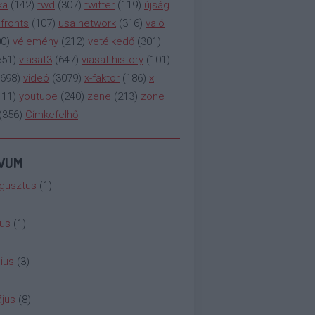
ka
(
142
)
twd
(
307
)
twitter
(
119
)
újság
fronts
(
107
)
usa network
(
316
)
való
00
)
vélemény
(
212
)
vetélkedő
(
301
)
551
)
viasat3
(
647
)
viasat history
(
101
)
698
)
videó
(
3079
)
x-faktor
(
186
)
x
111
)
youtube
(
240
)
zene
(
213
)
zone
(
356
)
Címkefelhő
ÍVUM
gusztus
(
1
)
ius
(
1
)
ius
(
3
)
jus
(
8
)