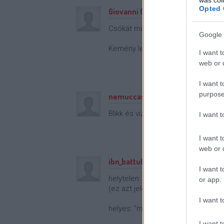
Opted 
Giovanni Gatto
·
http://dobklinika
Csókát marhára sajnálom.
Google 
Kemény lehet mint egy I gerenda. 
I want t
web or d
I want t
purpose
nemuccaszoc
Blikk és vizsla egy posztban, tény
I want 
I want t
web or d
ibn_battuta
I want t
helytelen: "magyar vizsla-tulajdono
or app.
(ez azt jelentené, hogy P.S. magya
I want t
helyes: "magyarvizsla-tulajdonos f
I want t