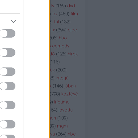
na televízió
(
1212
)
duna tv
(
169
)
dvd
őzetes
(
123
)
emmy
(
189
)
f/x
(
450
)
film
ilmmúzeum
(
903
)
film
(
338
)
fnl
(
132
)
1
)
fox
(
2048
)
fringe
(
163
)
fx
(
394
)
glee
ace klinika
(
173
)
gyász
(
206
)
hbo
HBO
(
107
)
hbo2
(
313
)
hbo comedy
imym
(
154
)
hír
(
2037
)
híradó
(
126
)
hírek
rtv
(
126
)
history channel
(
116
)
nd
(
123
)
horror
(
150
)
hősök
(
200
)
164
)
humor
(
140
)
idol
(
248
)
interjú
ternet
(
484
)
itv
(
122
)
játék
(
146
)
jóban
an
(
119
)
kasza
(
229
)
kép
(
798
)
köztévé
itika
(
618
)
lapszemle
(
169
)
lifetime
sta
(
178
)
lost
(
498
)
lóvé
(
164
)
lovetta
1
(
1692
)
m2
(
991
)
mad men
(
109
)
rádió
(
119
)
médiaipar
(
389
)
mgm
okka
(
142
)
mtv
(
1149
)
mtva
(
264
)
nbc