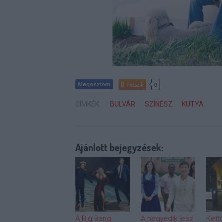
Tetszik
0
CÍMKÉK:
BULVÁR
SZÍNÉSZ
KUTYA
Ajánlott bejegyzések:
A Big Bang
A negyedik lesz
Kett