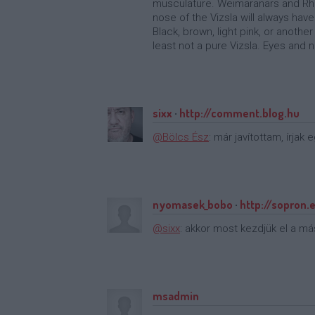
musculature. Weimaranars and Rho
nose of the Vizsla will always have
Black, brown, light pink, or another
least not a pure Vizsla. Eyes and n
sixx
·
http://comment.blog.hu
@Bölcs Ész
: már javítottam, írjak
nyomasek_bobo
·
http://sopron.
@sixx
: akkor most kezdjük el a más
msadmin