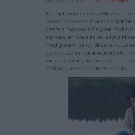
2009. MÁJUS 25. 06:53
SIXX
23
KOMMENT
Múlt héten dobta fel egy Blikk/Bors szín
Swayze szervezete feladta a rákkal folyt
persze a nagyon is élő egykori nők bálvá
sajtónak, amin neje és két kutyája társ
megfigyelni, milyen jó ízlése van kutyába
egy rövidszőrű magyar vizsla látható, k
van a színésznek, hanem egy ún. Rhodesi
ettől még persze jó embernek tartjuk.