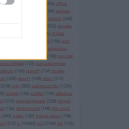
etflix
(
376
)
nézettség
(
1355
)
office
tt
(
159
)
per
(
208
)
pilot
(
1034
)
pletyka
litika
(
310
)
premier
(
135
)
promó
(
268
)
41
)
reality
(
1934
)
reklám
(
323
)
remake
tró
(
287
)
rtl
(
635
)
rtl ii
(
146
)
rtl klub
ajtóközlemény
(
116
)
sci-fi
(
158
)
scifi
 fi
(
533
)
showtime
(
794
)
simpsons
tcom
(
882
)
snl
(
276
)
soa
(
189
)
sorozat
sorozathalál
(
123
)
sorozatpremier
ektrum
(
169
)
spinoff
(
114
)
spoiler
ort
(
320
)
sport1
(
148
)
starz
(
214
)
(
218
)
syfy
(
382
)
szereposztás
(
1224
)
00
)
sztrájk
(
136
)
szülfel
(
109
)
talkshow
bt
(
233
)
tehetségkutató
(
228
)
tények
vé
(
136
)
tévésorozat
(
148
)
the voice
t
(
390
)
trailer
(
182
)
trónok harca
(
758
)
ood
(
215
)
tv
(
16483
)
tv2
(
3194
)
tv6
(
103
)