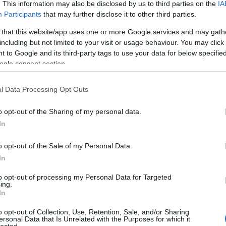
. This information may also be disclosed by us to third parties on the
IA
ennek a kutyának mintha fekete lenne az orra,
Participants
that may further disclose it to other third parties.
A Pum
mögöt
 that this website/app uses one or more Google services and may gath
Válasz erre
including but not limited to your visit or usage behaviour. You may click 
 to Google and its third-party tags to use your data for below specifi
ogle consent section.
2009.05.25. 08:57:28
KULC
átja miatt tűnik olyannak.
l Data Processing Opt Outs
24
(
312
)
Válasz erre
amazon
o opt-out of the Sharing of my personal data.
(
217
)
ax
In
baroms
2009.05.25. 09:18:59
beszól
o opt-out of the Sale of my Personal Data.
uldn't look more alive as he posed alongside wife
(
320
)
br
In
 Lucas, left, and Rhodesian Ridgeback puppy
ico last week"
(
512
)
b
to opt-out of processing my Personal Data for Targeted
(
108
)
c
ing.
In
cool
(
3
Válasz erre
(
237
)
díj
o opt-out of Collection, Use, Retention, Sale, and/or Sharing
ersonal Data that Is Unrelated with the Purposes for which it
channel
lected.