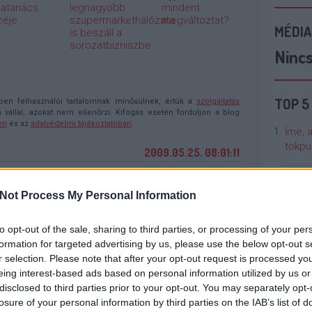
atanács
legnagyobb
mindent
céje
szupermarkethálózata
megváltoztat?
MÉDIA
is beszáll a
sorozatbizniszbe
Ninc
TOP 5
n felhasználói tartalomnak minősülnek, értük a
szolgáltatás
llal, azokat nem ellenőrzi. Kifogás esetén forduljon a blog
en
és az
adatvédelmi tájékoztatóban
.
Íme, 
tökpu
2009.05.25. 08:01:11
Talán
Not Process My Personal Information
Való V
 P. S. küzd a rákkal és a bulvárlapokkal, és nem
to opt-out of the sale, sharing to third parties, or processing of your per
slája van.
Cicci
formation for targeted advertising by us, please use the below opt-out s
kenta
Válasz erre
r selection. Please note that after your opt-out request is processed y
eing interest-based ads based on personal information utilized by us or
disclosed to third parties prior to your opt-out. You may separately opt-
Nézze
2009.05.25. 08:51:02
losure of your personal information by third parties on the IAB’s list of
nálunk