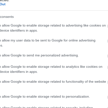
Out
(
111
)
du
.blog.hu
2009.05.25. 09:33:25
(
302
)
el
consents
(
598
)
f
foci
(
17
én már rég leadtam volna dreszt.
o allow Google to enable storage related to advertising like cookies on
(
227
)
gr
evice identifiers in apps.
Válasz erre
(
2971
)
o allow my user data to be sent to Google for online advertising
(
125
)
h
s.
2009.05.25. 09:41:01
(
288
)
hí
homela
leg kizárt, hogy meghaljon.
to allow Google to send me personalized advertising.
house
(
Válasz erre
o allow Google to enable storage related to analytics like cookies on
(
540
)
in
evice identifiers in apps.
rosszb
2009.05.25. 09:53:00
(
140
)
kr
o allow Google to enable storage related to functionality of the website
(
152
)
li
s filmsztár"
r nemzetiségű, mellesleg vizslája van)
(
140
)
m
o allow Google to enable storage related to personalization.
magyar 
ilmsztár"
(
230
)
m
o allow Google to enable storage related to security, including