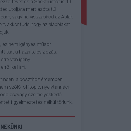
ezzo tévét és a Spektrumot is 10
ted utoljára mert azóta túl
eam, vagy ha visszasírod az Ablak
rt, akkor tudd hogy az alábbiakat
djuk:
, ez nem igényes műsor.
 itt tart a hazai televiziózás.
 erre van igény.
erről kell írni.
 minden, a poszthoz érdemben
em szóló, offtopic, nyelvtannáci,
kodó és/vagy személyeskedő
et figyelmeztetés nélkül törlünk.
 NEKÜNK!