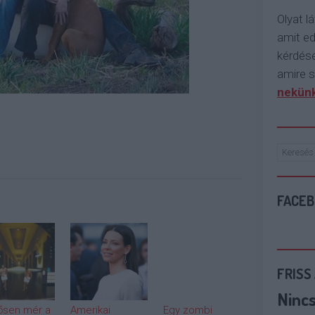
Olyat lá
amit e
kérdése
amire s
nekünk
FACE
FRISS
Ninc
ősen mér a
Amerikai
Egy zombi