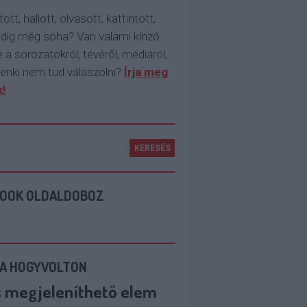
tott, hallott, olvasott, kattintott,
ddig még soha? Van valami kínzó
 a sorozatokról, tévéről, médiáról,
enki nem tud válaszolni?
Írja meg
!
BOOK OLDALDOBOZ
 A HOGYVOLTON
s megjeleníthető elem