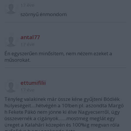
17 éve
szörnyű énmondom
antal77
17 éve
Én egyszerűen minősítem, nem nézem ezeket a
műsorokat.
ettumifilii
17 éve
Tényleg valakinek már össze kéne gyűjteni Bódiék
hülyeségeit....hétvégén a 10!ben pl. aszondta Margó
h Fekete Pákó nem jönne ki élve Nagyecserről, úgy
összevernék a cigányok.......mostmeg meglát egy
üreget a Kalahári közepén és 100%ig megvan róla