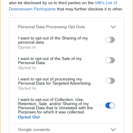
Szólj hozzá!
also be disclosed by us to third parties on the
IAB’s List of
Downstream Participants
that may further disclose it to other
A hozzászóláshoz be kell lépned!
third parties.
Please note that this website/app uses one or more Google
Personal Data Processing Opt Outs
services and may gather and store information including but
not limited to your visit or usage behaviour. You may click to
I want to opt-out of the Sharing of my
personal data.
grant or deny consent to Google and its third-party tags to
Opted In
use your data for below specified purposes in below Google
consent section.
I want to opt-out of the Sale of my
Personal Data.
Opted In
VAGY
I want to opt-out of processing my
Personal Data for Targeted Advertising.
Opted In
I want to opt-out of Collection, Use,
Retention, Sale, and/or Sharing of my
Personal Data that Is Unrelated with the
Purposes for which it was collected.
Megdobbent
Opted Out
17 éve
"Mi inkább továbbra is azt firtatjuk rögeszmésen,
Google consents