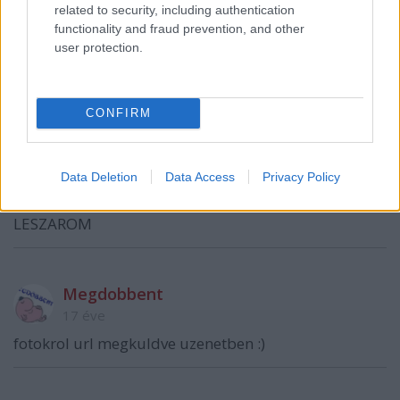
related to security, including authentication
functionality and fraud prevention, and other
user protection.
kiricsizoltan
17 éve
milyen cigi volt ez? erre nem is emlékszem.
CONFIRM
helomi
Data Deletion
Data Access
Privacy Policy
17 éve
LESZAROM
Megdobbent
17 éve
fotokrol url megkuldve uzenetben :)