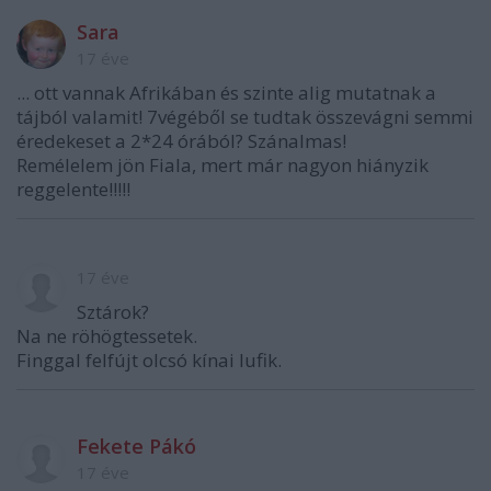
Sara
17 éve
... ott vannak Afrikában és szinte alig mutatnak a
tájból valamit! 7végéből se tudtak összevágni semmi
éredekeset a 2*24 órából? Szánalmas!
Remélelem jön Fiala, mert már nagyon hiányzik
reggelente!!!!!
17 éve
Sztárok?
Na ne röhögtessetek.
Finggal felfújt olcsó kínai lufik.
Fekete Pákó
17 éve