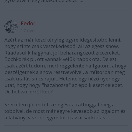
győződve h egy anakonda ásta......
Fedor
17 éve
Azért az már kezd tényleg egyre idegesítőbb lenni,
hogy szinte csak veszekedésből áll az egész show.
Ráadásul kihagynak jól beharangozott ziccereket.
Bochkorék pl. ott vannak velük napok óta. De ezt
csak azért tudom, mert reggelente hallgatom, ahogy
beszélgetnek a show résztvevőivel, a műsorban még
csak utalás sincs rájuk. Hetente egy néző nyer egy
utat, hogy hogy "hazahozza" az épp kiesett celebet.
De hol van erről kép?
Szerintem jól indult az egész a raftinggal meg a
többivel, de most már egyre kevesebb az izgalom és
a látvány, viszont egyre több az acsarkodás.