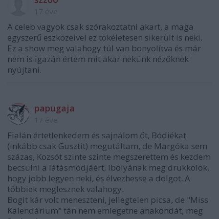
17 éve
A celeb vagyok csak szórakoztatni akart, a maga
egyszerű eszközeivel ez tökéletesen sikerült is neki.
Ez a show meg valahogy túl van bonyolítva és már
nem is igazán értem mit akar nekünk nézőknek
nyújtani.
papugaja
17 éve
Fialán értetlenkedem és sajnálom őt, Bódiékat
(inkább csak Gusztit) megutáltam, de Margóka sem
százas, Kozsót szinte szinte megszerettem és kezdem
becsülni a látásmódjáért, Ibolyának meg drukkolok,
hogy jobb legyen neki, és élvezhesse a dolgot. A
többiek meglesznek valahogy.
Bogit kár volt meneszteni, jellegtelen picsa, de "Miss
Kalendárium" tán nem emlegetne anakondát, meg