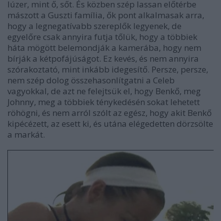
lúzer, mint ő, sőt. És közben szép lassan előtérbe
mászott a Guszti família, ők pont alkalmasak arra,
hogy a legnegatívabb szereplők legyenek, de
egyelőre csak annyira futja tőlük, hogy a többiek
háta mögött belemondják a kamerába, hogy nem
bírják a kétpofájúságot. Ez kevés, és nem annyira
szórakoztató, mint inkább idegesítő. Persze, persze,
nem szép dolog összehasonlítgatni a Celeb
vagyokkal, de azt ne felejtsük el, hogy Benkő, meg
Johnny, meg a többiek ténykedésén sokat lehetett
röhögni, és nem arról szólt az egész, hogy akit Benkő
kipécézett, az esett ki, és utána elégedetten dörzsölte
a markát.