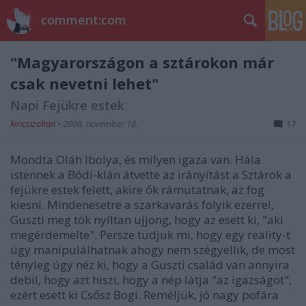
comment:com
"Magyarországon a sztárokon már
csak nevetni lehet"
Napi Fejükre estek
kiricsizoltan
•
2008. november 18.
17
Mondta Oláh Ibolya, és milyen igaza van. Hála
istennek a Bódi-klán átvette az irányítást a Sztárok a
fejükre estek felett, akire ők rámutatnak, az fog
kiesni. Mindenesetre a szarkavarás folyik ezerrel,
Guszti meg tök nyíltan ujjong, hogy az esett ki, "aki
megérdemelte". Persze tudjuk mi, hogy egy reality-t
úgy manipulálhatnak ahogy nem szégyellik, de most
tényleg úgy néz ki, hogy a Guszti család van annyira
debil, hogy azt hiszi, hogy a nép látja "az igazságot",
ezért esett ki Csősz Bogi. Reméljük, jó nagy pofára