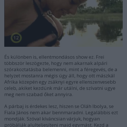
És különben is, ellentmondásos show ez. Frei
többször leszögezte, hogy nem akarnak alpári
szórakoztatásba belemenni, mint a féregevés, de a
helyzet mostanra mégis úgy áll, hogy ott mászkál
Afrika közepén egy zsáknyi egyre ellenszenvesebb
celeb, akiket kezdünk már utálni, de szívatni ugye
meg nem szabad őket annyira.
A párbaj is érdekes lesz, hiszen se Oláh Ibolya, se
Fiala János nem akar bennmaradni. Legalábbis ezt
mondják. Szóval kíváncsian várjuk, hogyan
próbálják alulteljesíteni majd egymást. Kezd a