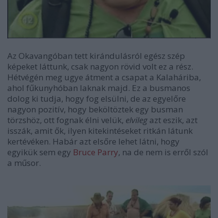
Az Okavangóban tett kirándulásról egész szép
képeket láttunk, csak nagyon rövid volt ez a rész.
Hétvégén meg ugye átment a csapat a Kalaháriba,
ahol fűkunyhóban laknak majd. Ez a busmanos
dolog ki tudja, hogy fog elsülni, de az egyelőre
nagyon pozitív, hogy beköltöztek egy busman
törzshöz, ott fognak élni velük,
elvileg
azt eszik, azt
isszák, amit ők, ilyen kitekintéseket ritkán látunk
kertévéken. Habár azt elsőre lehet látni, hogy
egyikük sem egy
Bruce Parry
, na de nem is erről szól
a műsor.