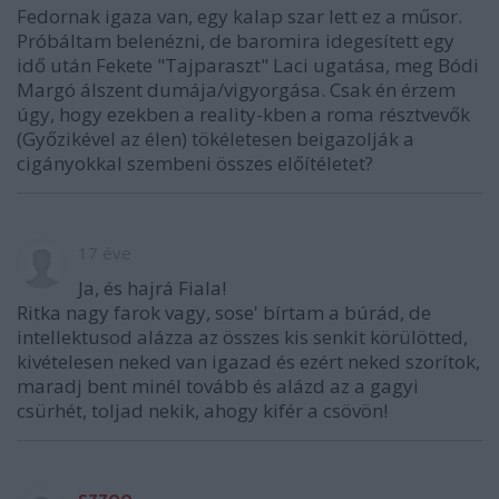
Fedornak igaza van, egy kalap szar lett ez a műsor.
Próbáltam belenézni, de baromira idegesített egy
idő után Fekete "Tajparaszt" Laci ugatása, meg Bódi
Margó álszent dumája/vigyorgása. Csak én érzem
úgy, hogy ezekben a reality-kben a roma résztvevők
(Győzikével az élen) tökéletesen beigazolják a
cigányokkal szembeni összes előítéletet?
17 éve
Ja, és hajrá Fiala!
Ritka nagy farok vagy, sose' bírtam a búrád, de
intellektusod alázza az összes kis senkit körülötted,
kivételesen neked van igazad és ezért neked szorítok,
maradj bent minél tovább és alázd az a gagyi
csürhét, toljad nekik, ahogy kifér a csövön!
szzoo