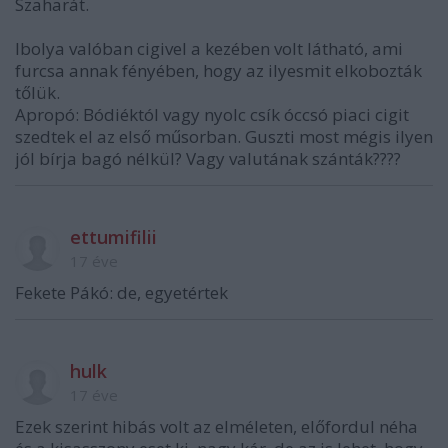
Szaharát.
Ibolya valóban cigivel a kezében volt látható, ami
furcsa annak fényében, hogy az ilyesmit elkobozták
tőlük.
Apropó: Bódiéktól vagy nyolc csík óccsó piaci cigit
szedtek el az első műsorban. Guszti most mégis ilyen
jól bírja bagó nélkül? Vagy valutának szánták????
ettumifilii
17 éve
Fekete Pákó: de, egyetértek
hulk
17 éve
Ezek szerint hibás volt az elméleten, előfordul néha