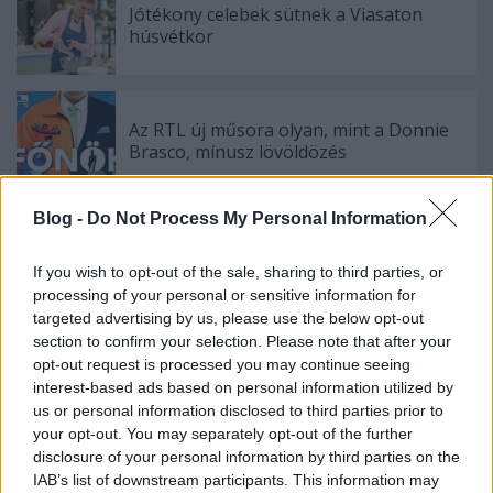
Jótékony celebek sütnek a Viasaton
húsvétkor
Az RTL új műsora olyan, mint a Donnie
Brasco, mínusz lövöldözés
Blog -
Do Not Process My Personal Information
Sterling K. Brown beszáll a The
Marvelous Mrs. Maiselbe
If you wish to opt-out of the sale, sharing to third parties, or
processing of your personal or sensitive information for
targeted advertising by us, please use the below opt-out
section to confirm your selection. Please note that after your
A Disney konkrétan beviszi a Star Wars
opt-out request is processed you may continue seeing
mozit a tévébe
interest-based ads based on personal information utilized by
us or personal information disclosed to third parties prior to
your opt-out. You may separately opt-out of the further
disclosure of your personal information by third parties on the
IAB’s list of downstream participants. This information may