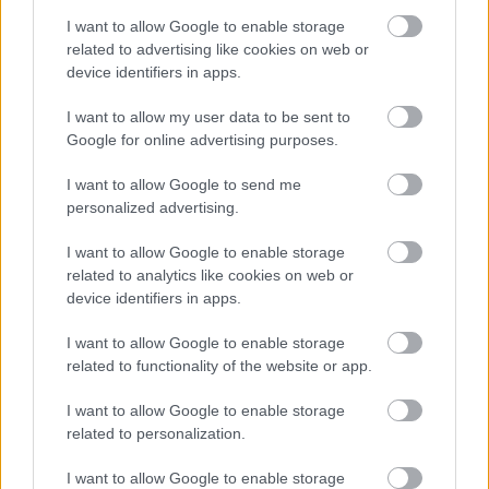
hogy Frei Tamás szerint ki az, aki a bentmaradtak
I want to allow Google to enable storage
közül alkalmas a jótékonysági nagykövet tisztre."
related to advertising like cookies on web or
Weh, ezt is innen hallom eloszor, es mekkora cim ez
device identifiers in apps.
vegulis :>
Najo, szanalmas fekvo hajlektalanba nem tudok
I want to allow my user data to be sent to
meggyozodessel rugdosni.
Google for online advertising purposes.
Az egyetlen ertkelheto szamomra tegnap az volt,
hogy a bodimargo vagy kifaszom felfedezte, hogy
I want to allow Google to send me
bizony a vizes ruhat ott is kiteregetik, hogy
personalized advertising.
megszaradjon, es a ciganysorra asszocialt.
Hubazzeg, ezert oda kellett menni.
I want to allow Google to enable storage
related to analytics like cookies on web or
device identifiers in apps.
Weh, nem tudok megbaratkozni meg mindig vele,
pedig eskuszom: tegnap az egesz szart vegigneztem
I want to allow Google to enable storage
(hallgattam inkabb).
related to functionality of the website or app.
No, talan ma lesz valami.
I want to allow Google to enable storage
related to personalization.
Telleg kell kep tegnaprol a lobalt cigirol, amire
razoomolt a kamera? :> Vagy ez mar lejatszott? :(
I want to allow Google to enable storage