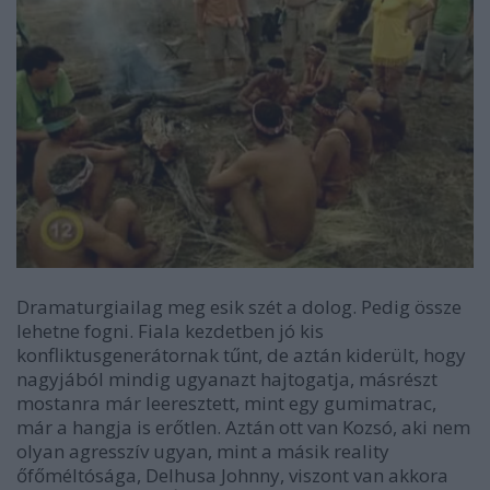
Dramaturgiailag meg esik szét a dolog. Pedig össze
lehetne fogni. Fiala kezdetben jó kis
konfliktusgenerátornak tűnt, de aztán kiderült, hogy
nagyjából mindig ugyanazt hajtogatja, másrészt
mostanra már leeresztett, mint egy gumimatrac,
már a hangja is erőtlen. Aztán ott van Kozsó, aki nem
olyan agresszív ugyan, mint a másik reality
őfőméltósága, Delhusa Johnny, viszont van akkora