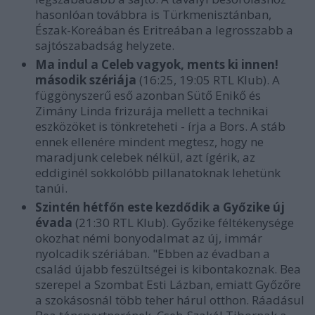
hasonlóan továbbra is Türkmenisztánban,
Észak-Koreában és Eritreában a legrosszabb a
sajtószabadság helyzete.
Ma indul a Celeb vagyok, ments ki innen!
második szériája
(16:25, 19:05 RTL Klub). A
függönyszerű eső azonban Sütő Enikő és
Zimány Linda frizurája mellett a technikai
eszközöket is tönkreteheti - írja a Bors. A stáb
ennek ellenére mindent megtesz, hogy ne
maradjunk celebek nélkül, azt ígérik, az
eddiginél sokkolóbb pillanatoknak lehetünk
tanúi.
Szintén hétfőn este kezdődik a Győzike új
évada
(21:30 RTL Klub). Győzike féltékenysége
okozhat némi bonyodalmat az új, immár
nyolcadik szériában. "Ebben az évadban a
család újabb feszültségei is kibontakoznak. Bea
szerepel a Szombat Esti Lázban, emiatt Győzőre
a szokásosnál több teher hárul otthon. Ráadásul