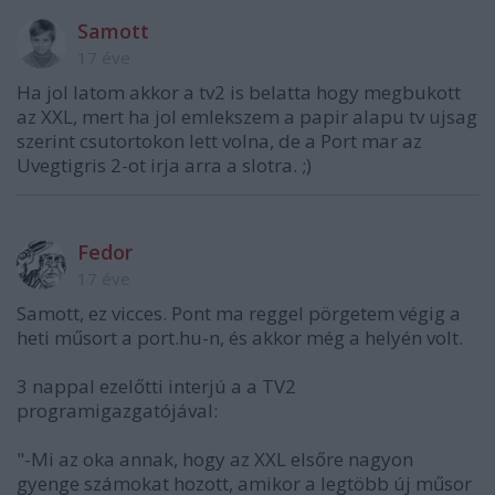
Samott
17 éve
Ha jol latom akkor a tv2 is belatta hogy megbukott
az XXL, mert ha jol emlekszem a papir alapu tv ujsag
szerint csutortokon lett volna, de a Port mar az
Uvegtigris 2-ot irja arra a slotra. ;)
Fedor
17 éve
Samott, ez vicces. Pont ma reggel pörgetem végig a
heti műsort a port.hu-n, és akkor még a helyén volt.
3 nappal ezelőtti interjú a a TV2
programigazgatójával:
"-Mi az oka annak, hogy az XXL elsőre nagyon
gyenge számokat hozott, amikor a legtöbb új műsor