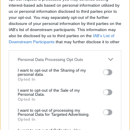
interest-based ads based on personal information utilized by
Ajánlott bejegyzések:
us or personal information disclosed to third parties prior to
your opt-out. You may separately opt-out of the further
disclosure of your personal information by third parties on the
IAB’s list of downstream participants. This information may
Folytatódik a zombivadászat
also be disclosed by us to third parties on the
IAB’s List of
Downstream Participants
that may further disclose it to other
third parties.
Please note that this website/app uses one or more Google
Personal Data Processing Opt Outs
Nyár, mi? Uborkaszezon, ugye? Muhaha!
services and may gather and store information including but
not limited to your visit or usage behaviour. You may click to
I want to opt-out of the Sharing of my
personal data.
grant or deny consent to Google and its third-party tags to
Opted In
use your data for below specified purposes in below Google
A Breaking Bad sztárjával tér vissza a
consent section.
I want to opt-out of the Sale of my
Westworld
Personal Data.
Opted In
I want to opt-out of processing my
Personal Data for Targeted Advertising.
Az illegális letöltők is rácuppantak az új
Opted In
Trónok harca-évadra