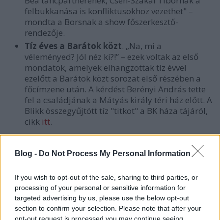
Bea táncpartnerének, Cseh-Szakál Tibornak a
felbukkanása is konfliktusokhoz vezethet" –
mondta a Borsnak a show főszerkesztő-
rendezője.
Tíz éves a Barátok közt
. „Na, mi a
véleményed? Jól néz ki?!” – ezek voltak az első
mondatok, amelyek elhangzottak tíz évvel
ezelőtt a Barátok közt sorozat első részében a
főcímzene után. A kérdést Berényi András tette
fel a családjának a Mátyás király téri ház előtt. A
Blikk összegyűjtött tíz "titkot" a BK háza tájáról,
cikk
itt
.
Blog -
Do Not Process My Personal Information
Címkék:
tv
rádió
rtl klub
győzike
viasat
barátok közt
If you wish to opt-out of the sale, sharing to third parties, or
rádiócafé
celeb vagyok
processing of your personal or sensitive information for
targeted advertising by us, please use the below opt-out
section to confirm your selection. Please note that after your
opt-out request is processed you may continue seeing