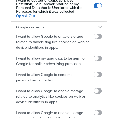
I want to opt-out of Collection, Use,
Retention, Sale, and/or Sharing of my
Personal Data that Is Unrelated with the
Purposes for which it was collected.
Opted Out
Dallos Bogi a negyedik mentor az X-
Faktorban
Google consents
I want to allow Google to enable storage
related to advertising like cookies on web or
device identifiers in apps.
Szólj hozzá!
I want to allow my user data to be sent to
A hozzászóláshoz be kell lépned!
Google for online advertising purposes.
I want to allow Google to send me
personalized advertising.
I want to allow Google to enable storage
related to analytics like cookies on web or
device identifiers in apps.
I want to allow Google to enable storage
VAGY