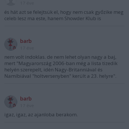
17 éve
és hát azt se felejtsük el, hogy nem csak győzike meg
celeb lesz ma este, hanem Showder Klub is
barb
17 éve
nem volt indoklas. de nem lehet olyan nagy a baj,
mert "Magyarország 2006-ban még a lista tizedik
helyén szerepelt, idén Nagy-Britanniával és
Namíbiával "holtversenyben" került a 23. helyre".
barb
17 éve
igaz, igaz, az ajanloba berakom.