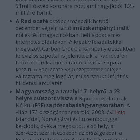
51millió svéd koronára nőtt, ami nagyjából 1,25
milliárd forint.
A Radiocafé
október második hetétől
december végéig tartó
imázskampányt indít
női és férfimagazinokban, hetilapokban és
internetes oldalakon. A kreatív feladatokkal
megbízott Carbon Group a kampányidőszakban
televíziós szpottal is jelentkezik, a Radiocafén
futó rádióreklámot a rádió kreatív csapata
készíti. A Radiocafé 98.6 szeptember elején
változtatta meg logóját, műsorstruktúráját és
hirdetési arculatát.
Magyarország a tavalyi 17. helyről a 23.
helyre csúszott vissza a
Riporterek Határok
Nélkül (RSF)
sajtószabadság-rangsorában
. A
világ 173 országát rangsoroló, 2008. évi
lista
Izlanddal, Norvégiával és Luxembourggal
kezdődik, övék a megosztott első hely, a
szervezet szerint ezekben az országokban a
legszabadabb a sajtó. A tavalyi besoroláshoz