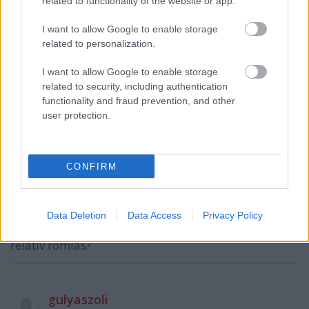
related to functionality of the website or app.
I want to allow Google to enable storage
related to personalization.
I want to allow Google to enable storage
Fedor
related to security, including authentication
functionality and fraud prevention, and other
17 éve
user protection.
"Magyarország a tavalyi 17. helyről a 23. helyre
csúszott vissza a Riporterek Határok Nélkül (RSF)
sajtószabadság-rangsorában."
CONFIRM
Pontos indoklás nincs? Mert azért én nem
érzékeltem, hogy ennyit romlott volna a helyzet
tavaly óta... Nem lehet, hogy inkább csak a
Data Deletion
Data Access
Privacy Policy
mögöttünk lévők javítottak sokat, és így ez csak
relatív romlás?
gulyaszoli