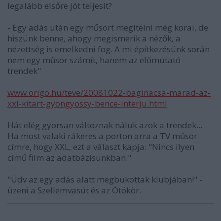
legalább elsőre jót teljesít?
- Egy adás után egy műsort megítélni még korai, de
hiszünk benne, ahogy megismerik a nézők, a
nézettség is emelkedni fog. A mi építkezésünk során
nem egy műsor számít, hanem az előmutató
trendek"
www.origo.hu/teve/20081022-baginacsa-marad-az-
xxl-kitart-gyongyossy-bence-interju.html
Hát elég gyorsan változnak náluk azok a trendek...
Ha most valaki rákeres a porton arra a TV műsor
címre, hogy XXL, ezt a választ kapja: "Nincs ilyen
című film az adatbázisunkban."
"Üdv az egy adás alatt megbukottak klubjában!" -
üzeni a Szellemvasút és az Ötökör.