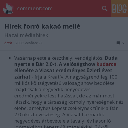
comment:com
Hírek forró kakaó mellé
Hazai médiahírek
barb
•
2008. október 27.
6
Vasárnap este a keszthelyi vendéglátós,
Duda
nyerte a Bár 2.0-t
.
A valóságshow
kudarca
ellenére a Viasat eredményes üzleti évet
zárhat
- írja a Kreatív. A nagyságrendileg 100
milliós költségvetésű valóság show bedőlése
majd csak a negyedik negyedéves
eredményekre lesz hatással, de az már most
látszik, hogy a társaság komoly nyereségnek néz
elébe, amelyhez képest csekélynek tűnik a Bár
2.0 okozta veszteség. A Viasat harmadik
negyedéves árbevétele a tavalyi év hasonló
időszakához képest 48 százalékkal, 34-ről